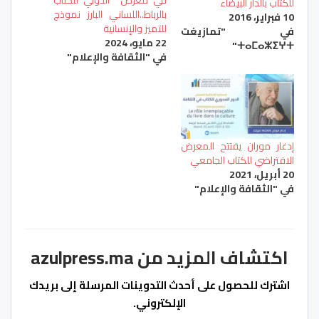
للكتاب بالدار البيضاء
بالرباط..اللساني البارز نموذج
10 فبراير، 2016
للتميز والإنسانية
في "تمازيغت
22 مايو، 2024
ⵜⴰⵎⴰⵣⵉⵖⵜ"
في "الثقافة والإعلام"
إدغار موران يفتتح المعرض
الافتراضي للكتاب الجامعي
20 أبريل، 2021
في "الثقافة والإعلام"
اكتشاف المزيد من azulpress.ma
اشترك للحصول على أحدث التدوينات المرسلة إلى بريدك
الإلكتروني.
كتابة بريدك الإلكتروني...