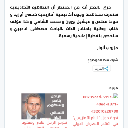
حري بالذكر أنه من المنتظر أن التظاهرة الأكاديمية
ستعرف مساهمة وجوه أكاديمية أمازيغية كحسن أوريد و
موحا مخلص و ميشيل بيرون و محمد الشامي و كذا مؤلف
كتاب وطنية باحتقار الذات ،الباحث مصطفى قاديري.و
ستحضى بتغطية إعلامية رسمية.
مزروب أنوار
شارك هذا الموضوع:
المزيد
مرتبط
ندوة حول “النشر الأمازيغي”
تكريم الراحل بناصر وسكوم
في افتتاح المعرض الدولي
في معرض الدولي للكتاب