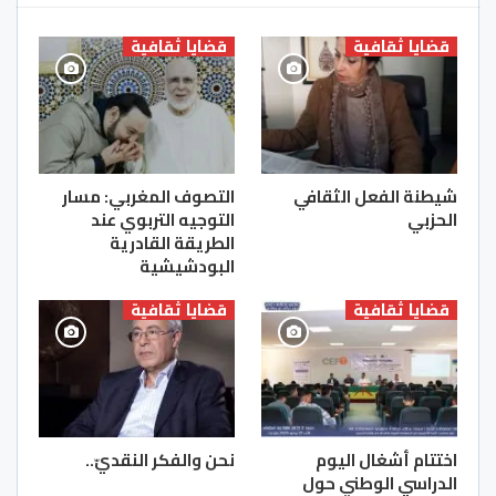
قضايا ثقافية
قضايا ثقافية
شيطنة الفعل الثقافي
التصوف المغربي‎: مسار
الحزبي
التوجيه التربوي عند
الطريقة القادرية
البودشيشية
قضايا ثقافية
قضايا ثقافية
اختتام أشغال اليوم
نحن والفكر النقديّ..
الدراسي الوطني حول