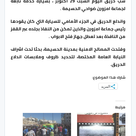
شب حريق اليوم السبت 29 أكتوبر ، بسيارة خدمة تابعة
لجماعة امزورن ضواحي الحسيمة .
واندلع الحريق في الجزء الأمامي للسيارة التي كان يقودها
رئيس جماعة امزورن والذين تمكن من النفاذ بجلده عبر القفز
من النافذة بعد تعطل جهاز فتح الابواب .
وفتحت المصالح الامنية بمدينة الحسيمة، بحثا تحت اشراف
النيابة العامة المختصة، لتحديد ظروف وملابسات اندلاع
الحريق.
شارك هذا الموضوع:
المزيد
مرتبط