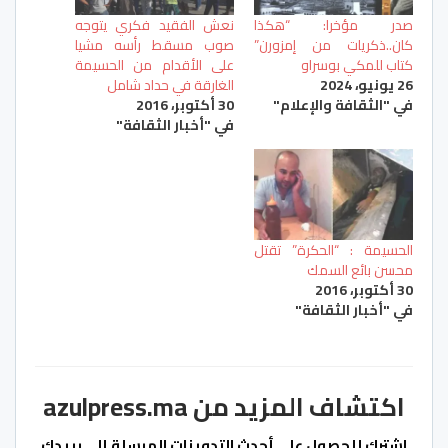
صدر مؤخرا: “هكذا
نعش الفقيد فكري يتوجه
كان..ذكريات من إمزورن”
صوب مسقط رأسه مشيا
كتاب للمكي بوسراو
على الأقدام من الحسيمة
26 يونيو، 2024
الغارقة في حداد شامل
في "الثقافة والإعلام"
30 أكتوبر، 2016
في "أخبار الثقافة"
الحسيمة : “الحكرة” تقتل
محسن بائع السمك
30 أكتوبر، 2016
في "أخبار الثقافة"
اكتشاف المزيد من azulpress.ma
اشترك للحصول على أحدث التدوينات المرسلة إلى بريدك