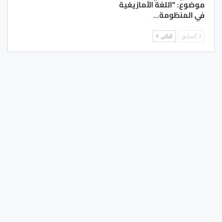
موضوع: “اللغة الأمازيغية
في المنظومة…
السابق
التالي