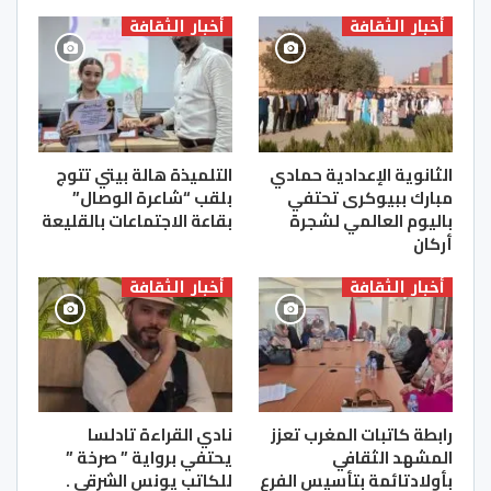
أخبار الثقافة
أخبار الثقافة
الثانوية الإعدادية حمادي
التلميذة هالة بيتي تتوج
مبارك ببيوكرى تحتفي
بلقب “شاعرة الوصال”
باليوم العالمي لشجرة
بقاعة الاجتماعات بالقليعة
أركان
أخبار الثقافة
أخبار الثقافة
رابطة كاتبات المغرب تعزز
نادي القراءة تادلسا
المشهد الثقافي
يحتفي برواية ” صرخة ”
بأولادتائمة بتأسيس الفرع
للكاتب يونس الشرقي .