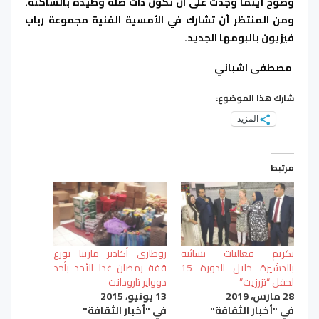
وضوح أينما وجدت على ان تكون ذات صلة وطيدة بالساكنة.
ومن المنتظر أن تشارك في الأمسية الفنية مجموعة رباب
فيزيون بالبومها الجديد.
مصطفى اشباني
شارك هذا الموضوع:
المزيد
مرتبط
تكريم فعاليات نسائية
روطاري أكادير مارينا يوزع
بالدشيرة خلال الدورة 15
قفة رمضان غدا الأحد بأحد
لحفل “تزرزيت”
دوواير تارودانت
28 مارس، 2019
13 يونيو، 2015
في "أخبار الثقافة"
في "أخبار الثقافة"