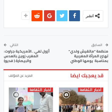
انشر
السابق
التالي
منظمة “ماتقيش ولدي”
أزول تفي ..الأمريكية جراوت:
تهنئ المرأة المغربية
المغرب زوين بالعدس
بمناسبة يومها الوطني
والبيصارة ( فديو)
قد يعجبك ايضا
المزيد عن المؤلف
أخبار الثقافة
أخبار الثقافة