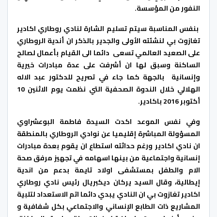
النفور من المؤسسة
.
بنفس المناسبة سيتم تسليم الشارة لنادي روطاري اكادير
تغازوت بي لنشئته الأولى والجدير بالذكر ان أندية الروطاري
على الصعيد العالمي تسعى دائما الى القيام بأعمال لصالح
الساكنة وسبق لها ان أشرفت على عدة مبادرات خيرية
وإنسانية بالجهة كما جاء في تصريح للدكتور عبد الاله
الهلالي خلال الندوة الصحفية التي نظمت يوم الاثنين 10
أكتوبر 2016 باكادير.
وفي نفس الموعد اكدت السيدة فاطمة البوعشراوي
المسؤولة المباشرة إقليميا عن نوادي الروطاري بالمنطقة
ان نادي اكادير ورغم حداثته استطاع ان يقوم بعدة مبادرات
إنسانية واجتماعية من بينها اسهامه في تجهيز مرفق صحة
الام والطفل بمستشفى اولاد تايمة بدعم من اندية
إيطالية، وقال السيد يركان ديكبريال رئيس نادي روطاري
اكادير تغازوت بي ان النادي يبدي دائما اتم الاستعداد لتلبية
المشاريع ذات الطابع الإنساني والاجتماعي بكل شفافية و