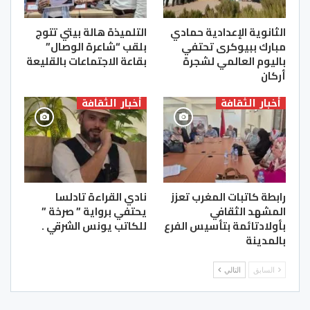
الثانوية الإعدادية حمادي
التلميذة هالة بيتي تتوج
مبارك ببيوكرى تحتفي
بلقب “شاعرة الوصال”
باليوم العالمي لشجرة
بقاعة الاجتماعات بالقليعة
أركان
أخبار الثقافة
أخبار الثقافة
رابطة كاتبات المغرب تعزز
نادي القراءة تادلسا
المشهد الثقافي
يحتفي برواية ” صرخة ”
بأولادتائمة بتأسيس الفرع
للكاتب يونس الشرقي .
بالمدينة
السابق
التالي