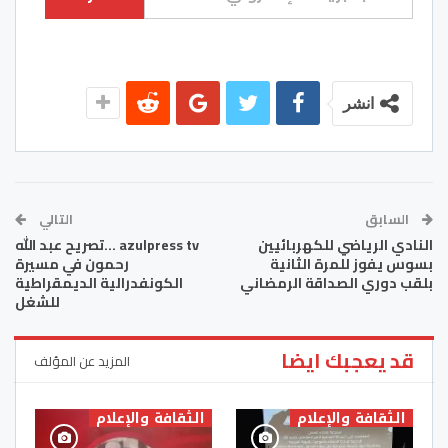
انشر
السابق
التالي
النادي الرياضي للكهربائيين
azulpress tv …تصريح عبد الله
بسوس يفوز للمرة الثانية
رحمون في مسيرة
بلقب دوري الصداقة الرمضاني
الكونفدرالية الديمقراطية
للشغل
قد يعجبك ايضا
المزيد عن المؤلف
الثقافة والإعلام
الثقافة والإعلام