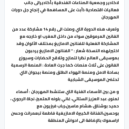
لاكادير وجمعية الصناعات الفندقية بأكاديرالى جانب
فعاليات اقتصادية ذأبت على المساهمة في إنجاح جل دورات
المهرجان
وتعرف هذه الدورة التي وصلت الى رقم 14 مشاركة عدد من
الفانين المرموقين سواء من داخل المغرب او خارجه مع
المشاركة الفعلية للفنانين الامازيغ بمختلف الألوان.وقد
اختيرلهذه النسخة شعار : ” الفنانون الامازيغ يرحبون
بموسيقى العالم نظرا لتمازج وتلاقح الحضارات وسيوزع
الفانون على ثلاث منصات كما جرت العادة : المنصة الرسمية
بساحة الامل ومنصة الهواء الطلق ومنصة بيجوان التي
تحتضن الموسيقى الشبابية
و من بين الأسماء الفنية التي ستنشط المهرجان : أسماء
لمنور، عبد العزيز الستاتي، غاني بلونه المتميز، نجاة الرجوي ،
حميد بوشناق ،هشام ماسين،رباب فيزيون مع
بوحسين،الفنانة الكبيرة الامازيغية فاطمة تبعمرانت وحسن
اراسموك بالإضافة الى احواش المنطقة