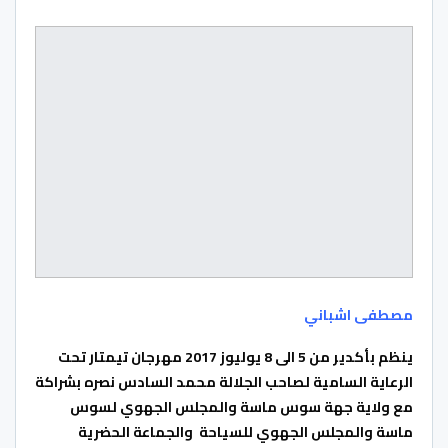
مصطفى اشباني
ينظم بأكدير من 5 الى 8 يوليوز 2017 مهرجان تيمتار تحت
الرعاية السامية لصاحب الجلالة محمد السادس نصره بشراكة
مع ولاية جهة سوس ماسة والمجلس الجهوي لسوس
ماسة والمجلس الجهوي للسياحة والجماعة الحضرية