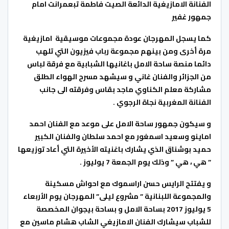
الفنانة الامازيغية الدائعة الصيت فاطمة تبعمرانت امام
جمهور غفير
كما يسجل المهرجان عودة مجموعات موسيقية امازيغية
مرة أخرى ومن بينهم مجموعة رباب فيزيون التي تلهب
دائما منصة ساحة الامل باغانيها الشبابية مع فرقة لباس
من الجزائر والفنان غاني و سيشهد مسرح الهواء الطلق
مشاركة معلم الكناوي ماجد بقاس وفرقته الى جانب
الفنانة المغربية نجاة الرجوي .
و سيكون جمهور ساحة الامل على موعد مع الفنان احمد
اماينو وسعيد اسمغور مع احمد سلطان والفنان الكبير
حميد بوشناق الذي يشارك باغنيته الأخيرة التي أعاد توزيعها
” هي ، هي ” وذلك يوم الجمعة 7 يوليوز .
و يفتتح الرايس حسن اراسموك مع احواش مسكينة
والمجموعة اللبنانية ” مشروع ليلى” المهرجان يوم الأربعاء
5 يوليوز 2017 بساحة الامل و بساحة بيجوان المخصصة
للشباب سيشارك الفنان الامازيغي الشاب هشام ماسين مع