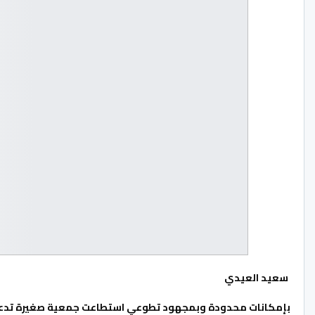
سعيد العيدي
بإمكانات محدودة وبمجهود تطوعي استطاعت جمعية صغيرة تدعى “رب