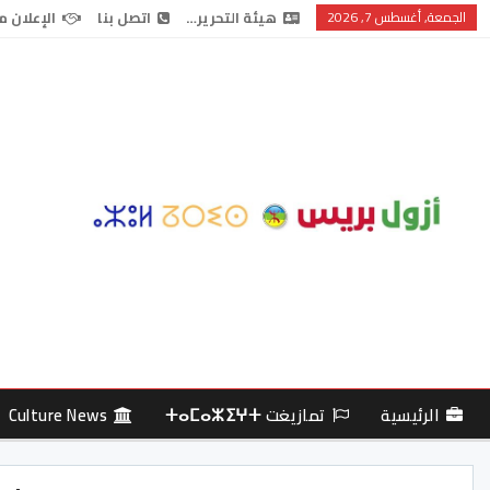
الجمعة, أغسطس 7, 2026
هيئة التحرير…
اتصل بنا
الإعلان م
الرئيسية
تمازيغت ⵜⴰⵎⴰⵣⵉⵖⵜ
Culture News