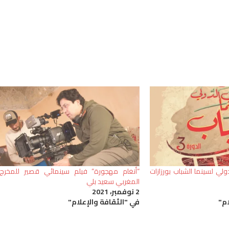
ولي لسينما الشباب بورزازات
“أنغام مهجورة” فيلم سينمائي قصير للمخرج
المغربي سعيد بلي
2 نوفمبر، 2021
ام"
في "الثقافة والإعلام"