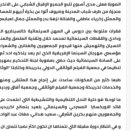
الصورة فعلى مدى أسبوع تتبع الجميع الإقبال الشبابي على الانخر
منجزة من طرف شباب المدينة وضيوف أتوا عن بكرة أبيهم للمسان
والممثل زكرياء عاطفي والفنانة نزهة بدر والممثل جمال لعبابسي
فقرات متنوعة بين دروس في المهن السينمائية كالسيناريو ال
ودادي واللقطات السينمائية لمحمد خلال وتقنية الملصق والمنش
النسيان والتهميش منها قيدوم الجمعويين والفنانين والشعراء 
مؤسسي مهرجان السينما الإفريقية الذي لم يعد يتذكره احد ثم إ
تنظيما في جمعية الفيلم الوثائقي الدولي بخريبكة وكتابتا “الوثا
طبعا كثير من المكونات ساعدت على إنجاح هذا الملتقى ومنها 
والخدمات لخريبكة وجمعية الفيلم الوثائقي وجمعية أفاق ورديغة
ما لوحظ هو خلية النحل التنظيمية والتنشيطية التي اعتمدت عل
قائد الاوركسترا المسرحي والسينمائي بلعيد بنصالح اكريديس
والجمعويين منهم بكرين الشرقي ، سعيد هداني، مغاث عبد الواحد 
و في انتظار دورة مقبلة التي نتمناها ان تكون اكثر نضجا نتمنى ان