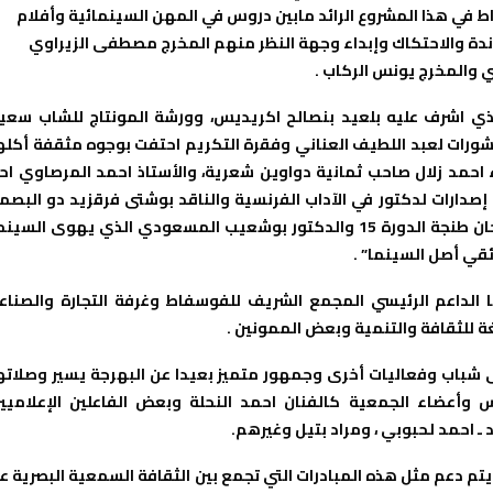
اط في هذا المشروع الرائد مابين دروس في المهن السينمائية وأفلام
دة والاحتكاك وإبداء وجهة النظر منهم المخرج مصطفى الزيراوي
 والمخرج يونس الركاب .
ذي اشرف عليه بلعيد بنصالح اكريديس، وورشة المونتاج للشاب سعي
ورات لعبد اللطيف العناني وفقرة التكريم احتفت بوجوه مثقفة أكله
احمد زلال صاحب ثمانية دواوين شعرية، والأستاذ احمد المرصاوي اح
صدارات لدكتور في الآداب الفرنسية والناقد بوشتى فرقزيد دو البصم
على الساحة السينمائية حيث حضي بعضوية لجنة التحكيم بمهرجان طنجة الدورة 15 والدكتور بوشعيب المسعودي الذي يهوى السي
ئقي أصل السينما” .
الداعم الرئيسي المجمع الشريف للفوسفاط وغرفة التجارة والصناع
 للثقافة والتنمية وبعض الممونين .
ى شباب وفعاليات أخرى وجمهور متميز بعيدا عن البهرجة يسير وصلاته
 وأعضاء الجمعية كالفنان احمد النحلة وبعض الفاعلين الإعلاميي
ـ احمد لحبوبي ، ومراد بتيل وغيرهم.
 يتم دعم مثل هذه المبادرات التي تجمع بين الثقافة السمعية البصرية عب