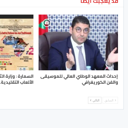
قد يعجبك ايضا
إحداث المعهد الوطني العالي للموسيقى
السمارة : وزارة ا
والفن الكوريغرافي
الألعاب التقليدية..
السابق
التالي