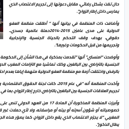
حال تمّت بشكل رضائي، مقابل دعوتها إلى تجريم الاغتصاب الذي
يمارس داخل إطار الزواج
”
.
وأضافت ذات المنظمة في بيانها أنها ” أطلقت منظمة العفو
الدولية على مدى عامَيْن 2015-2014حملة عالمية جسدي..
حقوقي، بهدف وقف التحكم بالحياة الجنسية والإنجابية
وتجريمها من قبل الحكومات وغيرها
“.
وأوضحت “امنستي” أنها “تقدمت بمذكرة في هذا الشأن إلى الحكومة المغر
الجنسية بالتراضي بين البالغين، وذلك تماشيا مع التزامات المغرب الد
بالرفض واختلقت أزمة مع منظمة العفو الدولية متهمة إياها بعدم احت
وأكدت المنظمة أنه “في عام 2015، كانت لجن
تجريم العلاقات الجنسية بين البالغين بالتراضي خارج إطار الزواج، بما في 
وأبرزت المنظمة المذكورة أن المادة 
المغربي “لا يجرّم الاغتصاب الذي يقع داخل الزواج، كما يصوّر هذه ا
يطال الذكور
”
.