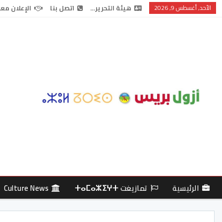
الأحد, أغسطس 9, 2026
هيئة التحرير…
اتصل بنا
الإعلان معن
الرئيسية
تمازيغت ⵜⴰⵎⴰⵣⵉⵖⵜ
Culture News