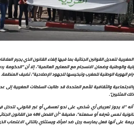
بية لتعديل القوانين الجنائية بما فيها إلغاء القانون الذي يجرم العلاقا
ولية والوطنية وضمان الانسجام مع المعايير العالمية”، إلا أن “الحكومة رد
رام الهوية الوطنية للمغرب وتبخيسها للجهود الإصلاحية”، تضيف المنظمة
.
ة الحقوق الاقتصادية والاجتماعية والثقافية للأمم المتحدة قد طالبت السلطات المغربية إلى عد
ذلك المثليين
“.
17 من العهد الدولي تنص على أنه “لا يجوز تعريض أي شخص، على نحو تعسفي أو غير قانوني، لتدخل ف
خصوصياته أو شؤون أسرته أو بيته أو مراسلاته، ولا لأي حملات غير قانونية تمس شرفه أو سمعته”، مضيفة “أن الفصل 486 من القان
لجريمة على أنها فعل يمارسه رجل ضد امرأة، ويستثني بالتالي الاغتصاب الذ