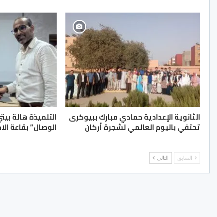
الثانوية الإعدادية حمادي مبارك ببيوكرى
التلميذة هالة بيت
تحتفي باليوم العالمي لشجرة أركان
الوصال” بقاعة الا
السابق
التالي