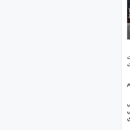
ت
ت
م
ي
ون الجنائي
ي