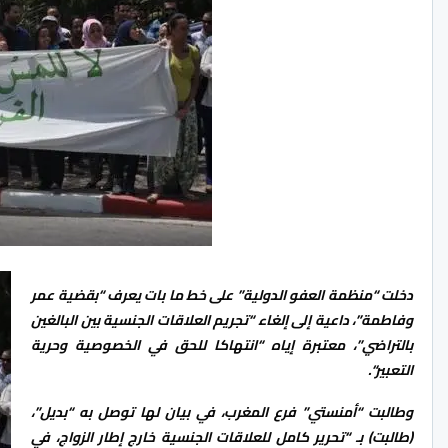
دخلت “منظمة العفو الدولية” على خط ما بات يعرف “بقضية عمر
وفاطمة”، داعية إلى إلغاء “تجريم العلاقات الجنسية بين البالغين
بالتراضي”، معتبرة إياه “انتهاكا للحق في الخصوصية وحرية
التعبير
“.
وطالبت “أمنستي” فرع المغرب، في بيان لها توصل به “بديل”،
(طالبت) بـ “تحرير كامل للعلاقات الجنسية خارج إطار الزواج، في