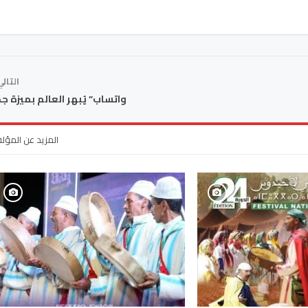
التال
واتساب” يُبهر العالم بميزة ج
المزيد عن المؤل