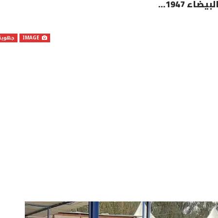
اء 1947…
IMAGE
جهوية