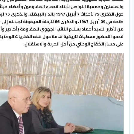
والمسنين وجمعية التواصل لأبناء قدماء المقاومين وأعضاء جيش 
حول ا
طنجة في 09 أبريل 1947، والذكرى 66 للرحلة الميمونة لجلالته إلى مدينة تطوان في 09 أبريل 1956.
من تأطير السيد أحماد بسلام النائب الجهوي للمقاومة بأكادير وأ
قدموا للحضور معطيات تاريخية هامة حول هذه الذكريات الوطنية، س
على مسار الكفاح الوطني من أجل الحرية والاستقلال.