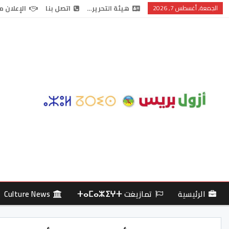
الجمعة, أغسطس 7, 2026
هيئة التحرير…
اتصل بنا
الإعلان م
الرئيسية
تمازيغت ⵜⴰⵎⴰⵣⵉⵖⵜ
Culture News