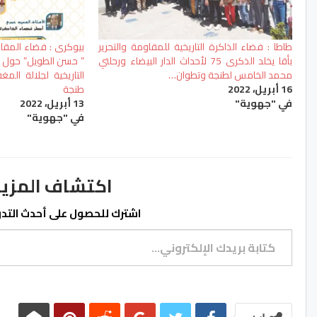
طاطا : فضاء الذاكرة التاريخية للمقاومة والتحرير
بيوكرى : فضاء المقا
بأقا يخلد الذكرى 75 لأحداث الدار البيضاء ورحلتي
” حسن الطويل” حول ال
محمد الخامس لطنجة وتطوان…
التاريخية لجلالة ال
16 أبريل، 2022
طنجة
في "جهوية"
13 أبريل، 2022
في "جهوية"
اكتشاف المزيد من ss.ma
اشترك للحصول على أحدث التدوي
كتابة بريدك الإلكتروني...