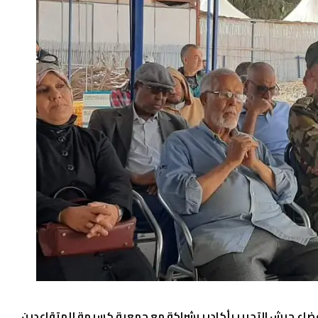
عضاء جيش التحرير بأكادير بشراكة مع جمعية كسيمة للمتقاعدين