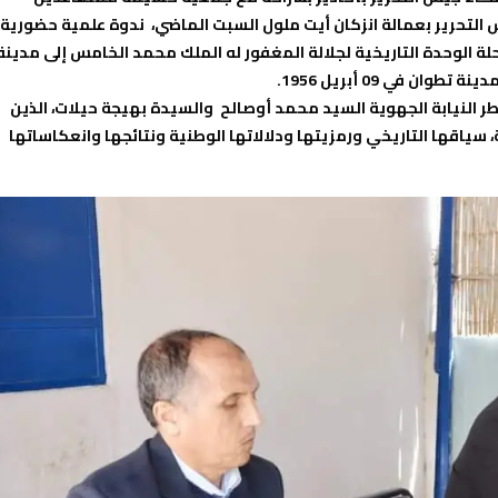
التحرير بعمالة انزكان أيت ملول السبت الماضي، ندوة علمية حضورية
لذكرى 75 لأحداث 7 أبريل 1947 بالدار البيضاء، والذكرى 75 لرحلة الوحدة التاريخية لجلالة المغفور له الملك محمد الخامس إلى مدين
طر النيابة الجهوية السيد محمد أوصالح والسيدة بهيجة حيلات، الذين
ياقها التاريخي ورمزيتها ودلالاتها الوطنية ونتائجها وانعكاساتها