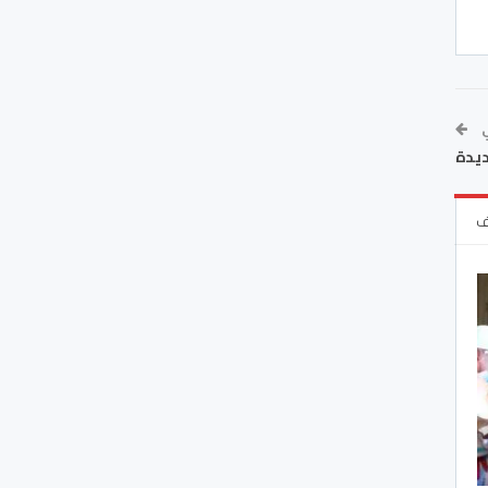
ي
ديدة
ف