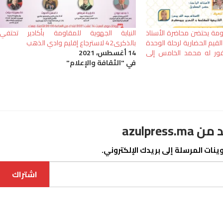
ومة يحتضن محاضرة الأستاذ
النيابة الجهوية للمقاومة بأكادير تحتفي
قيم الحضارية لرحلة الوحدة
بالذكرى42 لاسترجاع إقليم وادي الذهب
مغفور له محمد الخامس إلى
14 أغسطس، 2021
في "الثقافة والإعلام"
azulpre
نات المرسلة إلى بريدك الإلكتروني.
اشتراك