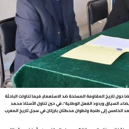
 حول تاريخ المقاومة المسلحة ضد الاستعمار، فيما تناولت الباحثة
داخلتها موضوع: “أحداث 7 أبريل 1947 بالدار البيضاء، السياق وردود الفعل الوطنية”، في حين تناول الأستاذ محمد
حمد الخامس إلى طنجة وتطوان محطتان بارزتان في سجل تاريخ المغرب