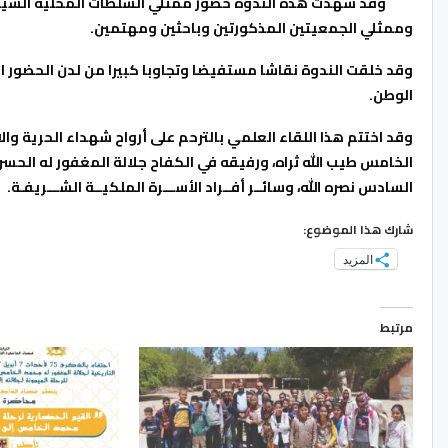
وقد شهدت هذه الندوة حضور ممثلي السلطات المحلية السيد باش
وممثلي الجمعيتين المذكورتين وباحثين ومهتمين.
وقد خلقت الندوة نقاشا مستفيضا وتجاوبا كبيرا من لدن الحضور 
الوطن.
وقد اختتم هذا اللقاء العلمي بالترحم على أرواح شهداء الحرية و
الخامس طيب الله ثراه، ورفيقه في الكفاح جلالة المغفور له الحسن 
السادس نصره الله، وسائــر أفــراد الأســـرة الملكيــة الشـــريفـة.
شارك هذا الموضوع:
المزيد
مرتبط