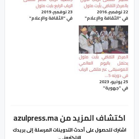
بالمركز الثقافي بأيت ملول
الرباب الرابع بايت ملول
22 نوفمبر، 2016
23 نوفمبر، 2019
في "الثقافة والإعلام"
في "الثقافة والإعلام"
المركز الثقافي بأيت ملول
يحتفل باليوم العالمي
للموسيقى عبر ملتقى الرباب
في دورته 5…
25 يونيو، 2023
في "جهوية"
اكتشاف المزيد من azulpress.ma
اشترك للحصول على أحدث التدوينات المرسلة إلى بريدك
الإلكتروني.