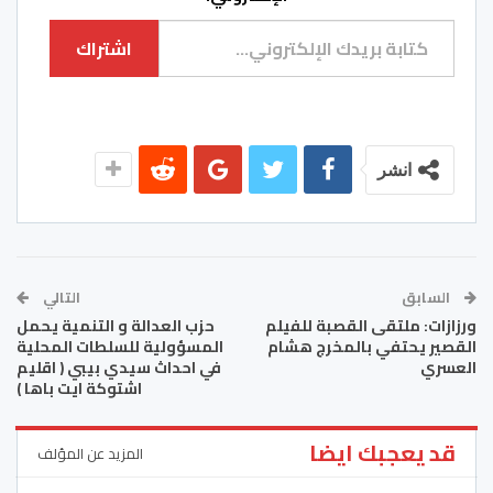
كتابة بريدك الإلكتروني...
اشتراك
انشر
السابق
التالي
ورزازات: ملتقى القصبة للفيلم
حزب العدالة و التنمية يحمل
القصير يحتفي بالمخرج هشام
المسؤولية للسلطات المحلية
العسري
في احداث سيدي بيبي ( اقليم
اشتوكة ايت باها )
قد يعجبك ايضا
المزيد عن المؤلف