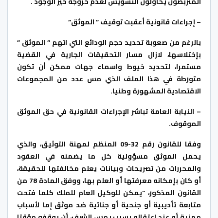
المتربصون يحاولون التشويش لعدم خروجه حيز الوجود .
– إجراءات قانونية أعقبت توقيف ” الموثق”
بالرغم من صعوبة تحديد حجم الودائع التي اتهم ” الموثق ”
بإختلاسها، لازال مسار التحقيقات الجارية في القضية
مستمرا، لتحديد خيوط واسماء جهات ممكن أن تكون
متورطة في هذا الملف الذي مس عدد من المجموعات
الاقتصادية المشهورة وطنيا.
– النيابة العامة تباشر الإجراءات القانونية في حق الموثق
الموقوف.
وفقا للقانون رقم 32-09 المنظم لمهنة التوثيق، والذي
يحمل الموثق مسؤولية كل ما يضمنه في العقود
والمحررات من تصريحات وبيانات يعلم مخالفتها للحقيقة،
أو كان بإمكانه معرفتها أو العلم بها، ووفق المادة 78 من
القانون المذكور، “يمكن للوكيل العام للملك كلما فتحت
متابعة تأديبية أو جنحية أو جنائية ضد موثق إما لأسباب
مهنية أو عند اعتقاله بسبب يمس الشرف، أن يوقفه مؤقتا