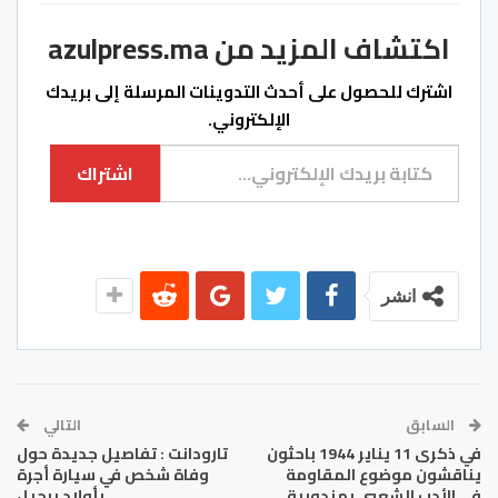
اكتشاف المزيد من azulpress.ma
اشترك للحصول على أحدث التدوينات المرسلة إلى بريدك
الإلكتروني.
كتابة بريدك الإلكتروني...
اشتراك
انشر
السابق
التالي
في ذكرى 11 يناير 1944 باحثون
تارودانت : تفاصيل جديدة حول
يناقشون موضوع المقاومة
وفاة شخص في سيارة أجرة
في الأدب الشعبي بمندوبية
بأولاد برحيل