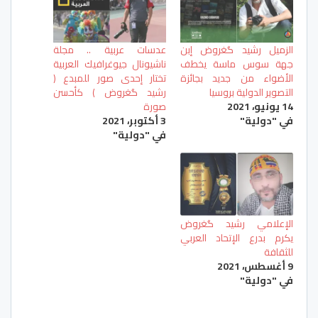
الزميل رشيد گغروض إبن
عدسات عربية .. مجلة
جهة سوس ماسة يخطف
ناشيونال جيوغرافيك العربية
الأضواء من جديد بجائزة
تختار إحدى صور للمبدع (
التصوير الدولية بروسيا
رشيد گغروض ) كأحسن
14 يونيو، 2021
صورة
في "دولية"
3 أكتوبر، 2021
في "دولية"
الإعلامي رشيد گغروض
يكرم بدرع الإتحاد العربي
للثقافة
9 أغسطس، 2021
في "دولية"