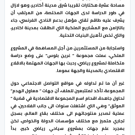
مساحة عشرة هكتارات تقريبا شرق مدينة أكادير، وهو لازال
في طور الدراسة لدى الجهات المختصة، من المرتقب أن
يشرف عليه طاقم تقني مؤهل بدعم النادي الفرنسي، جاء
بالتزامن مع المشاريع الملكية التي انطلقت بمدينة اكادير،
والتي تخص تأهيل البنيات التحتية.
واستجابة من المستثمرين من أجل المساهمة في المشروع
الملكي، عملت مجموعة ” غرين بلوس” على وضع دراسة
متكاملة لمشروع رياضي، رحبت بها الجهات المهتمة بالاقلاع
الاقتصادي بالمدينة والجهة عموما.
غير أن ما تم تداوله في مواقع التواصل الاجتماعي حول
المجموعة، تأكد لمتتبعين للملف، أن جهات ” معاول الهدم”
تحاول جاهدة، اقحام اسم المجموعة الاقتصادية في قضية ”
الموثق” وهي التي اشتغلت سنوات الى جانب الفلاحين، في
عملية تصدير منتوجاتهم الى مختلف بقاع العالم، بسجل
تجاري متميز مع مختلف مؤسسات الدولة والخواص، لكن
بمجرد علم جهات بمشروع سياحي رياضي كبير، بدأ