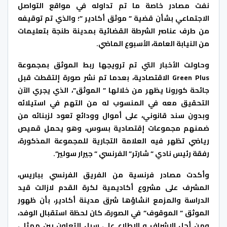
نفت مصادر خاصة ما تم تداوله في مواقع التواصل
الاجتماعي بشأن قضية ” موثق أكادير ”؛ والذي تم توقيفه
من طرف عناصر الشرطة القضائية بمدينة طنجة بتعليمات
من النيابة العامة، الأسبوع الماضي.
وحاولت الأخبار التي تم ترويجها ربط الموثق بمجموعة
Green Plus الاقتصادية، بعدما تم نشر صورة إلتقطت قبل
جائحة كورونا يظهر من خلالها ” الموثق”، الذي يجري الآن
التحقيق معه في المنسوب له من التهم في استيلائه
وبدون سند قانوني، على أموال وودائع تعود لزبنائه من
ضمنهم مجموعات إقتصادية بسوس، وهو يحمل قميص
رياضي تظهر فيه العلامة التجارية للمجموعة المذكورة،
رفقة رئيس نادي ” شارتر” الفرنسي ” جيرار سولير”.
وأكدت مصادر فرنسية من الفريق الفرنسي بباريس،
المشرف على مشروع أكاديمية لكرة القدم لازالت قيد
الدراسة والمزمع انشاؤها شرق مدينة أكادير، بأن ظهور
الموثق ” الموقوف” في الصورة، كان لحظة استقبال الوفد،
ومن أجل الإشراف و الاطلاع على سبل التعاون بين ممثلي