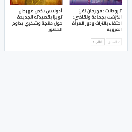
تارودانت : مهرجان لفن
أدونيس يخص مهرجان
الدُّرْسْت بجماعة ولقاضي:
ثويزا بقصيدته الجديدة
احتفاء بالتراث ودور المرأة
حول طنجة وشكري يداوم
القروية
الحضور
السابق
التالي