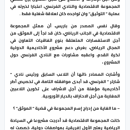
المجموعة الاقتصادية والنادي الفرنسي، اعتبارا لخبرته في
عملية ” التوثيق” وان تواجده كان لعلاقة شغلية فقط .
وقال نفس المصدر من باريس، أن ممثل المجموعة
الاقتصادية في الجانب الرياضي، كان قد لجأ إلى الموثق، من
أجل الاستفسارات المتعلقة بنوع اتفاقيات التعاون في
المجال الرياضي، بغرض دعم مشروع الأكاديمية الدولية
لكرة القدم، واعقبه مشاورات مع النادي الفرنسي حول
المشروع ،
وأشارت المصادر ذاتها أن اللاعب السابق ورئيس نادي ”
شارتر ” الفرنسي، قد أبدى موافقته التامة، في تخصيص أطر
أكاديمية مؤهلة من أجل الاشراف على تكوين اللاعبين
المغاربة من أجل الاحتراف بالديار الأوروبية.
– ما الغاية من إدراج إسم المجموعة في قضية ” الموثق” ؟
كانت المجموعة الاقتصادية قد أدرجت مشروعا في السياحة
الرياضية يعتبر الأول إفريقيا، بمواصفات دولية، خصصت له