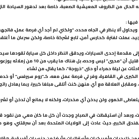
الحال من الظروف المعيشية الصعبة، خاصة بعد تدهور السياحة الت
فيها :
ويحاول ألا ينظر في اتجاه محدد، “ولكني لم أجد أي فرصة عمل، فاتجه
 جيد، عملت لفترة كحارس أمن، تابع لشركة خاصة، ولكن سرعان ما أغلق
لى مقدمة إحدى السيارات، ويدقق النظر داخل كل سيارة تقودها سيد
أو فتاة شابة، هي التي تختاره لا هو الذي يختارها. لكن يتضح بعد قليل أن “محيي” ليس وحده، بل هناك ما يقرب من 10 من زمل
احثات عن ليلة حمراء أو حتى “خروجة”، كما يقال، من تشاء
الكبرى في القاهرة، وفر لي فرصة عمل معه، كـ”روم سيرفس” أو خدم
مقابل العلاقة مع أي منهن كنت أتلقى مبلغا كبيرا، ربما يعادل راتب
عاطى الخمور، ولن يدخن أي مخدرات، ولكنه لا يمانع أن تدخن أو تشر
، وبعد أن استيقظت في الصباح وجدت أن كل ما كان معي من نقود ق
لفندق الكبير، حيث عادت إلى الولايات المتحدة بعد أن سرقتني، وهو م
ست الجنس مع أكثر من 300 سيدة، “معظمهن خليجيات وأمريكيات وأستراليات وأيضا من جنسيات أفريقية، هؤل