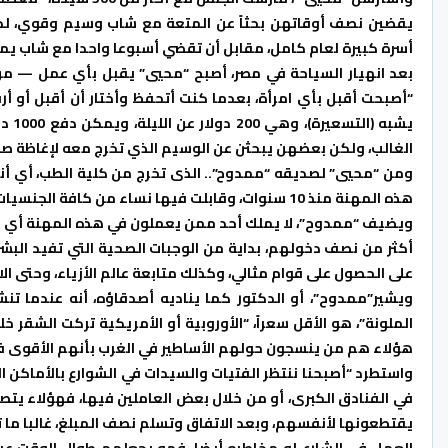
يقضين نصف أوقاتهن بحثاً عن المتعة مع شاب وسيم وقوي، لدرج
أسرة كبيرة لعام كامل، مقابل أن تقضي أسبوعا واحدا مع شاب 
بعد انهيار السياحة في مصر، أصبح “محيي” يقبل بأي عمل — من
“أصبحت أقبل بأي امرأة، بعدما كنت أتحفظ وأختار أن أقبل أو أر
يشبه
الغالب، ولكن بعضهن يبحثن عن الوسيم الذي تخرج معه لإغاظة صديقاتها
ومن “محيي” لصديقه “ممدوح”.. الذى تخرج من كلية الطب، أي أنه 
هذه المهنة منذ 10 سنوات، وقابلت فيها نساء من كافة الجنسيات.
ويضيف “ممدوح”، لا يملك أحد ممن يعملون في هذه المهنة أي 
أكثر من نصف دخولهم، بداية من الوجبات الصحية التي تفيد البشرة
على الحصول على قوام مثالي، وكذلك متابعة عالم الأزياء، وحتى ا
ويشير”ممدوح”، أو الدكتور كما يناديه أصدقاؤه، أنه عندما تن
الملونة”، هو الأقل سعراً، “الأوروبية أو الأمريكية تركت الشقر
هؤلاء هم من ينسجون حولهم الأساطير في الغرب بأنهم الأقوى في ع
واستطرد “أصبحنا ننتظر الفتيات والسيدات في الشوارع بالأماكن 
في الفنادق الكبرى، أو من خلال بعض العاملين فيها، فهؤلاء يتصل
يقتطعونها لأنفسهم، وبعد الاتفاق وتسلم نصف المبلغ، غالبا ما ت
العمل في الشارع له مخاطره أيضا، فهو يجعلهم طوال الوقت ع