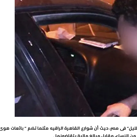
يل” فى مصر، حيث أن شوارع القاهرة الراقيه مثلما تضم ” بائعات هوى
ن النساء، مقابل مبالغ مالية يتقاضونها .