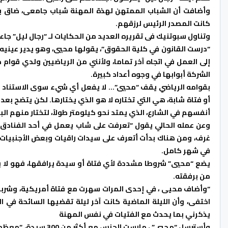
وأضافت أن الشباب الممتهن لهذة المهنة شباب جامعى، ضاق به 
كانت المصدر الرئيس لرزقهم.
وتناول سبوتنيك فى تقريره العديد من الحكايات لـ “رجال ليل” جاء 
“درست القانون في كلية الحقوق”، يقولها محيي، وهو يدير عينيه 
إلى العمل في اتجاه آخر تماما، ولأنني من الرياضيين ولدي قوام
الشركة أبوابها في وجوه أعداد كبيرة.
بقوامه الرياضي يقف “محيي”… لا يفعل أي شيء سوى الاستناد إ
أنفسهم في الشارع، الذي يمتد نحو كيلومتر طولاً، لتختار منهم الب
وعن عمله الحالي يقول “تعرفت على شاب يعمل في أحد الفنادق 
غرف، ومن هناك بدأت أتعرف على سيدات راقيات وبعض الأجنبيات، و
في شهر كامل.
يضع “محيي” شروطا مشددة لأي فتاة أو سيدة يرافقها، فهو لا يت
من برفقته.
“وأضاف محيى ، في إحدى المرات سهرت مع فتاة أمريكية، وشربت
اختفى، وأن الليلة الماضية كانت آخر ليلة تقضيها السائحة في ا
يذكرني بما يحدث مع الفتيات في نفس المهنة
وأسترسل “محيي” ، مار