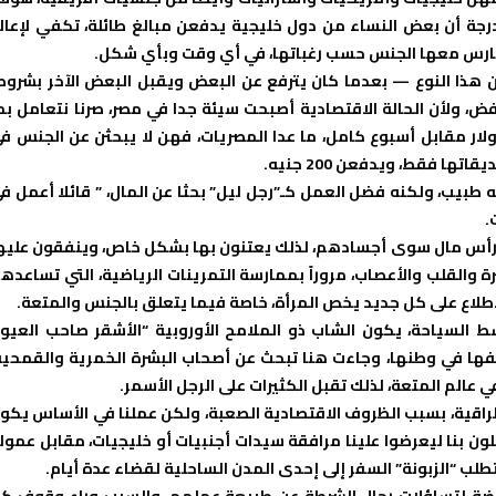
ة أن بعض النساء من دول خليجية يدفعن مبالغ طائلة، تكفي لإعال
يمارس معها الجنس حسب رغباتها، في أي وقت وبأي شكل.
 هذا النوع — بعدما كان يترفع عن البعض ويقبل البعض الآخر بشروط
فض، ولأن الحالة الاقتصادية أصبحت سيئة جدا في مصر، صرنا نتعامل بم
 (التسعيرة)، وهي 200 دولار عن الليلة، ويمكن دفع 1000 دولار مقابل أسبوع كامل، ما عدا المصريات، فهن لا يبحثن عن الجنس 
 فقط، ويدفعن 200 جنيه.
طبيب، ولكنه فضل العمل كـ”رجل ليل” بحثا عن المال، ” قائلا أعمل ف
رأس مال سوى أجسادهم، لذلك يعتنون بها بشكل خاص، وينفقون عليه
 والقلب والأعصاب، مروراً بممارسة التمرينات الرياضية، التي تساعده
لاطلاع على كل جديد يخص المرأة، خاصة فيما يتعلق بالجنس والمتعة.
شط السياحة، يكون الشاب ذو الملامح الأوروبية “الأشقر صاحب العيو
 خلفها في وطنها، وجاءت هنا تبحث عن أصحاب البشرة الخمرية والقمحية
الم المتعة، لذلك تقبل الكثيرات على الرجل الأسمر.
الراقية، بسبب الظروف الاقتصادية الصعبة، ولكن عملنا في الأساس يكو
ون بنا ليعرضوا علينا مرافقة سيدات أجنبيات أو خليجيات، مقابل عمول
طلب “الزبونة” السفر إلى إحدى المدن الساحلية لقضاء عدة أيام.
رضة لتساؤلات رجال الشرطة عن طبيعة عملهم، والسبب وراء وقوف ك