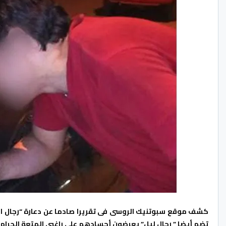
كشف موقع سبوتنيك الروسى فى تقريرا صادما عن دعارة “رجال الل
تضم أيضا ” رجال ليل” يعرضون أجسادهم على راغبى المتعة الحرام م