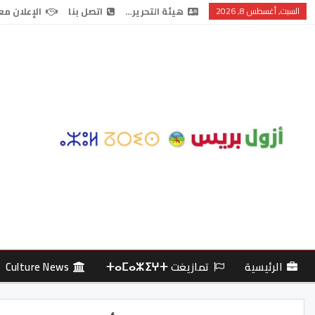
السبت, أغسطس 8, 2026
هيئة التحرير…
اتصل بنا
الإعلان مع
الرئيسية
تمازيغت ⵜⴰⵎⴰⵣⵉⵖⵜ
Culture News