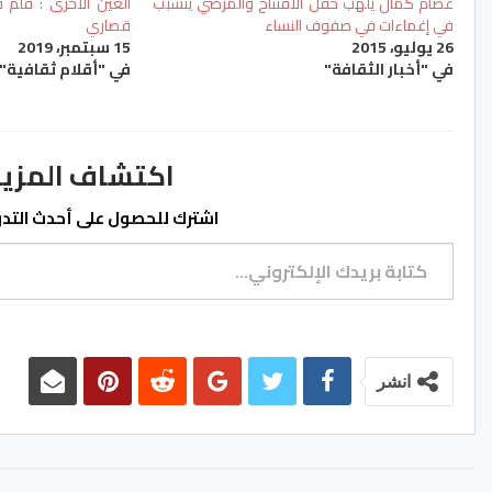
عصام كمال يلهب حفل الافتتاح والمرضي يتسبب
العين الأخرى : فلم ف
في إغماءات في صفوف النساء
قصاري
26 يوليو، 2015
15 سبتمبر، 2019
في "أخبار الثقافة"
في "أقلام ثقافية"
اكتشاف المزيد من ss.ma
اشترك للحصول على أحدث التدوي
كتابة بريدك الإلكتروني...
انشر