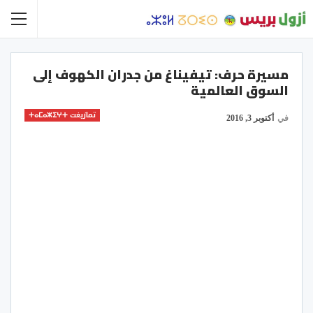
مسيرة حرف: تيفيناغ من جدران الكهوف إلى
السوق العالمية
تمازيغت ⵜⴰⵎⴰⵣⵉⵖⵜ
في
أكتوبر 3, 2016