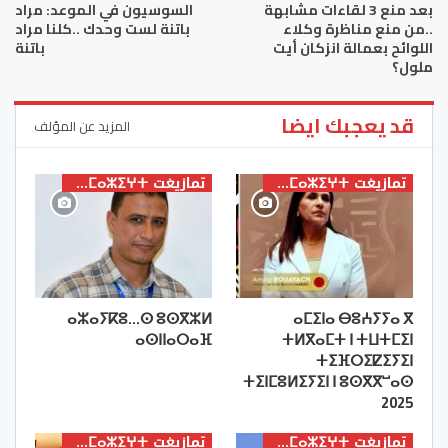
بعد منع 3 لقاءات مشابهة
السوسيون في الموعد: مراد
..من منع مناظرة وكلاء
باتنة لست وحدك ..كلنا مراد
اللوائح بعمالة انزكان أيت
باتنة
ملول؟
قد يعجبك ايضا
المزيد عن المؤلف
تمازيغت ⵜⴰⵎⴰⵣⵉⵖⵜ
تمازيغت ⵜⴰⵎⴰⵣⵉⵖⵜ
ⴰⵣⴰⵢⴽⵓ…ⵙ ⵓⵙⴳⵣⵍ
ⴰⵎⵉⵏⴰ ⴱⵓⵄⵢⵢⴰ ⴳ
ⴰⵙⵏⵏⴰⵔⴰⴼ
ⵜⵍⴳⴰⵎⵜ ⵏ ⵜⵡⵜⵎⵉⵏ
ⵜⵉⴼⵔⵉⵇⵉⵢⵉⵏ
ⵜⵉⵏⵎⵓⵍⵉⵢⵉⵏ ⵏ ⵓⵙⴳⴳⵯⴰⵙ
2025
تمازيغت ⵜⴰⵎⴰⵣⵉⵖⵜ
تمازيغت ⵜⴰⵎⴰⵣⵉⵖⵜ