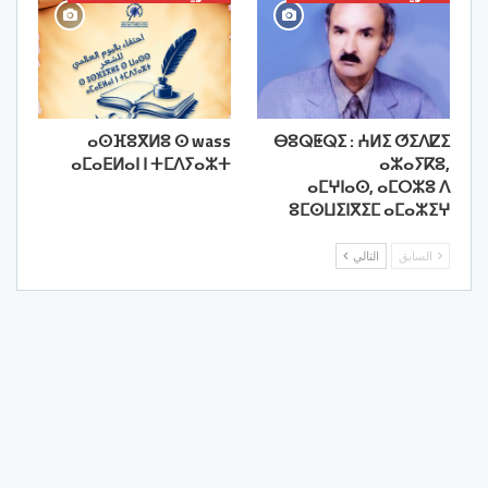
ⴰⵙⴼⵓⴳⵍⵓ ⵙ wass
ⴱⵓⵕⵟⵕⵉ : ⵄⵍⵉ ⵚⵉⴷⵇⵉ
ⴰⵎⴰⴹⵍⴰⵏ ⵏ ⵜⵎⴷⵢⴰⵣⵜ
ⴰⵣⴰⵢⴽⵓ,
ⴰⵎⵖⵏⴰⵙ, ⴰⵎⵔⵣⵓ ⴷ
ⵓⵎⵙⵡⵉⵏⴳⵉⵎ ⴰⵎⴰⵣⵉⵖ
السابق
التالي