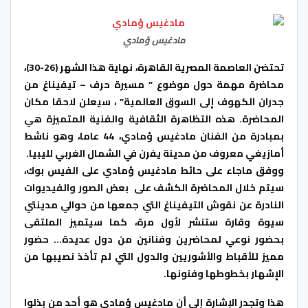
مادغيس ؤمادي
تحتضن العاصمة المصرية القاهرة، نهاية هذا الشهر (26-30)،
محاضرة مهمة حول موضوع ” مسيرة حرف – تيفيناغ من
جدران الكهوف إلى السوق العالمية” ، سيعلن لاحقا مكان
المحاضرة. هذه التظاهرة الثقافية والفنية المتميزة هي
بمبادرة من الفنان مادغيس ؤمادي، 44 عاما، وهو ناشط
أمازيغي معروف من مدينة يفرن في الشمال الغربي لليبيا.
ووفق ماجاء على حائط مادغيس ؤمادي على الفيس بوك،
سيتم خلال المحاضرة الكشف على بعض الصور والفيديوات
النادرة عن نقوش التيفيناغ التي جمعها من حوالي مدينتي
سيوة وقارة ستنشر لأول مرة، كما سيتميز الملتقى
بحضور نوعي لمحاضرين وفنانين من دول عديدة… حضور
مميز للأقباط والأشوريين والدول التي لم تأخذ نصيبها من
الإشهار بخطوطها وفنونها.
هذا وتجدر الإشارة إلى أن مادغيس ؤمادي هو أحد من بذلوا