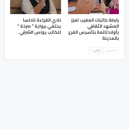
رابطة كاتبات المغرب تعزز
نادي القراءة تادلسا
المشهد الثقافي
يحتفي برواية ” صرخة ”
بأولادتائمة بتأسيس الفرع
للكاتب يونس الشرقي .
بالمدينة
السابق
التالي