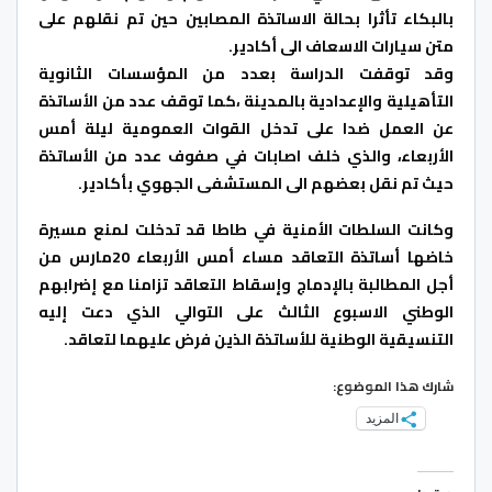
بالبكاء تأثرا بحالة الاساتذة المصابين حين تم نقلهم على
متن سيارات الاسعاف الى أكادير.
وقد توقفت الدراسة بعدد من المؤسسات الثانوية
التأهيلية والإعدادية بالمدينة ،كما توقف عدد من الأساتذة
عن العمل ضدا على تدخل القوات العمومية ليلة أمس
الأربعاء، والذي خلف اصابات في صفوف عدد من الأساتذة
حيث تم نقل بعضهم الى المستشفى الجهوي بأكادير.
وكانت السلطات الأمنية في طاطا قد تدخلت لمنع مسيرة
خاضها أساتذة التعاقد مساء أمس الأربعاء 20مارس من
أجل المطالبة بالإدماج وإسقاط التعاقد تزامنا مع إضرابهم
الوطني الاسبوع الثالث على التوالي الذي دعت إليه
التنسيقية الوطنية للأساتذة الذين فرض عليهما لتعاقد.
شارك هذا الموضوع:
المزيد