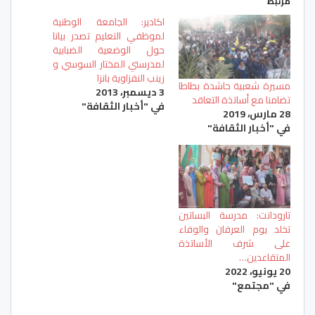
مرتبط
اكادير: الجامعة الوطنية
لموظفي التعليم تصدر بيانا
حول الوضعية الضبابية
لمدرستي المختار السوسي و
زينب النفزاوية بانزا
مسيرة شعبية حاشدة بطاطا
3 ديسمبر، 2013
تضامنا مع أساتذة التعاقد
في "أخبار الثقافة"
28 مارس، 2019
في "أخبار الثقافة"
تارودانت: مدرسة البساتين
تخلد يوم العرفان والوفاء
على شرف الأساتذة
المتقاعدين…
20 يونيو، 2022
في "مجتمع"