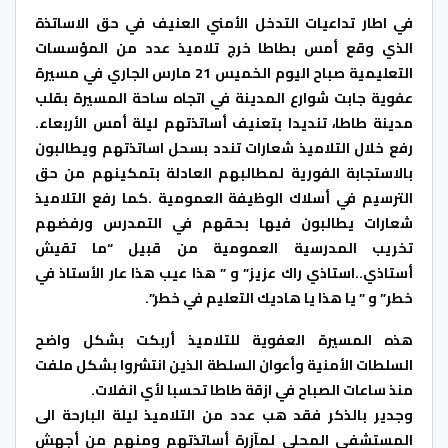
في اطار تداعيات التدخل الأمني العنيف في حق الاساتذة
الذي وقع أمس بطاطا خرج تلاميذ عدد من المؤسسات
التعليمية صباح اليوم الخميس 21 مارس الجاري في مسيرة
عفوية جابت شوارع المدينة في اتجاه ساحة المسيرة بقلب
مدينة طاطا، تنديدا بتعنيف أساتذتهم ليلة أمس الأربعاء.
رفع خلال التلاميذ شعارات تندد بسحل اساتذتهم ويطالبون
بالاستجابة الفورية لمطالبهم العادلة بتمكينهم من حق
الترسيم في أسلاك الوظيفة العمومية .كما رفع التلاميذ
شعارات يطالبون فيها بحقهم في التمدرس ورفضهم
تخريب المدرسية العمومية من قبيل “ما تقيش
أستاذي..استاذي راك عزيز” و ” هذا عيب هذا عار الأستاذ في
خطر” و ” يا هذا يا هاديك التعليم في خطر”.
هذه المسيرة العفوية للتلاميذ أربكت بشكل واضح
السلطات الأمنية وأعوان السلطة الذين انتشروا بشكل ملفت
منذ ساعات الصباح في ازقة طاطا تحسبا لأي انفلات.
وجدير بالذكر فقد هب عدد من التلاميذ ليلة البارحة الى
المستشفى المحلي لمآزرة أساتذتهم ومنهم من أجهش