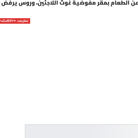
 عن الطعام بمقر مفوضية غوث اللاجئين، وروس يرفض
تمازيغت ⵜⴰⵎⴰⵣⵉⵖⵜ