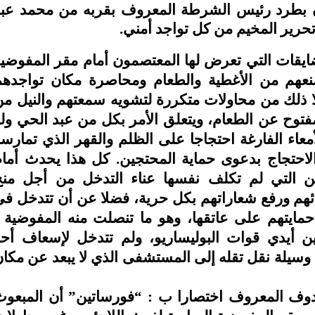
ون بطرد رئيس الشرطة المعروف بقربه من محمد عبد
تحرير المخيم من كل تواجد أمني.
يقات التي تعرض لها المعتصمون أمام مقر المفوضي
منعهم من الأغطية والطعام ومحاصرة مكان تواجدهم
تلا ذلك من محاولات متكررة لتشويه سمعتهم والنيل م
توح عن الطعام، ويتعلق الأمر بكل من
عبد الحي ول
أمعاء الفارغة احتجاجا على الظلم والقهر الذي تمارس
لاحتجاج بدعوى حماية المحتجين. كل هذا يحدث أمام
 التي لم تكلف نفسها عناء التدخل من أجل منح
ائهم ورفع شعاراتهم بكل حرية، فضلا عن أن تتدخل ف
مايتهم على عاتقها، وهو ما تنصلت منه المفوضية 
 أيدي قوات البوليساريو، ولم تتدخل لإسعاف أحد
وسيلة نقل تقله إلى المستشفى الذي لا يبعد عن مكا
ندوف المعروف اختصارا ب : “
فورساتين
” أن المبعوث