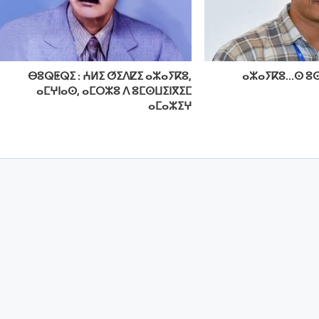
ⴱⵓⵕⵟⵕⵉ : ⵄⵍⵉ ⵚⵉⴷⵇⵉ ⴰⵣⴰⵢⴽⵓ,
ⴰⵣⴰⵢⴽⵓ…ⵙ ⵓⵙ
ⴰⵎⵖⵏⴰⵙ, ⴰⵎⵔⵣⵓ ⴷ ⵓⵎⵙⵡⵉⵏⴳⵉⵎ
ⴰⵎⴰⵣⵉⵖ