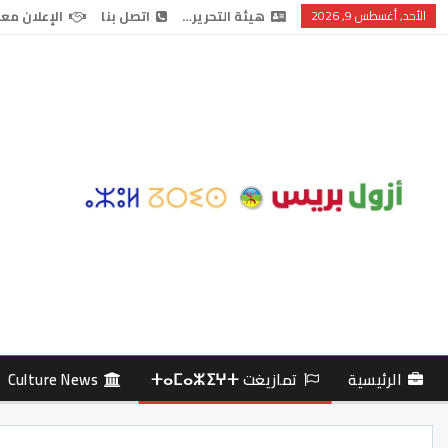
الأحد, أغسطس 9, 2026
هيئة التحرير…
اتصل بنا
الإعلان معن
الرئيسية
تمازيغت ⵜⴰⵎⴰⵣⵉⵖⵜ
Culture News