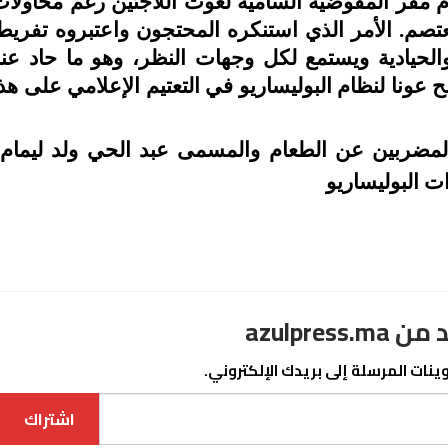
مقر المفوضية السامية لغوث اللاجئين رغم محاولا
عتصم. الأمر الذي استنكره المحتجون واعتبروه تفريط
والحيادية ويستمع لكل وجهات النظر، وهو ما حاد عن
ونا لنظام البوليساريو في التعتيم الإعلامي على هذ
/
المضربين عن الطعام والمسمى
عبد الحي ولد ليمام
ت البوليساريو
azulpre
نات المرسلة إلى بريدك الإلكتروني.
اشتراك