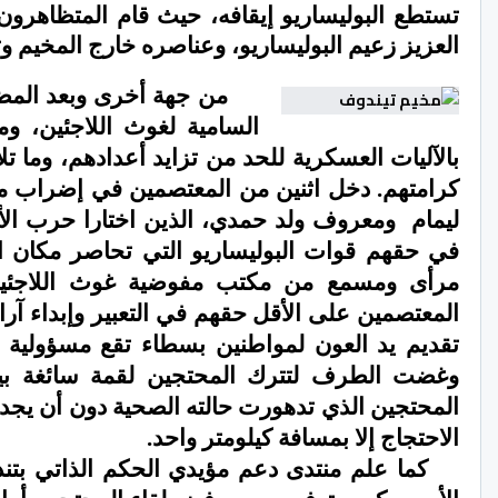
تستطع البوليساريو إيقافه، حيث قام المتظاهر
العزيز زعيم البوليساريو، وعناصره خارج المخيم و
من جهة أخرى وبعد المضا
السامية لغوث اللاجئين، و
بالآليات العسكرية للحد من تزايد أعدادهم، وما 
كرامتهم. دخل اثنين من المعتصمين في إضراب مف
ليمام
و
معروف ولد حمدي
، الذين اختارا حرب ال
في حقهم قوات البوليساريو التي تحاصر مكان ا
مرأى ومسمع من مكتب مفوضية غوث اللاجئين
المعتصمين على الأقل حقهم في التعبير وإبداء آر
تقديم يد العون لمواطنين بسطاء تقع مسؤولية ح
وغضت الطرف لتترك المحتجين لقمة سائغة بين
المحتجين الذي تدهورت حالته الصحية دون أن يجد 
الاحتجاج إلا بمسافة كيلومتر واحد.
كما علم منتدى دعم مؤيدي الحكم الذاتي بت