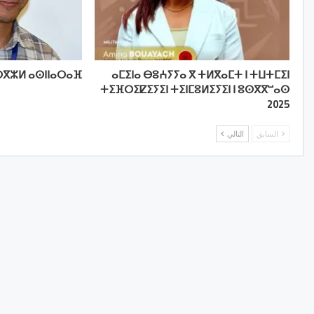
ⴳⵣⵍ ⴰⵙⵏⵏⴰⵔⴰⴼ
ⴰⵎⵉⵏⴰ ⴱⵓⵄⵢⵢⴰ ⴳ ⵜⵍⴳⴰⵎⵜ ⵏ ⵜⵡⵜⵎⵉⵏ
ⵜⵉⴼⵔⵉⵇⵉⵢⵉⵏ ⵜⵉⵏⵎⵓⵍⵉⵢⵉⵏ ⵏ ⵓⵙⴳⴳⵯⴰⵙ
2025
السابق
التالي