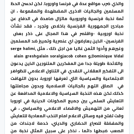
والذي ضرب مواقع عدة في فرنسا واوروبا. لكن لحسن الحظ
المسلمين والجاليات الاخرى المضطهدة والمقموعة ، ان
ثمة نخبة فرنسية واوروبية ماتزال صامدة في الدفاع عن
مبادئ الجمهورية الفرنسية باخلاص وتجرد ، فقد نشأت
نخبة اوروبية -واقتصر في هذا المجال على ذكر بعض
الفرنسين- الذين يعارضون اي عنصرية وتمييز ضد المسلمين
وغيرهم وأدوا الثمن غاليا من اجل ذلك ، مثل ,serge halimi
,Dominique Vidalو jacob cohenوalain soralوalain gresh
واللائحة طويلة جدا من المفكرين المتنورين الذين يدعون
الى التفكير العقلاني النقدي في التناول الاعلامي للظواهر
الاجتماعية والسياسية التي تعرفها اوروبا، بدون التهافت
في الصاق التهم بالجاليات الاسلامية وبدون مجاملتها
كذلك.لكن هذه النخبة السياسية والاعلامية المدافعة عن
التعايش السلمي بين جميع المكونات الدينية في اوروبا
تعاني من التهميش والاقصاء الاعلامي والسياسي ، في
وقت تفتح فيه وسائل الاعلام امام النخب المعادية للتعايش
والمفضلة للصراع الحضاري والديني، خدمة لاجندات من
الصعب ضبطها دائما ، نذكر على سبيل المثال نخبة من