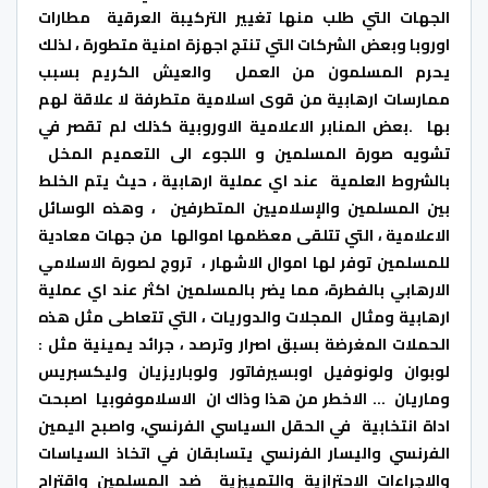
الجهات التي طلب منها تغيير التركيبة العرقية مطارات
اوروبا وبعض الشركات التي تنتج اجهزة امنية متطورة ، لذلك
يحرم المسلمون من العمل والعيش الكريم بسبب
ممارسات ارهابية من قوى اسلامية متطرفة لا علاقة لهم
بها .بعض المنابر الاعلامية الاوروبية كذلك لم تقصر في
تشويه صورة المسلمين و اللجوء الى التعميم المخل
بالشروط العلمية عند اي عملية ارهابية ، حيث يتم الخلط
بين المسلمين والإسلاميين المتطرفين ، وهذه الوسائل
الاعلامية ، التي تتلقى معظمها اموالها من جهات معادية
للمسلمين توفر لها اموال الاشهار ، تروج لصورة الاسلامي
الارهابي بالفطرة، مما يضر بالمسلمين اكثر عند اي عملية
ارهابية ومثال المجلات والدوريات ، التي تتعاطى مثل هذه
الحملات المغرضة بسبق اصرار وترصد ، جرائد يمينية مثل :
لوبوان ولونوفيل اوبسيرفاتور ولوباريزيان وليكسبريس
وماريان … الاخطر من هذا وذاك ان الاسلاموفوبيا اصبحت
اداة انتخابية في الحقل السياسي الفرنسي، واصبح اليمين
الفرنسي واليسار الفرنسي يتسابقان في اتخاذ السياسات
والاجراءات الاحترازية والتمييزية ضد المسلمين واقتراح