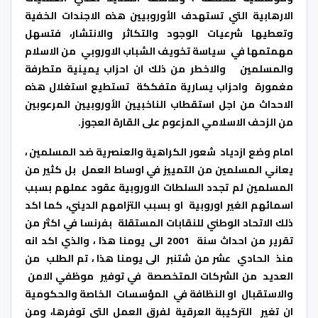
الارهابية التي تستهدف الأوروبيين هذه الاجندات الخفية
وتعطيها شرعيات الوجود والتكاثر والانتشار، فتسهل
مهمتمها في سياسة تخويف الشباب الاوروبي من الاسلام
والمسلمين والاخطر من ذلك ان احزاب يمينية متطرفة
مغمورة واحزاب يسارية متفككة تستطيع استغلال هذه
الاحداث من اجل استقطاب الناخبيين الأوروبيين المرعوبين
من الزحف الاسلامي المزعوم على القارة العجوز.
امام وضع ازدياد شعور الكراهية والعنصرية ضد المسلمين ،
يعاني المسلمين من التمييز في اوساط العمل بل كثير من
المسلمين لم تجدد السلطات الاوروبية عقود عملهم بسبب
اسمائهم الغير اوروبية او بسبب التزامهم الديني، كما اكد
ذلك الاتحاد الوطني للنقابات المستقلة بفرنسا في اكثر من
تقرير من احداث سنة 2001 الى يومنا هذا ، والذي اكد انه
منذ الحادي عشر من شتنبر الى يومنا هذا ، تم الطلب من
العديد من الشركات المتخصصة في توفير موظفي الامن
والاستقبال او النظافة في المؤسسات الخاصة والحكومية
ان تغير التركيبة العرقية لفرق العمل التي توفرها، ومن