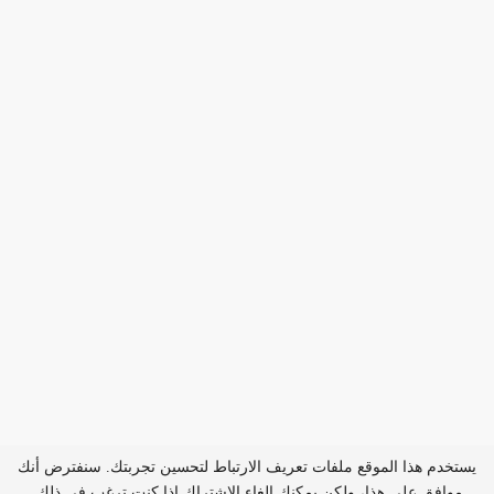
يستخدم هذا الموقع ملفات تعريف الارتباط لتحسين تجربتك. سنفترض أنك
موافق على هذا، ولكن يمكنك إلغاء الاشتراك إذا كنت ترغب في ذلك.