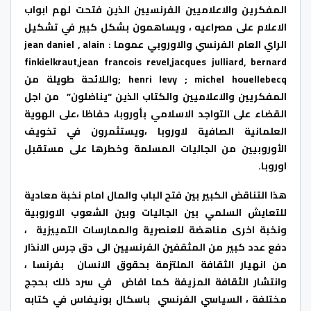
المفكرين والاعلاميين الفرنسيين الذين فتحت لهم ابواب
الاعلام على مصراعيه ، ويساهمون بشكل كبير في تشكيل
الراي العام الفرنسي والاوروبي عموما : jean daniel , alain
finkielkraut,jean francois revel,jacques julliard, bernard
henri levy ; michel houellebecq ;واللائحة طويلة من
المفكريين والاعلاميين والكتاب الذين “يناضلون” من اجل
القضاء على التواجد الاسلامي بأوروبا، حفاظا ،على الهوية
العلمانية الصافية لاوروبا ،ويستثمرون في تخويف
الأوروبيين من الجاليات المسلمة وخطرها على مستقبل
اوروبا.
هذا التناقض الكبير بين فتح الباب والمال امام نخبة معادية
للتعايش السلمي بين الجاليات وبين الشعوب الاوروبية
ونخبة اخرى مناهضة للعنصرية والممارسات التمييزية ،
دفع عدد كبير من المثقفين الفرنسيين الى دق جرس الانذار
من انهيار الثقافة الملتزمة بحقوق الانسان بفرنسا ،
وانتشار الثقافة المزيفة كما افاض في سرد ذلك بحجج
مختلفة ، السياسي الفرنسي باسكال بونيفاس في كتابه