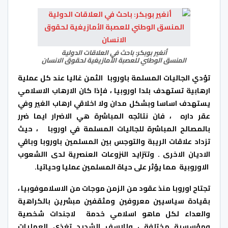
أنغير بوبكر: باحث في العلاقات الدولية
المنسق الوطني للعصبة الأمازيغية لحقوق الانسان
تؤدي الجاليات المسلمة باوروبا الثمن غاليا عند كل عملية
ارهابية تستهدف بلدا اوروبيا ، فإذا كان الارهاب الاسلامي
يستهدف اساسا وبشكل مدان ولا اخلاقي ارهاب الغير وفي
عقر داره ، فان نتائجه المباشرة هي الاضرار ايما ضرر
بالمصالح المباشرة للجاليات المسلمة في اوروبا ، حيث
تزداد علاقات الريبة والتوجس بين المسلمين باوروبا وباقي
الاديان الاخرى . وتتزايد النزوعات العنصرية لدى االشعوب
الاوروبية مما يؤثر على حياة المسلمين عمليا وحياتيا.
تجتاح اوروبا منذ عقود من الزمن موجات من الاسلاموفوبيا ،
بقيادة سياسيين معروفين ومثقفين مبشرين بالكراهية
والعداء لكل ماهو اسلامي خدمة لاجندات شخصية
ومؤسسية مختلفة ، وللاسف الشديد تغذي العمليات