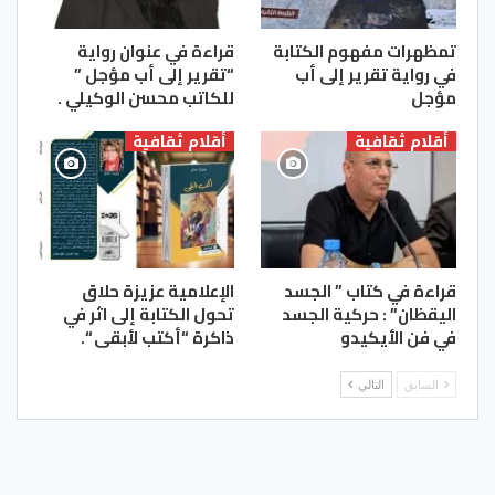
تمظهرات مفهوم الكتابة
قراءة في عنوان رواية
في رواية تقرير إلى أب
“تقرير إلى أب مؤجل ”
مؤجل
للكاتب محسن الوكيلي .
أقلام ثقافية
أقلام ثقافية
قراءة في كتاب ” الجسد
الإعلامية عزيزة حلاق
اليقظان” : حركية الجسد
تحول الكتابة إلى اثر في
في فن الأيكيدو
ذاكرة “أكتب لأبقى “.
السابق
التالي