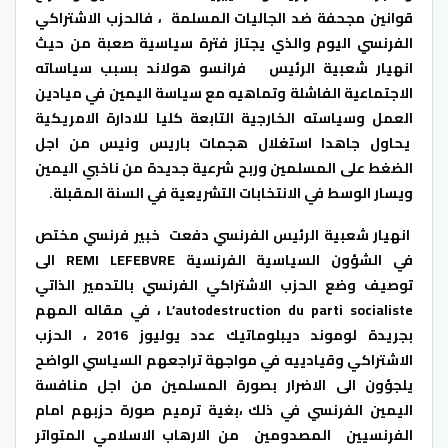
قوانين مجحفة ضد الجاليات المسلمة ، فالحزب الاشتراكي
الفرنسي اليوم والذي يجتاز فترة سياسية صعبة من حيث
انهيار شعبية الرئيس فرانسو هولاند بسبب سياساته
الاجتماعية الفاشلة وتماهيه مع سياسة اليمين في ميادين
العمل وسياسته الخارجية التابعة كليا للادارة الامريكية
يحاول جاهدا استغلال هجمات باريس ونيس من اجل
الضغط على المسلمين وربح شرعية جديدة من ناخبي اليمين
ويسار الوسط في الانتخابات التشريعية في السنة المقبلة.
انهيار شعبية الرئيس الفرنسي دفعت خبير فرنسي مختص
في الشؤون السياسية الفرنسية REMI LEFEBVRE الى
توصيف وضع الحزب الاشتراكي الفرنسي بالتدمير الذاتي
L’autodestruction du parti socialiste ، في مقاله المهم
بجريدة لوموند ديبلوماتيك عدد يوليوز 2016 ، الحزب
الاشتراكي وقيادييه في مواجهة تراجعهم السياسي الواضح
يلجؤون الى الاضرار بصورة المسلمين من اجل منافسة
اليمين الفرنسي في ذلك ،بغية ترميم صورة حزبهم امام
الفرنسيين المصدومين من الارهاب الاسلامي المتواتر