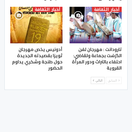
أخبار الثقافة
أخبار الثقافة
تارودانت : مهرجان لفن
أدونيس يخص مهرجان
الدُّرْسْت بجماعة ولقاضي:
ثويزا بقصيدته الجديدة
احتفاء بالتراث ودور المرأة
حول طنجة وشكري يداوم
القروية
الحضور
السابق
التالي