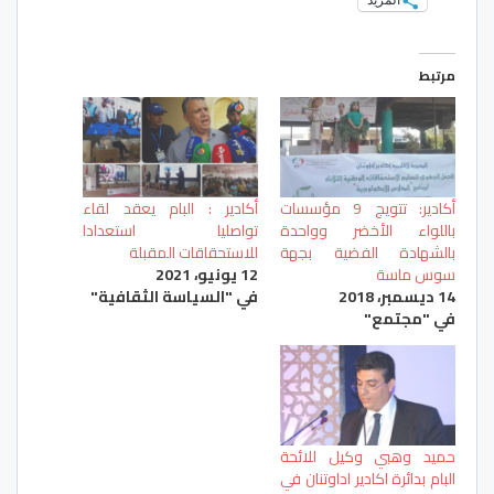
مرتبط
أكادير: تتويج 9 مؤسسات
أكادير : البام يعقد لقاء
باللواء الأخضر وواحدة
تواصليا استعدادا
بالشهادة الفضية بجهة
للاستحقاقات المقبلة
سوس ماسة
12 يونيو، 2021
14 ديسمبر، 2018
في "السياسة الثقافية"
في "مجتمع"
حميد وهبي وكيل للائحة
البام بدائرة اكادير اداوتنان في