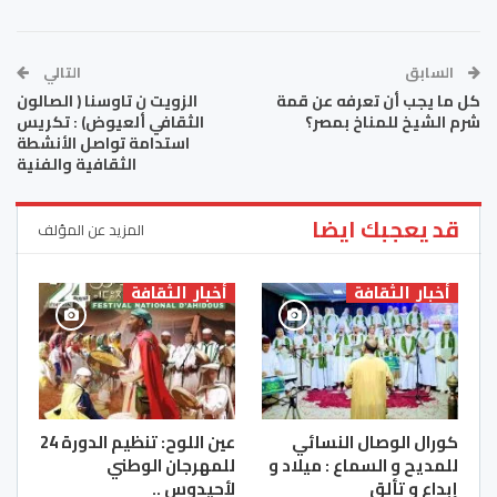
السابق
التالي
كل ما يجب أن تعرفه عن قمة
الزويت ن تاوسنا ( الصالون
شرم الشيخ للمناخ بمصر؟
الثقافي ألعيوض) : تكريس
استدامة تواصل الأنشطة
الثقافية والفنية
قد يعجبك ايضا
المزيد عن المؤلف
أخبار الثقافة
أخبار الثقافة
كورال الوصال النسائي
عين اللوح: تنظيم الدورة 24
للمديح و السماع : ميلاد و
للمهرجان الوطني
إبداع و تألق
لأحيدوس ..