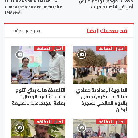
جدة : سعودي يهاجم حارس
El Hsla de Sonia Terrab .. «
أمن في قنصلية فرنسا
L’impasse » du documentaire
télévisé
قد يعجبك ايضا
المزيد عن المؤلف
أخبار الثقافة
أخبار الثقافة
الثانوية الإعدادية حمادي
التلميذة هالة بيتي تتوج
مبارك ببيوكرى تحتفي
بلقب “شاعرة الوصال”
باليوم العالمي لشجرة
بقاعة الاجتماعات بالقليعة
أركان
أخبار الثقافة
أخبار الثقافة