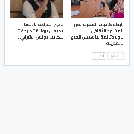
رابطة كاتبات المغرب تعزز
نادي القراءة تادلسا
المشهد الثقافي
يحتفي برواية ” صرخة ”
بأولادتائمة بتأسيس الفرع
للكاتب يونس الشرقي .
بالمدينة
السابق
التالي