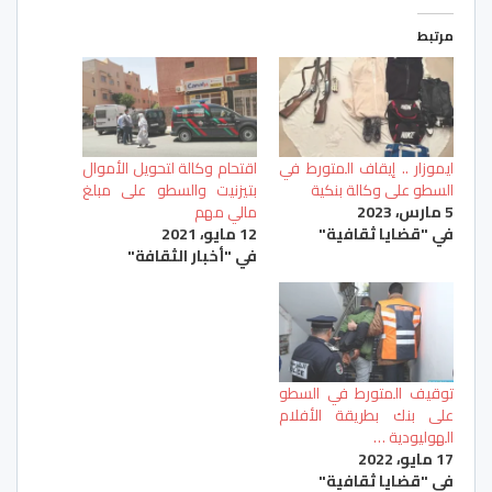
مرتبط
ايموزار .. إيقاف المتورط في
اقتحام وكالة لتحويل الأموال
السطو على وكالة بنكية
بتيزنيت والسطو على مبلغ
5 مارس، 2023
مالي مهم
في "قضايا ثقافية"
12 مايو، 2021
في "أخبار الثقافة"
توقيف المتورط في السطو
على بنك بطريقة الأفلام
الهوليودية …
17 مايو، 2022
في "قضايا ثقافية"