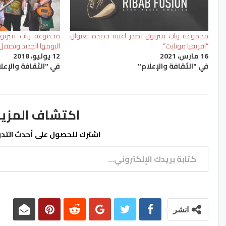
مجموعة رباب فيزيون تصدر اغنية جديدة بعنوان
مجموعة رباب فيزيون
“افريقيا مونايت”
البومها الجديد وتحتفل بالذكرى 0
16 مارس، 2021
12 يوليو، 2018
في "الثقافة والإعلام"
في "الثقافة والإعل
اكتشاف المزيد من ss.ma
اشترك للحصول على أحدث التدوي
كتابة بريدك الإلكتروني...
انشر