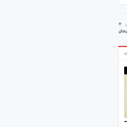
ي
يمان
ف