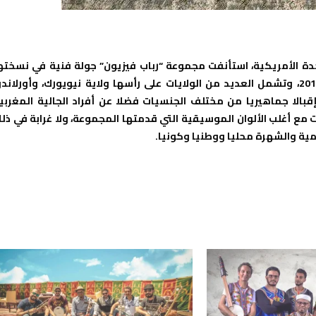
متحدة الأمريكية، استأنفت مجموعة “رباب فيزيون” جولة فنية في نسخته
الثانية تستمر زمنيا ما بين 20 أكتوبر 2015 إلى حدود 05 يناير 2016، وتشمل العديد من الولايات على رأسها ولاية نيويورك، وأورلاند
الا جماهيريا من مختلف الجنسيات فضلا عن أفراد الجالية المغربي
 مع أغلب الألوان الموسيقية التي قدمتها المجموعة، ولا غرابة في ذل
ة والشهرة محليا ووطنيا وكونيا.