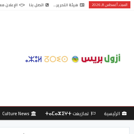
السبت, أغسطس 8, 2026
هيئة التحرير…
اتصل بنا
الإعلان مع
الرئيسية
تمازيغت ⵜⴰⵎⴰⵣⵉⵖⵜ
Culture News