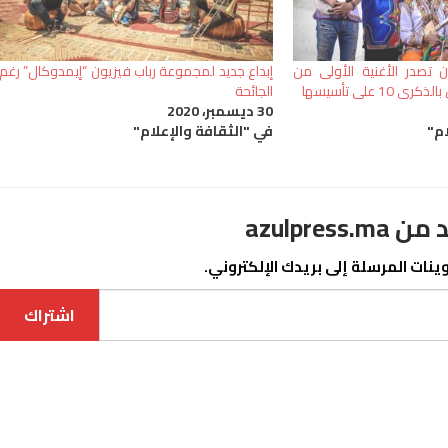
 تصدر الأغنية الأولى من
إبداع جديد لمجموعة رباب فيزيون “إيمدوكال” رغم
1 على تأسيسها
الجائحة
30 ديسمبر، 2020
ام"
في "الثقافة والإعلام"
azulpre
نات المرسلة إلى بريدك الإلكتروني.
اشتراك