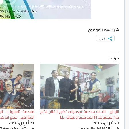
شارك هذا الموضوع:
المزيد
مرتبط
انزكان : الفنانة فاطمة تبعمرانت تكرم الفنان فتاح
منظمة تامينونت انز
من مجموعة أزا الامريكية وتهديه ربابا
الامازيغي جمع أمركيي
23 أبريل، 2016
23 أبريل، 2016
في "الثقافة والإعلام"
في "تمازيغت ⵜⴰⵎⴰⵣⵉⵖⵜ"