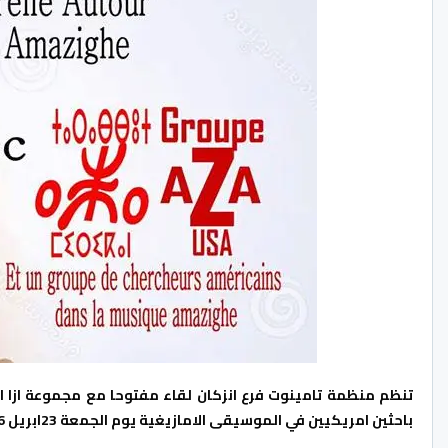
تنظم منظمة تامينوت فرع انزكان لقاء مفتوحا مع مجموعة ازا 
باحثين امريكيين في الموسيقى الامازيغية يوم الجمعة 23ابريل 2016 ابتداءا من الساعة السابعة مساء بمقر المنظمة بتراست بانزكان