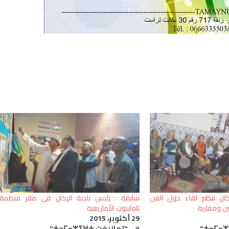
كان تنظم لقاء حول الفن
سابقة : رئيس بلدية انزكان في مقر منظمة
ن ومغاربة
تاماينوت الأمازيغية
29 أكتوبر، 2015
في "تمازيغت ⵜⴰⵎⴰⵣⵉⵖⵜ"