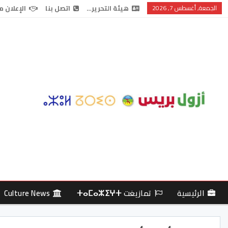
الجمعة, أغسطس 7, 2026
هيئة التحرير…
اتصل بنا
الإعلان م
الرئيسية
تمازيغت ⵜⴰⵎⴰⵣⵉⵖⵜ
Culture News