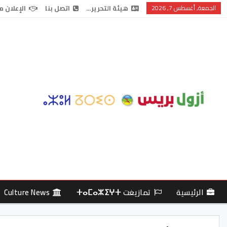
الجمعة, أغسطس 7, 2026
هيئة التحرير…
اتصل بنا
الإعلان م
الرئيسية
تمازيغت ⵜⴰⵎⴰⵣⵉⵖⵜ
Culture News