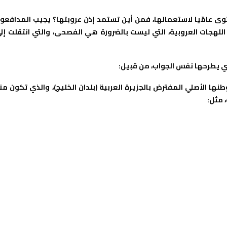
ستوى عامّيا لاستعمالها، فمن أين تستمد إذن عروبتها؟ يجيب المدافعو
اللهجات العروبية، التي ليست بالضرورة هي الفصحى، والتي انتقلت إل
لتي يطرحها نفس الجواب، من قبيل:
بموطنها الأصلي المفترض بالجزيرة العربية (بلدان الخليج)، والذي تكون من
 مثل: