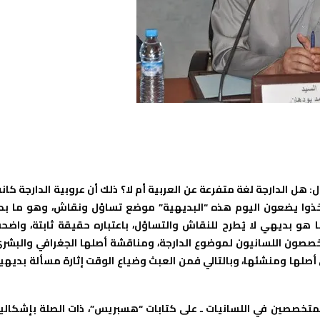
هل الدارجة لغة متفرعة عن العربية أم لا؟ ذلك أن عروبية الدارجة كان
وا يضعون اليوم هذه “البديهية” موضع تساؤل ونقاش، وهو ما بدأ
ا هو بديهي لا يُطرح للنقاش والتساؤل، باعتباره حقيقة ثابتة، واضحة
صصون اللسانيون لموضوع الدارجة، ومناقشة أصلها الجغرافي والبشر
أصلها ومنشئها، وبالتالي فمن العبث وضياع الوقت إثارة مسألة بديهي
 المتخصصين في اللسانيات ـ على كتابات “هسبريس”، ذات الصلة بإشكالي