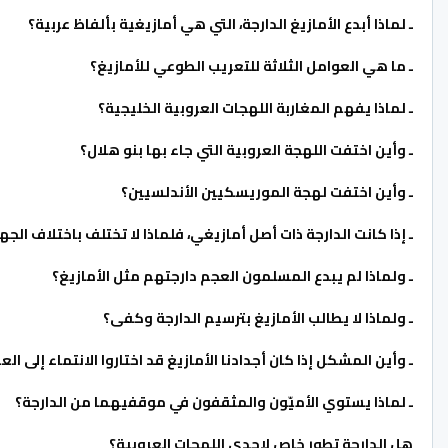
ـ لماذا أبدع الأمازيغ الدارجة، التي هي أمازيغية بألفاظ عربية؟
ـ ما هي العوامل الثلاثة للتعريب الطوعي للأمازيغ؟
ـ لماذا يفهم المغاربة اللهجات العروبية الخليجية؟
ـ وأين اختفت اللهجة العروبية التي جاء بها بنو هلال؟
ـ وأين اختفت لهجة الموريسكيين الأندلسيين؟
ـ إذا كانت الدارجة ذات أصل أمازيغي، فلماذا لا تختلف باختلاف الج
ـ ولماذا لم يبدع المسلمون العجم دارجتهم مثل الأمازيغ؟
ـ ولماذا لا يطالب الأمازيغ بترسيم الدارجة وكفى؟
ـ وأين المشكل إذا كان أجدادنا الأمازيغ قد اختاروا الانتماء إلى الع
ـ لماذا يستوي الأميّون والمثقفون في موقفيهما من الدارجة؟
هل الدارجة تطور خاص لإحدى اللهجات العروبية؟