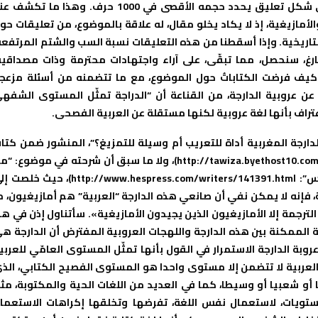
العلاقة بين الأمازيغية والدارجة، ليدلوا برأيهم في الموضوع على شكل تعليق يحدد حجمه الأقصى في 1000 حرف. وهذا ما تك
لأمازيغية، إذ لا يكاد يخلو مقال، له علاقة بالموضوع، من تعليقات حو
لتاريخية. وإذا أسقطنا من هذه التعليقات نسبة السب والشتم المرتفعة
فارغ، سنحصل، مما تبقّى، على آراء واجتهادات محترمة وذات مصداقية
ا كيف فرضت الكتاباتُ حول الموضوع، مع ما تتضمنه من أسئلة مزعج
عن عروبية الدارجة، من القناعة أن “الدراجة تمثّل المستوى الشفه
لاعتراف بأنها لغة عروبية لكنها مستقلة عن العربية الفصحى.
ارجة المغربية أداة للتعريب أم وسيلة للتمزيغ؟”، المنشور ضمن كتا
“في الهوية الأمازيغية للمغرب” (متوفر على الرابط: http://tawiza.byethost10.com/identite.pdf)، ولا ما سبق أن شرحته في موضوع:
هم الناطقون بالدارجة في المغرب؟” (الموجود على رابط “هسبريس”: http://www.hespress.com/writers/141391.html)، حي
، فإنه لا يمكن نفي أن صانعي هذه الدارجة “العربية” هم أمازيغيون، م
 الترجمة إلا الأمازيغيون الذين يجيدون الأمازيغية». سأتناول إذن في هذ
ة الممكنة بين هذه الدارجة واللهجات العروبية المفترض أن الدارجة ه
وبة الدارجة الاستمرار في القول بأنها تمثّل المستوى العامّي للعربي
 العربية لا تتضمن إلا مستوى واحدا هو المستوى الفصيح الكتابي، الذ
 أو شعبيا أو وسيطا، كما في العديد من اللغات الحية والمكتوبة، مث
لمستويات، لاستعمال نفس اللغة، تفرضها وتخلقها إكراهات الاستعما