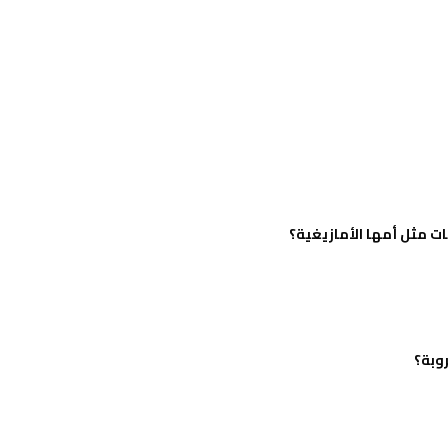
هات مثل أمها الأمازيغية؟
روبة؟