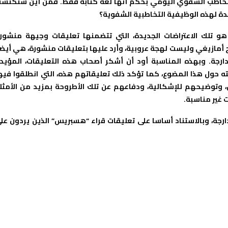
 التخاطب الشفوي اليومي بحكم أنها لغة كتابة فقط. فمن أين ستكتس
 لهذه الوظيفية التخاطبية الشفوية؟
و تلك الاعتراضات الجديدة، التي تتضمنها تعليقات وجيهة منشور
ج أمازيغي وليست لهجة عروبية، وأرد عليها بتعليقات منشورة، هي أيضا
دارجة. وبهذه المناسبة أود أن أشكر أصحاب هذه التعليقات، المؤيد
بته حول هذا المضوع، كما تؤكد ذلك تعليقاتهم هذه، التي انطلقوا فيه
 وتوضيحهم للإشكالية، ودفاعهم عن تلك الأطروحة بمزيد من الأمثل
 غير مناسبة.
ارجة، وبالاستناد أساسا على تعليقات قراء “هسبريس” الذين يردون عل