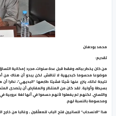
محمد بودهان
تقديم:
من كان يخطر بباله، وفقط قبل عدة سنوات، مجرد إمكانية التساؤل: 
موضوعا محسوما كبديهية لا تناقش. لكن يبدو أن هناك من أخذ
نتيجة لذلك، ينزع عنها شيئا فشيئا طابعها “البديهي”، نظرا أن م
بسيطة وأولية. لقد كان من المنتظر والمفترض أن يتصدى المتخ
واللسني. لكنهم لم يفعلوا لأنهم حسموا في أنها لغة عروبية في 
ومحسومة بالنسبة لهم.
هذا “الانسحاب” للسانيين فتح الباب للمعلّقين ـ وغالبا من خارج