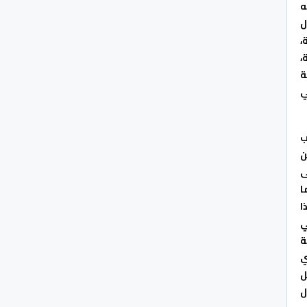
شف عنه
ل
،
،
ة
ي
ب
 “من
ث خلصت إلى
ا
ا
ي
ة
ي
ل
ل