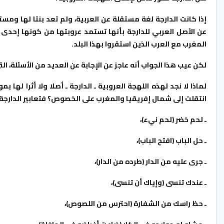
إذا كانت الدارجة لغة مستقلة عن العربية، ولم تعد بنتا لها وم
عن الأصل العربي للدارجة بأنها تستمد عروبتها من كونها إحدى 
المغرب مع العرب الذين استقروا بهذا البلد.
لكن عيب هذا الجواب أنه عاجز عن الإجابة عن العديد من الأسئلة، ا
لماذا لا نجد لهذه اللهجة العروبية ـ الدارجة ـ أصلا ولا أثرا لها 
انتقلت إلى شمال إفريقيا والمغرب على الخصوص؟ فتعابير الدارجة،
ـ لحم خضر (لحم نيء)،
ـ حل الباب (افتح الباب)،
ـ جرى عليه من الدار (طرده من الدار)،
ـ عندك تنسى (وإياك أن تنسى)،
ـ حظ راسك من الشفارة (احترس من اللصوص)،