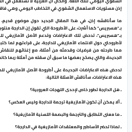
الشفوي اليومي لتلك اللغة. والحال أن العربية لا تستعمل في
إذن مستويات الاستعمال الشفوي في التخاطب اليومي وهي فاقدة
ما سأناقشه إذن، في هذا المقال الجديد حول موضوع قديم، ه
بـ”هسبريس” كما أشرت، على الأطروحة التي تقول إن الدارجة منتو
بـ”هسبريس”، تدحض تلك الاعتراضات وتدعم الأصل الأمازيغي لل
لأطروحتي حول الانتماء الأمازيغي للدارجة، على قراءتهم لما كت
مما طرحته من فرضيات وقدمتُه من أمثلة، مع إغنائهم للنقاش،
الجديدة، والتي يصحّح بعضها ما سبق أن سقته من أمثلة ربما كانت
لدحض هذه الاعتراضات الجديدة على أطروحة الأصل الأمازيغي للد
هذه الاعتراضات، سأناقش الأسئلة التالية:
ـ هل الدارجة تطور خاص لإحدى اللهجات العروبية؟
ـ ألا يمكن أن تكون الأمازيغية ترجمة للدارجة وليس العكس؟
ـ ما معنى التطابق والترجمة والبصمة اللسنية الأمازيغية؟
ـ لماذا تحضر الأساطير والمعتقدات الأمازيغية في الدارجة؟