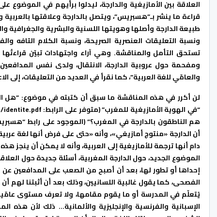
قراءة ما ينشر بـ”هسبريس”، ويتصل بالدارجة وعلاقتها بالعربية وا
طبيعة الدارجة وأصلها وهويتها اللسنية والبشرية والجغرافية وا
ونسبة التعليقات العنصرية الصريحة، ونسبة الكلام التافه وال
تستحق التأمل والمناقشة. وهي آراء واجتهادات تبيّن قراءتُه
ومفحمة حول عروبية الدارجة، الانتقالَ، ولدى نفس المدافعين 
والعامّي للغة العربية”، كما نقرأ في العديد من التعليقات، إلى ا
لن أكرر في هذه المناقشة ما سبق أن كتبته في موضوع: “هل الد
أن الدارجة «منتوج أمازيغي»، وأنه «حتى على فرض أنها لغة عربية
دام أنها ترجمة للأمازيغية إلى العربية، وأنه لا يمكن أن ينجز هذه
الموضوع الجديد، حول الدارجة المغربية، أسئلة جديدة حول العلاق
إحداها أو تطور لها، بعد أن أصبح من الصعب على المدافعين عن عر
الفصحى، كما يقول غالبية اللسانيين، وذلك بعد أن أثبتنا لهم أن
يُتعلّم في المدرسة أو ما يقوم مقامها، ولا تعرف مستوى عامّيا
الإسبانية والفرنسية والإنجليزية والألمانية… ذلك لأن هذه ا