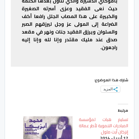
بأموكاي الدشيرة والذي تناول بعدها الكلمة
حيث نعى الفقيد وعزى أسرته الصغيرة
والكبيرة على هذا المصاب الجلل رافعا أكف
الضراعة إلى المولى عز وجل ليرزقهم الصبر
والسلوان ويرزق الفقيد جنات ونهر في مقعد
صدق عند مليك مقتدر وإنا لله وإنا إليه
راجعون.
شارك هذا الموضوع:
المزيد
مرتبط
تسليم هبات لمؤسسة
المبادرات التنموية لأطر عمالة
إنزكان أيت ملول
17 أبريل، 2014