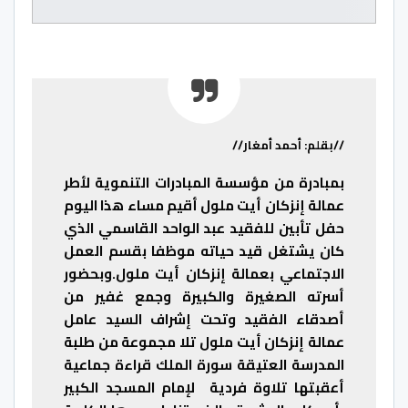
//بقلم: أحمد أمغار//
بمبادرة من مؤسسة المبادرات التنموية لأطر
عمالة إنزكان أيت ملول أقيم مساء هذا اليوم
حفل تأبين للفقيد عبد الواحد القاسمي الذي
كان يشتغل قيد حياته موظفا بقسم العمل
الاجتماعي بعمالة إنزكان أيت ملول.وبحضور
أسرته الصغيرة والكبيرة وجمع غفير من
أصدقاء الفقيد وتحت إشراف السيد عامل
عمالة إنزكان أيت ملول تلا مجموعة من طلبة
المدرسة العتيقة سورة الملك قراءة جماعية
أعقبتها تلاوة فردية لإمام المسجد الكبير