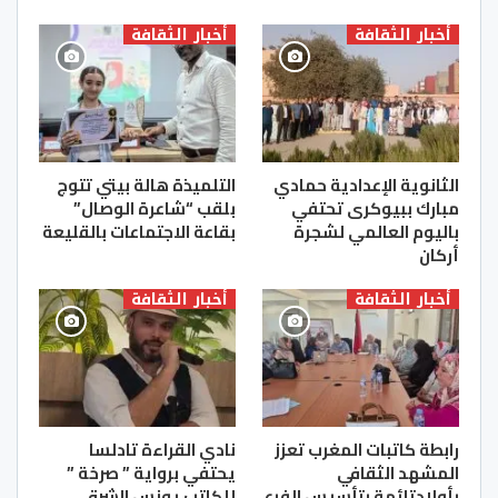
أخبار الثقافة
أخبار الثقافة
الثانوية الإعدادية حمادي
التلميذة هالة بيتي تتوج
مبارك ببيوكرى تحتفي
بلقب “شاعرة الوصال”
باليوم العالمي لشجرة
بقاعة الاجتماعات بالقليعة
أركان
أخبار الثقافة
أخبار الثقافة
رابطة كاتبات المغرب تعزز
نادي القراءة تادلسا
المشهد الثقافي
يحتفي برواية ” صرخة ”
بأولادتائمة بتأسيس الفرع
للكاتب يونس الشرقي .