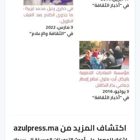
في "أخبار الثقافة"
في ذكرى رحيل محمد ابزيكا :
ما جدوى الكلام بعد الغياب
الطويل..
3 مارس، 2022
في "الثقافة والإعلام"
مؤسسة المبادرات التنموية
بانزكان أيت ملول تنظم إفطار
جماعي بدار التكافل
3 يوليو، 2016
في "أخبار الثقافة"
اكتشاف المزيد من azulpress.ma
اشترك للحصول على أحدث التدوينات المرسلة إلى بريدك