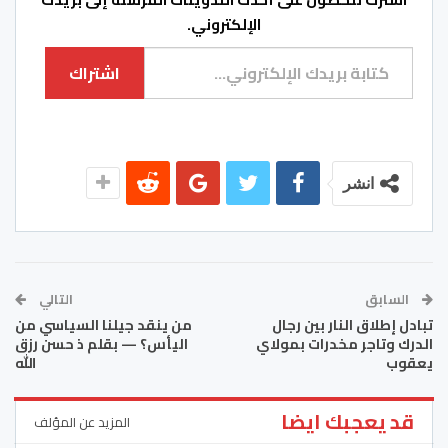
الإلكتروني.
كتابة بريدك الإلكتروني...
اشتراك
انشر
السابق
التالي
تبادل إطلاق النار بين رجال
من ينقد جيلنا السياسي من
الدرك وتاجر مخدرات بمولاي
اليأس؟ — بقلم ذ حسن رزق
يعقوب
الله
قد يعجبك ايضا
المزيد عن المؤلف