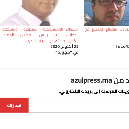
تعريب بتيفيناغ وتطبيع مع
النشطاء الفايسبوكيون يستهجنون ويستخفون
بتدخلات نائب رئيس المجلس الجماعي
لأكادير،المدافع عن اللوغو الجديد.
25 أكتوبر، 2020
في "جهوية"
azulpre
نات المرسلة إلى بريدك الإلكتروني.
اشتراك