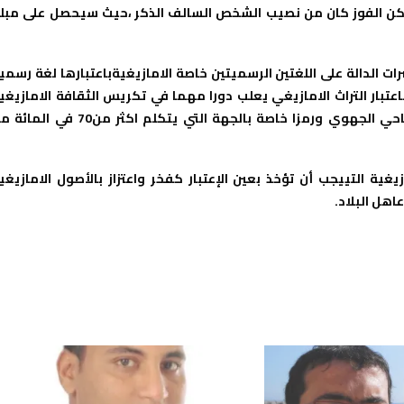
دة مناطق بالجهة لكن الفوز كان من نصيب الشخص السالف الذكر ،حيث سيحصل على مبل
ات الدالة على اللغتين الرسميتين خاصة الامازيغيةباعتبارها لغة رسمي
عتبار التراث الامازيغي يعلب دورا مهما في تكريس الثقافة الامازيغي
بالجهة وبعاصمتها أكادير ويشكل جزء مهما في المنتوج السياحي الجهوي ورمزا خاصة بالجهة التي يتكلم اكثر من70 ف
يغية التييجب أن تؤخذ بعين الإعتبار كفخر واعتزاز بالأصول الامازيغي
اهل البلاد.