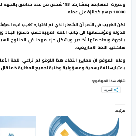
وتميزت المسابقة بمشاركة 193شخص من ع
10000 درهم كجائزة على عمله.
لكن الغريب في الأمر أن الشعار الذي تم اختياره تغيب فيه المؤشر
للدولة ومؤسساتها الى جانب اللغة العربيةحسب دستور البلاد وبا
ساكنتها اللغة الامازيغية.
وعلم الموقع ان معايير انتقاء هذا اللوغو لم تراعي اللغة الأماز
باعتبارها لغة رسمية ومسؤولية وطتية لجميع المغاربة كما قال ع
شارك هذا الموضوع:
المزيد
مرتبط