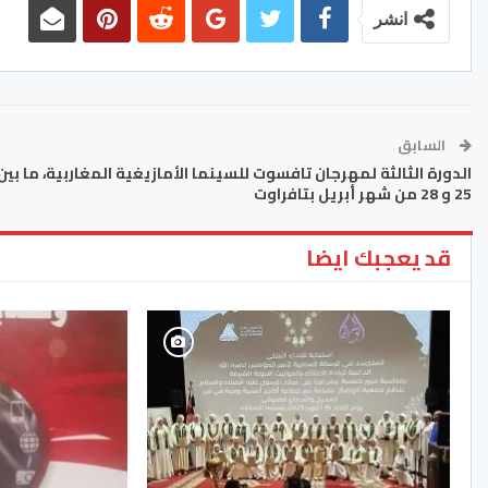
انشر
السابق
الدورة الثالثة لمهرجان تافسوت للسينما الأمازيغية المغاربية، ما بين
25 و 28 من شهر أبريل بتافراوت
قد يعجبك ايضا