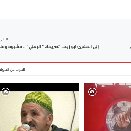
التال
المزيد عن المؤل