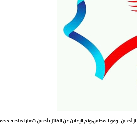
ز أحسن لوغو للمجلس،وتم الإعلان عن الفائز بأحسن شعار لصاحبه محم