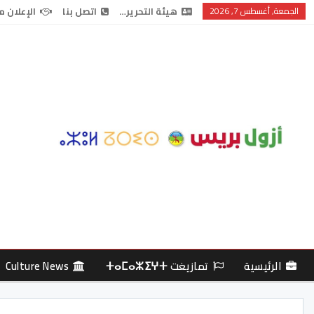
الجمعة, أغسطس 7, 2026
هيئة التحرير…
اتصل بنا
الإعلان م
الرئيسية
تمازيغت ⵜⴰⵎⴰⵣⵉⵖⵜ
Culture News