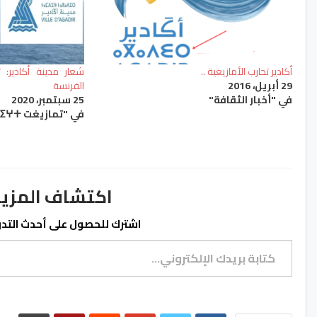
أكادير تحارب الأمازيغية ..
شعار مدينة أكادير: 
29 أبريل، 2016
الفرنسة
في "أخبار الثقافة"
25 سبتمبر، 2020
في "تمازيغت ⵜⴰⵎⴰⵣⵉⵖⵜ"
اكتشاف المزيد من ss.ma
اشترك للحصول على أحدث التدوي
كتابة بريدك الإلكتروني...