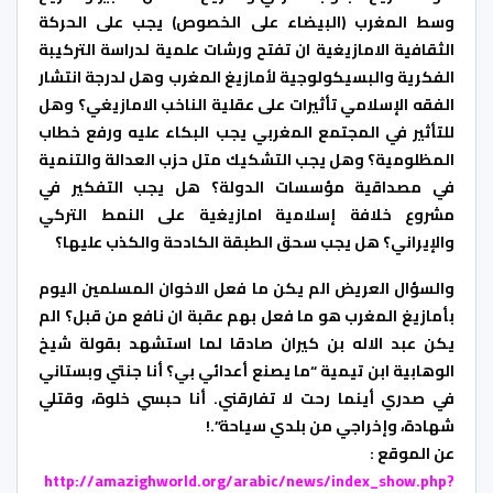
وسط المغرب (البيضاء على الخصوص) يجب على الحركة
الثقافية الامازيغية ان تفتح ورشات علمية لدراسة التركيبة
الفكرية والبسيكولوجية لأمازيغ المغرب وهل لدرجة انتشار
الفقه الإسلامي تأثيرات على عقلية الناخب الامازيغي؟ وهل
للتأثير في المجتمع المغربي يجب البكاء عليه ورفع خطاب
المظلومية؟ وهل يجب التشكيك متل حزب العدالة والتنمية
في مصداقية مؤسسات الدولة؟ هل يجب التفكير في
مشروع خلافة إسلامية امازيغية على النمط التركي
والإيراني؟ هل يجب سحق الطبقة الكادحة والكذب عليها؟
والسؤال العريض الم يكن ما فعل الاخوان المسلمين اليوم
بأمازيغ المغرب هو ما فعل بهم عقبة ان نافع من قبل؟ الم
يكن عبد الاله بن كيران صادقا لما استشهد بقولة شيخ
الوهابية ابن تيمية “ما يصنع أعدائي بي؟ أنا جنتي وبستاني
في صدري أينما رحت لا تفارقني. أنا حبسي خلوة، وقتلي
شهادة، وإخراجي من بلدي سياحة”.!
عن الموقع :
http://amazighworld.org/arabic/news/index_show.php?