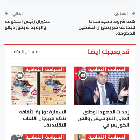
السابق
التالي
هذه شروط حميد شباط
بنكيران رئيس الحكومة
للتحالف مع بنكيران لتشكيل
والرميد شيفور ديالو
الحكومة.
قد يعجبك ايضا
المزيد عن المؤلف
السياسة الثقافية
السياسة الثقافية
إحداث المعهد الوطني
السمارة : وزارة الثقافة
العالي للموسيقى والفن
تنظم مهرجان الألعاب
الكوريغرافي
التقليدية..
السياسة الثقافية
السياسة الثقافية