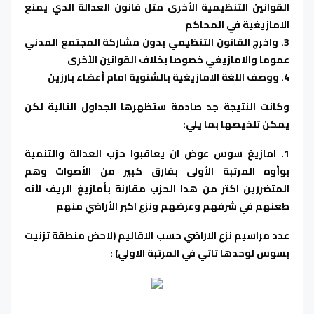
القوانين التنظيمية الأخرى متل قانون العدالة الدي يمنع
الامازيغية في المحاكم
3. واخرج القانون التنظيمي بدون مشاركة المجتمع المدني
عموما والامازيغي خصوصا بخلاف القوانين الأخرى
4. ووصف اللغة الامازيغية بالشنوية امام أعضاء بارزين
وكانت النتيجة جد صادمة ستظهرها الجداول التالية لكن
يمكن تلخيصها بما يلي:
1. امازيغ سوس عوض ان يعاقبوا حزب العدالة والتنمية
بوأوه المرتبة الأولى بفارق كبير من الأصوات وهم
المتضررين اكتر من هدا الحزب مقارنة بأمازيغ الريف لأنه
طعنهم في شرفهم وعرضهم ونزع اكبر الأراضي منهم
عدد مراسيم نزع الاراضي حسب الاقاليم (لاحض منطقة تزنيت
بسوس لوحدها تاتي في المرتبة الاولي) :