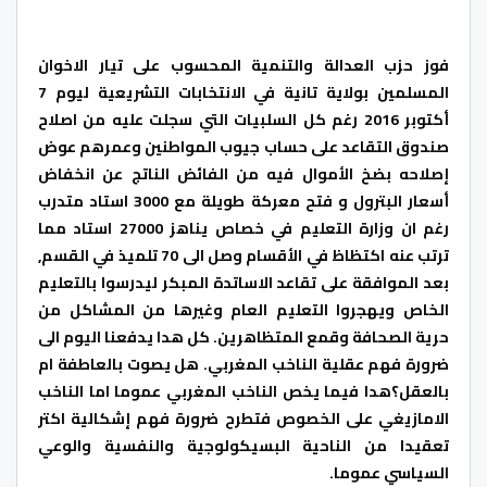
فوز حزب العدالة والتنمية المحسوب على تيار الاخوان
المسلمين بولاية تانية في الانتخابات التشريعية ليوم 7
أكتوبر 2016 رغم كل السلبيات التي سجلت عليه من اصلاح
صندوق التقاعد على حساب جيوب المواطنين وعمرهم عوض
إصلاحه بضخ الأموال فيه من الفائض الناتج عن انخفاض
أسعار البترول و فتح معركة طويلة مع 3000 استاد متدرب
رغم ان وزارة التعليم في خصاص يناهز 27000 استاد مما
ترتب عنه اكتظاظ في الأقسام وصل الى 70 تلميذ في القسم,
بعد الموافقة على تقاعد الاساتدة المبكر ليدرسوا بالتعليم
الخاص ويهجروا التعليم العام وغيرها من المشاكل من
حرية الصحافة وقمع المتظاهرين. كل هدا يدفعنا اليوم الى
ضرورة فهم عقلية الناخب المغربي. هل يصوت بالعاطفة ام
بالعقل؟
هدا فيما يخص الناخب المغربي عموما اما الناخب
الامازيغي على الخصوص فتطرح ضرورة فهم إشكالية اكتر
تعقيدا من الناحية البسيكولوجية والنفسية والوعي
السياسي عموما.