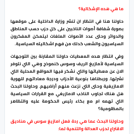
ما هي هده الإشكالية؟
حاولنا هنا في انتظار ان تنشر وزارة الداخلية على موقعها
بصورة شفافة أصوات الناخبين على كل حزب حسب المناطق
والدوائر وحتى عدد الأصوات الملغات ليتمكن المفكرون
السياسيون والشعب كدلك من فهم اشكاليته السياسية.
وفي انتظار هده المعطيات حاولنا المقارنة بين التوجهات
السياسية لأمازيغ الريف وسوس كنموذج وهي التي نتوفر
الان عن معطياتها والتي نشكر فيها المواقع المحلية التي
نشرتها. وربطناها بنوعية الأحزاب ودرجة معاداتهم للهوية
الامازيغية وحتى التي نزعت منهم أراضيهم. وحاولنا البحث
هل هناك تجاوب الناخب الامازيغي مع القرارات السياسية
التي تهمه ام مع بكاء رئيس الحكومة عليه والتظاهر
بالمظلومية؟
وحاولنا البحث عما هي ردة فعل امازيغ سوس في صناديق
الاقتراع لحزب العدالة والتنمية لما: