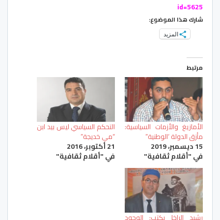
id=5625
شارك هذا الموضوع:
المزيد
مرتبط
الأمازيغ والأزمات السياسية:
التحكم السياسي ليس بيد ابن
مأزق الدولة ‘الوطنية”
“مي خديجة”
15 ديسمبر، 2019
21 أكتوبر، 2016
في "أقلام ثقافية"
في "أقلام ثقافية"
رشيد الراخا يكتب: الوجود