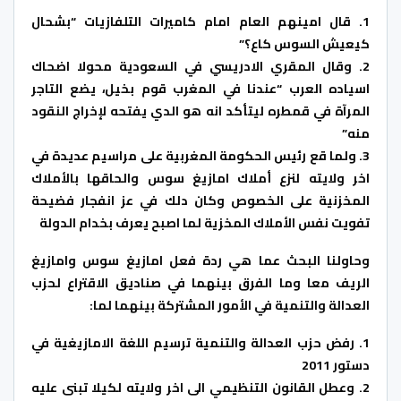
1. قال امينهم العام امام كاميرات التلفازيات “بشحال
كيعيش السوس كاع؟”
2. وقال المقري الادريسي في السعودية محولا اضحاك
اسياده العرب “عندنا في المغرب قوم بخيل، يضع التاجر
المرآة في قمطره ليتأكد انه هو الدي يفتحه لإخراج النقود
منه”
3. ولما قع رئيس الحكومة المغربية على مراسيم عديدة في
اخر ولايته لنزع أملاك امازيغ سوس والحاقها بالأملاك
المخزنية على الخصوص وكان دلك في عز انفجار فضيحة
تفويت نفس الأملاك المخزية لما اصبح يعرف بخدام الدولة
وحاولنا البحث عما هي ردة فعل امازيغ سوس وامازيغ
الريف معا وما الفرق بينهما في صناديق الاقتراع لحزب
العدالة والتنمية في الأمور المشتركة بينهما لما:
1. رفض حزب العدالة والتنمية ترسيم اللغة الامازيغية في
دستور 2011
2. وعطل القانون التنظيمي الى اخر ولايته لكيلا تبنى عليه