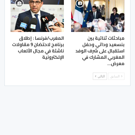
مباحثات ثنائية بين
المغرب/فرنسا : إطلاق
بنسعيد وداتي وحفل
برنامج لاحتضان 9 مقاولات
استقبال على شرف الوفد
ناشئة في مجال الألعاب
المغربي المشارك في
الإلكترونية
معرض…
السابق
التالي