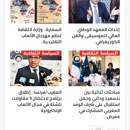
إحداث المعهد الوطني
السمارة : وزارة الثقافة
العالي للموسيقى والفن
تنظم مهرجان الألعاب
الكوريغرافي
التقليدية..
السياسة الثقافية
السياسة الثقافية
مباحثات ثنائية بين
المغرب/فرنسا : إطلاق
بنسعيد وداتي وحفل
برنامج لاحتضان 9 مقاولات
استقبال على شرف الوفد
ناشئة في مجال الألعاب
المغربي المشارك في
الإلكترونية
معرض…
السابق
التالي