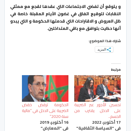
و يتوقع أن تفضي الاجتماعات التي عقدها لقجع مع ممثلي
النقابات لتوقيع اتفاق في غضون الأيام المقبلة خاصة في
ظل العروض و الاقتراحات التي قدمتها الحكومة و التي يبدو
أنها حظيت بتوافق مع باقي المتداخلين.
شارك هذا الموضوع:
المزيد
مرتبط
تحسين الأجور عبر الضريبة
الحكومة ترفض خفض
على الدخل يقترب من
الضريبة على الدخل في “مالية
الحسم..
سنة 2020”
17 أكتوبر، 2022
16 أكتوبر، 2019
في "السياسة الثقافية"
في "المعارض"