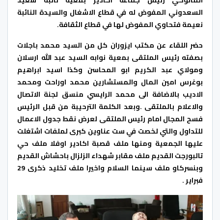
المالوكي رئيس جماعة اكادير بمعية نائبه سعيد
السعدوني المفوض له في قطاع الاشغال والسيدة النائبة
نعيمة فتحاوي المفوض لها في قطاع الثقافة.
حضر اللقاء عن مكتب ايزوران كل من السيد محمد باجلات
بصفته رئيس الملتقى بمعية نوابه السيد عبد الله ارسلان
ومولاي عبد الكريم ابو المحاسن وكذا اسيد ابراهيم
بوغرس امين المال والمستشارين محمد اوراحت ومحمد
الاديب بالاضافة الى محمد الرايسي منسق لجنة الاتصال
والاعلام بالملتقى .وبعد الكلمة الترحيبة من قبل الرئيس
فسح المجال امام رئيس الملتقى لعرض نقط جدول الاعمال
للتداول والتي لخصت في ست عناوين كبرى لملفات اشتغلت
عليها الجمعية ومنها ملف قصبة اكادير اوفلا ملف حي
تالبورجت القديم ملف مقابر شهداء الزلزال باحشاش القديم
وبنسركاو ملف سينما السلام واخيرا ملف تخليد ذكرى 29
فبراير .