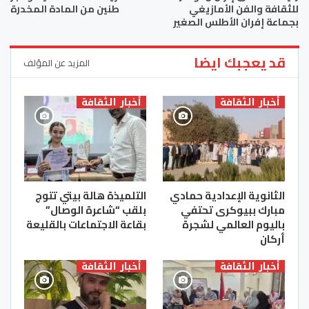
للثقافة والفن الأمازيغي
طنين من المادة المخدرة
بجماعة إفران الأطلس الصغير
قد يعجبك ايضا
المزيد عن المؤلف
أخبار الثقافة
أخبار الثقافة
الثانوية الإعدادية حمادي
التلميذة هالة بيتي تتوج
مبارك ببيوكرى تحتفي
بلقب “شاعرة الوصال”
باليوم العالمي لشجرة
بقاعة الاجتماعات بالقليعة
أركان
أخبار الثقافة
أخبار الثقافة