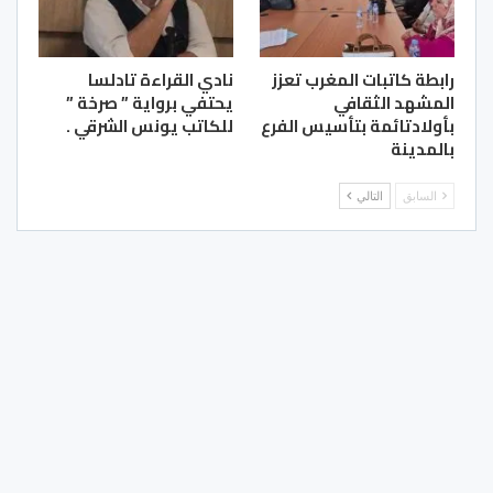
رابطة كاتبات المغرب تعزز
نادي القراءة تادلسا
المشهد الثقافي
يحتفي برواية ” صرخة ”
بأولادتائمة بتأسيس الفرع
للكاتب يونس الشرقي .
بالمدينة
السابق
التالي