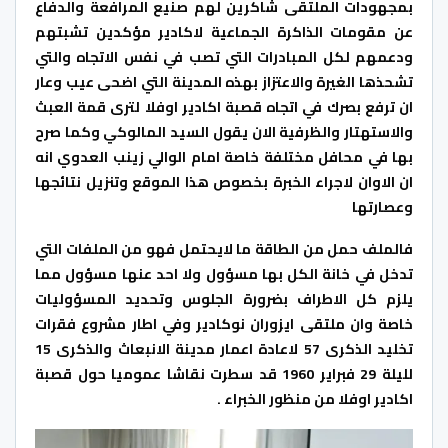
بمجهودات الملتقى شاكرين لهم صنيع المرافعة والدفاع
عن مقومات الذاكرة الجماعية لاكادير مؤكدين تشبتهم
ودعمهم لكل المبادرات التي تصب في نفس الاتجاه والتي
تشحذها الغيرة والاعتزاز بهذه المدينة التي اضحى عيب وعار
ان ترفع بصرك في اتجاه قصبة اكادير اوفلا لترى قمة العبث
والاستهتار والظرفية الان يقول السيد المالوكي وكما صرح
بها في محافل مختلفة خاصة امام الوالي زينب العدوي انه
ان الاوان لاجراء الخبرة بخصوص هذا الموقع وتنزيل نتائجها
وعصارتها
فالملف حمل من الطاقة ما لايحتمل فهو من الملفات التي
تدخل في خانة الكل بها مسؤول ولا احد عنها مسؤول مما
يلزم كل الاطراف بضرورة الجلوس وتحديد المسؤوليات
خاصة وان ملتقى ايزوران نوكادير وفي اطار مشروع فقرات
تخليد الذكرى 57 لاعادة اعمار مدينة الانبعاث والذكرى 15
لليلة 29 فبراير 1960 قد سطرت نقاشا عموميا حول قصبة
اكادير اوفلا من منظور الخبراء .