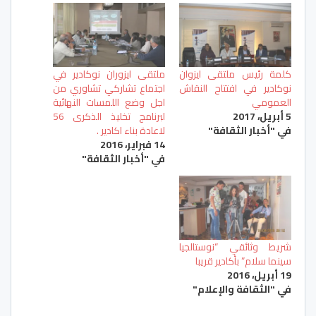
كلمة رئيس ملتقى ايزوان
ملتقى ايزوران نوكادير في
نوكادير في افتتاح النقاش
اجتماع تشاركي تشاوري من
العمومي
اجل وضع اللمسات النهائية
5 أبريل، 2017
لبرنامج تخليذ الذكرى 56
في "أخبار الثقافة"
لاعادة بناء اكادير .
14 فبراير، 2016
في "أخبار الثقافة"
شريط وثائقي “نوستالجيا
سينما سلام” بأكادير قريبا
19 أبريل، 2016
في "الثقافة والإعلام"