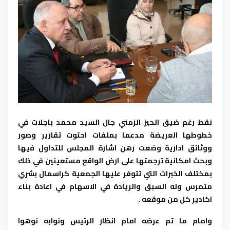
نقط رغم ضيق الحيز الزمني جال السيد محمد باجلات في
خطوطها العريضة مدعما بملفات احتوت تقارير وصور
ووثائق ادارية وضعت رهن اشارة المجلس للتداول فيها
وبحث امكانية ترجمتها على ارض الواقع مستعينين في ذلك
بمختلف الخبرات التي تتوفر عليها الجمعية كراسمال بشري
متمرس وله السبق والريادة في الاسهام في اعادة بناء
اكادير كل من موقعه .
وامام ما تم عرضه امام انظار الرئيس ونوابه نوهوا