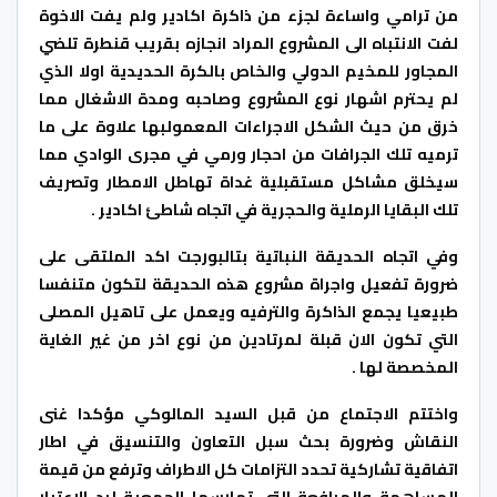
من ترامي واساءة لجزء من ذاكرة اكادير ولم يفت الاخوة
لفت الانتباه الى المشروع المراد انجازه بقريب قنطرة تلضي
المجاور للمخيم الدولي والخاص بالكرة الحديدية اولا الذي
لم يحترم اشهار نوع المشروع وصاحبه ومدة الاشغال مما
خرق من حيث الشكل الاجراءات المعمولبها علاوة على ما
ترميه تلك الجرافات من احجار ورمي في مجرى الوادي مما
سيخلق مشاكل مستقبلية غداة تهاطل الامطار وتصريف
تلك البقايا الرملية والحجرية في اتجاه شاطئ اكادير .
وفي اتجاه الحديقة النباتية بتالبورجت اكد الملتقى على
ضرورة تفعيل واجراة مشروع هذه الحديقة لتكون متنفسا
طبيعيا يجمع الذاكرة والترفيه ويعمل على تاهيل المصلى
التي تكون الان قبلة لمرتادين من نوع اخر من غير الغاية
المخصصة لها .
واختتم الاجتماع من قبل السيد المالوكي مؤكدا غنى
النقاش وضرورة بحث سبل التعاون والتنسيق في اطار
اتفاقية تشاركية تحدد التزامات كل الاطراف وترفع من قيمة
المساهمة والمرافعة التي تمارسها الجمعية لرد الاعتبار