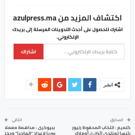
اكتشاف المزيد من azulpress.ma
اشترك للحصول على أحدث التدوينات المرسلة إلى بريدك
الإلكتروني.
كتابة بريدك الإلكتروني...
اشتراك
انشر
السابق
التالي
كلميم : انتخاب المحفوظ رنيور
ببيوكرى : مداهمة معملا
رئيسا لمنتدى إثران ن أومارك
سريا لاعداد “الماحيا”‎ وحجز