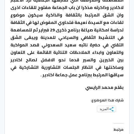
لاكادير وذاكرته مذكرا ان باب الجماعة مفتوح للقاءات اخرى
وان الشق المرتبط بالثقافة والذاكرة سيكون موضوع
لقاءات مع السيدة نعيمة فتحاوي المفوض لها في الثقافة
لدراسة امكانية صياغة برنامج ذكرى 29 فبراير ثم للمساهمة
في التنشيط الثقافي والسياحي للمدينة ويبقى الشق
التقني في حضرة نائبه سعيد السعدوني قصد المواكبة
والتعاون وابداء الملاحظات التنائية القائمة على التعاون
بين الخيرين والسير قدما نحو الافضل لصالح اكادير
وساكنتها في انتظار الجلسات التشاورية التشاركية في
سياقها المرتبط ببرنامج عمل جماعة اكادير .
بقلم محمد الرايسي
شارك هذا الموضوع:
المزيد
مرتبط