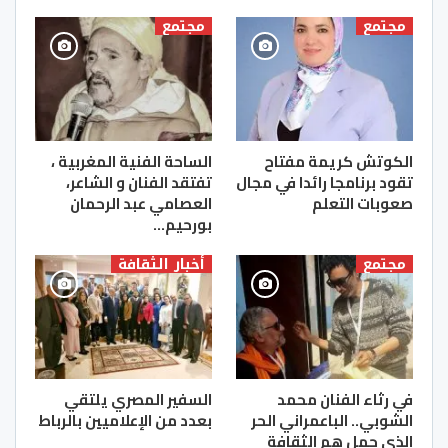
مجتمع
مجتمع
الكوتش كريمة مفتاح
الساحة الفنية المغربية ،
تقود برنامجا رائدا في مجال
تفتقد الفنان و الشاعر،
صعوبات التعلم
العصامي عبد الرحمان
بورحيم…
مجتمع
أخبار الثقافة
في رثاء الفنان محمد
السفير المصري يلتقي
الشوبي.. الباعمراني الحر
بعدد من الإعلاميين بالرباط
الذي حمل هم الثقافة