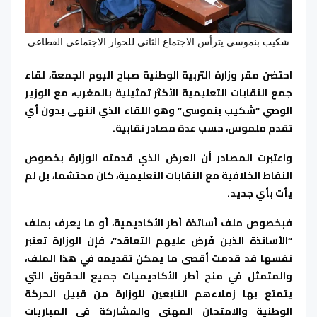
شكيب بنموسى يترأس الاجتماع الثاني للحوار الاجتماعي القطاعي
احتضن مقر وزارة التربية الوطنية صباح اليوم الجمعة، لقاء
جمع النقابات التعليمية الأكثر تمثيلية بالمغرب، مع الوزير
الوصي “شكيب بنموسى” وهو اللقاء الذي انتهى بدون أي
تقدم ملموس، حسب عدة مصادر نقابية.
واعتبرت المصادر أن العرض الذي قدمته الوزارة بخصوص
النقاط الخلافية مع النقابات التعليمية، كان محتشما، بل لم
يأت بأي جديد.
فبخصوص ملف أساتذة أطر الأكاديمية، أو ما يعرف بملف
“الأساتذة الذين فُرض عليهم التعاقد”، فإن الوزارة تعتبر
نفسها قد قدمت أقصى ما يمكن تقديمه في هذا الملف،
والمتمثل في منح أطر الأكاديميات جميع الحقوق التي
يتمتع بها زملاءهم التابعين للوزارة من قبيل الحركة
الوطنية والامتحان المهني والمشاركة في المباريات