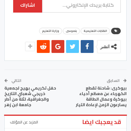
اشتراك
النقابات التعليمية
بنموسى
وزارة التعليم
انشر
السابق
التالي
بيوكرى: شاحنة تقطع
حفل تكريمي بهيج لجمعية
الكهرباء عن معظم أحياء
خريجي شعبتي التاريخ
بيوكرة وعمال الطاقة
والجغرافية، لثلة من أطر
يسارعون الزمن لإعادة التيار
جامعة ابن زهر
قد يعجبك ايضا
المزيد عن المؤلف