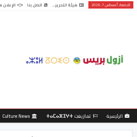
الجمعة, أغسطس 7, 2026
هيئة التحرير…
اتصل بنا
الإعلان م
الرئيسية
تمازيغت ⵜⴰⵎⴰⵣⵉⵖⵜ
Culture News