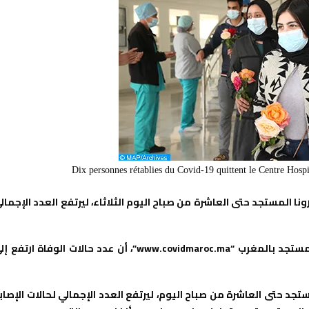
Dix personnes rétablies du Covid-19 quittent le Centre Hospi
ء جديدة بفيروس كورونا المستجد حتى العاشرة من صباح اليوم الثلاثاء، ليرتفع العدد الإجمال
وأضافت الوزارة، على بوابتها الرسمية الخاصة بفيروس كورونا المستجد بالمغرب “www.covidmaroc.ma”، أن عدد حالات الوفاة ارتف
ونا المستجد حتى العاشرة من صباح اليوم، ليرتفع العدد الإجمالي لحالات الإصاب