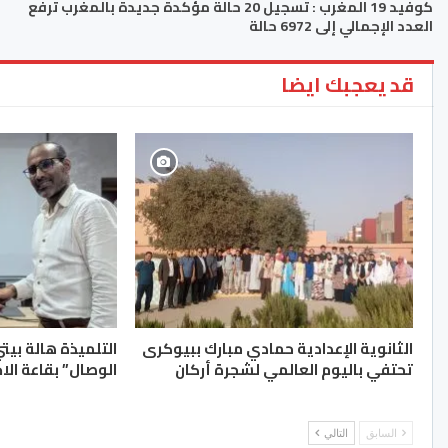
كوفيد 19 المغرب : تسجيل 20 حالة مؤكدة جديدة بالمغرب ترفع
العدد الإجمالي إلى 6972 حالة
قد يعجبك ايضا
الثانوية الإعدادية حمادي مبارك ببيوكرى
التلميذة هالة بيت
تحتفي باليوم العالمي لشجرة أركان
الوصال” بقاعة الا
السابق
التالي