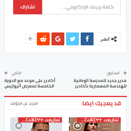
اشتراك
انشر
السابق
التالي
مدير جديد للمدرسة الوطنية
أكادير على موعد مع الدورة
للهندسة المعمارية بأكادير
الخامسة لمعرض أليوتيس
قد يعجبك ايضا
المزيد عن المؤلف
تمازيغت ⵜⴰⵎⴰⵣⵉⵖⵜ
تمازيغت ⵜⴰⵎⴰⵣⵉⵖⵜ