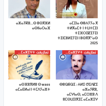
ⴰⵣⴰⵢⴽⵓ…ⵙ ⵓⵙⴳⵣⵍ
ⴰⵎⵉⵏⴰ ⴱⵓⵄⵢⵢⴰ ⴳ
ⴰⵙⵏⵏⴰⵔⴰⴼ
ⵜⵍⴳⴰⵎⵜ ⵏ ⵜⵡⵜⵎⵉⵏ
ⵜⵉⴼⵔⵉⵇⵉⵢⵉⵏ
ⵜⵉⵏⵎⵓⵍⵉⵢⵉⵏ ⵏ ⵓⵙⴳⴳⵯⴰⵙ
2025
تمازيغت ⵜⴰⵎⴰⵣⵉⵖⵜ
تمازيغت ⵜⴰⵎⴰⵣⵉⵖⵜ
ⴰⵙⴼⵓⴳⵍⵓ ⵙ wass
ⴱⵓⵕⵟⵕⵉ : ⵄⵍⵉ ⵚⵉⴷⵇⵉ
ⴰⵎⴰⴹⵍⴰⵏ ⵏ ⵜⵎⴷⵢⴰⵣⵜ
ⴰⵣⴰⵢⴽⵓ,
ⴰⵎⵖⵏⴰⵙ, ⴰⵎⵔⵣⵓ ⴷ
ⵓⵎⵙⵡⵉⵏⴳⵉⵎ ⴰⵎⴰⵣⵉⵖ