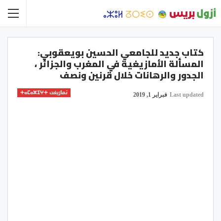
كتاب جديد للجامعي الحسين بويعقوبي:
المسألة الأمازيغية في المغرب والجزائر ،
الجدور والرهانات خلال قرنين ونصف
تمازيغت ⵜⴰⵎⴰⵣⵉⵖⵜ
Last updated
فبراير 1, 2019