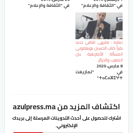
في "الثقافة والإعلام"
في "الثقافة والإعلام"
تمارة : مقهى ثقافي جديد
يقرأ كتاب الحسين بويعقوبي
المسألة الأمازيغية بين
المغرب والحزائر
8 مارس، 2020
في "تمازيغت
ⵜⴰⵎⴰⵣⵉⵖⵜ"
اكتشاف المزيد من azulpress.ma
اشترك للحصول على أحدث التدوينات المرسلة إلى بريدك
الإلكتروني.
كتابة بريدك الإلكتروني...