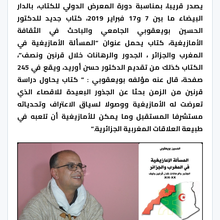
يصدر قريبا، بمناسبة دورة المعرض الدولي للكتاب، بالدار
البيضاء ما بين 7 و17 فبراير 2019، كتاب جديد للدكتور
الحسين بويعقوبي الجامعي والباحث في الثقافة
الأمازيغية، كتاب يحمل عنوان “المسألة الأمازيغية في
المغرب والجزائر ، الجدور والرهانات خلال قرنين ونصف”،
الكتاب كذلك من تقديم الدكتور حسن أوريد، ويقع في 245
صفحة، قال عنه مؤلفه بويعقوبي : ”
كتاب يحاول دراسة
قرنين من الزمن بحثا عن الجذور البعيدة للاقصاء الذي
تعرضت له الأمازيغية ووصولا لسياق الاعتراف وتحدياته
مستشرفا المستقبل وما يمكن للأمازيغية أن تلعبه في
طبيعة العلاقات المغربية الجزائرية.”