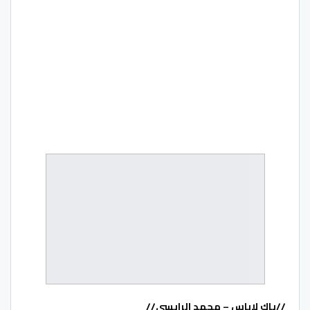
//ياك لاباس – محمد الرايسي//