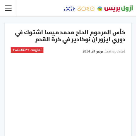
كأس المرحوم الحاج محمد ميسا اشتوك في
دوري ايزوران نوكادير في كرة القدم
تمازيغت ⵜⴰⵎⴰⵣⵉⵖⵜ
Last updated
يونيو 24, 2014