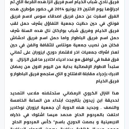
فريق نادي شباب الخيام اسم فريق انزا.هده القرعة التي تم
اجراؤها يوم الاثنين 23 يونيو 2014 في حضور مؤطري هده
الفرق اسفرت عن حمل فريق اصدقاء سوس لاسم فريق
فونتي في حين حظيت جمعية التفاؤل بشرف حمل لقب
فريق الخيام وفريق شباب بواركان نال هده السنة شرف
حمل اسم فريق الباطوار واما حمل اسم فريق احشاش
فكان من نصيب جمعية مونتاس للثقافة والفن في حين
تعذر اشراك جمعيات اخر لاقتصار دوري ايزوران على ثماني
فرق فقط في توافق مع عدد احياء اكادير ما قبل الزلزال. و
ستبدأ الاطوار الإقصائية بداية من اليوم الاول من رمضان
الابرك بإجراء مقابلة الافتتاح و التي ستجمع فريق الباطوار و
فريق الخيام
هذا النزال الكروي الرمضاني ستحتضنه ملاعب التمديد
لحديقة ابن زيدون بتالبرجت ابتداء من الساعة الخامسة
والنصف . وجديد هذه الدورة أن جمعية ايزوران نوكادير
احتفت بالمرحوم الحاج محمد ميسا اشتوك في ذكراه
الاربعينية و بصمت الدوري باسم” كأس المرحوم الحاج