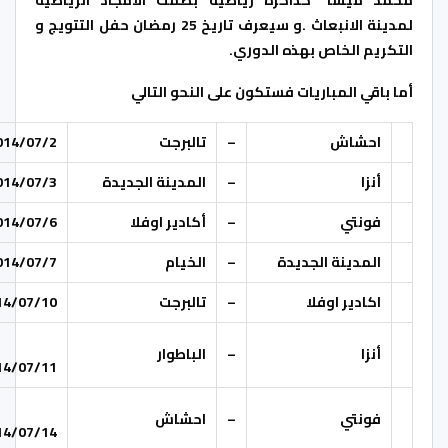
محمد ميسا” كذاكرة رياضية بصمت الامجاد الرياضية
لمدينة الانبعاث .و سيعرف تاريخ 25 رمضان حفل التتويج و
التكريم الخاص بهذه الدوري.
أما باقي المباريات فستكون على النحو التالي
احشاش
–
تالبرجت
014/07/2
أنزا
–
المدينة الجديدة
014/07/3
فونتي
–
أكادير اوفلا
014/07/6
المدينة الجديدة
–
الخيام
014/07/7
اكادير اوفلا
–
تالبرجت
14/07/10
أنزا
–
الباطوار
14/07/11
فونتي
–
احشاش
14/07/14