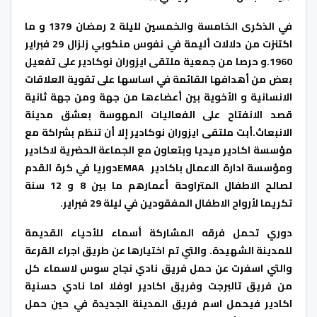
في الذكرى الخامسة والخمسين لليلة 2 رمضان 1379 و ما
اكتنزت من دلالات أليمة في نفوس منكوبي زلزال 29 فبراير
1960.و حرصا من جمعية ملتقى ايزوران نوكادير على تفعيل
بعض من أهدافها القائمة في اساسها على تقوية العلاقات
الانسانية و الأخوية بين أعضاءها من جهة ومن جهة ثانية
قصد الانفتاح على الفعاليات المهوسة بعشق مدينة
الانبعاث.أبت ملتقى ايزوران نوكادير إلا أن تنظم بشراكة مع
مؤسسة اكادير ميديا وبتعاون مع الجماعة الحضرية لاكادير
ومؤسسة ادارة الاعمال باكادير EMAAدوريا في كرة القدم
لصالح الاطفال المتراوحة أعمارهم ما بين 8 و 12 سنة
تكريما لأرواح الاطفال المفقودين في ليلة 29 فبراير.
دوري تحمل فرقه المشاركة أسماء للأحياء القديمة
للمدينة الشهيدة. والتي تم اختيارها عن طريق اجراء القرعة
والتي اسفرت عن حمل فريق نادي نجاح سوس لاسماء كل
من فريق تالبرجت وفريق اكادير اوفلا اما نادي حسنية
اكادير فيحمل اسم فريق المدينة الجديدة في حين حمل