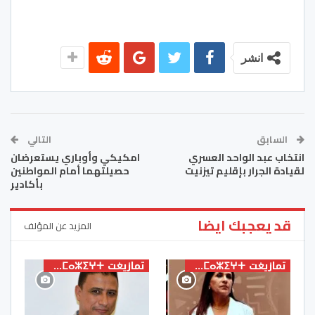
انشر
السابق
التالي
انتخاب عبد الواحد العسري
امكيكي وأوباري يستعرضان
لقيادة الجرار بإقليم تيزنيت
حصيلتهما أمام المواطنين
بأكادير
قد يعجبك ايضا
المزيد عن المؤلف
تمازيغت ⵜⴰⵎⴰⵣⵉⵖⵜ
تمازيغت ⵜⴰⵎⴰⵣⵉⵖⵜ