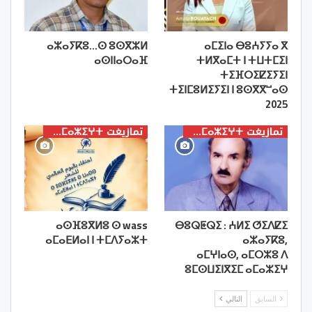
ⴰⵣⴰⵢⴽⵓ…ⵙ ⵓⵙⴳⵣⵍ
ⴰⵎⵉⵏⴰ ⴱⵓⵄⵢⵢⴰ ⴳ
ⴰⵙⵏⵏⴰⵔⴰⴼ
ⵜⵍⴳⴰⵎⵜ ⵏ ⵜⵡⵜⵎⵉⵏ
ⵜⵉⴼⵔⵉⵇⵉⵢⵉⵏ
ⵜⵉⵏⵎⵓⵍⵉⵢⵉⵏ ⵏ ⵓⵙⴳⴳⵯⴰⵙ
2025
تمازيغت ⵜⴰⵎⴰⵣⵉⵖⵜ
تمازيغت ⵜⴰⵎⴰⵣⵉⵖⵜ
ⴰⵙⴼⵓⴳⵍⵓ ⵙ wass
ⴱⵓⵕⵟⵕⵉ : ⵄⵍⵉ ⵚⵉⴷⵇⵉ
ⴰⵎⴰⴹⵍⴰⵏ ⵏ ⵜⵎⴷⵢⴰⵣⵜ
ⴰⵣⴰⵢⴽⵓ,
ⴰⵎⵖⵏⴰⵙ, ⴰⵎⵔⵣⵓ ⴷ
ⵓⵎⵙⵡⵉⵏⴳⵉⵎ ⴰⵎⴰⵣⵉⵖ
السابق
التالي