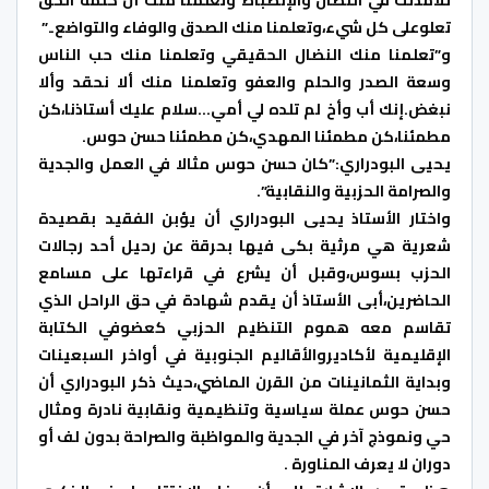
تعلوعلى كل شيء،وتعلمنا منك الصدق والوفاء والتواضع..”
و”تعلمنا منك النضال الحقيقي وتعلمنا منك حب الناس
وسعة الصدر والحلم والعفو وتعلمنا منك ألا نحقد وألا
نبغض.إنك أب وأخ لم تلده لي أمي…سلام عليك أستاذنا،كن
مطمئنا،كن مطمئنا المهدي،كن مطمئنا حسن حوس.
يحيى البودراري:”كان حسن حوس مثالا في العمل والجدية
والصرامة الحزبية والنقابية”.
واختار الأستاذ يحيى البودراري أن يؤبن الفقيد بقصيدة
شعرية هي مرثية بكى فيها بحرقة عن رحيل أحد رجالات
الحزب بسوس،وقبل أن يشرع في قراءتها على مسامع
الحاضرين،أبى الأستاذ أن يقدم شهادة في حق الراحل الذي
تقاسم معه هموم التنظيم الحزبي كعضوفي الكتابة
الإقليمية لأكاديروالأقاليم الجنوبية في أواخر السبعينات
وبداية الثمانينات من القرن الماضي،حيث ذكر البودراري أن
حسن حوس عملة سياسية وتنظيمية ونقابية نادرة ومثال
حي ونموذج آخر في الجدية والمواظبة والصراحة بدون لف أو
دوران لا يعرف المناورة .