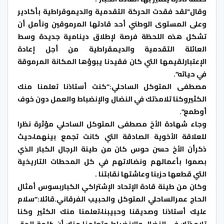
وقال”لقد فقدت الحركة التقدمية والديموقراطية بأكادير
وعلى المستوى الوطني أحد قادتها المرموقين ونأمل أن
تشكل هذه اللحظة فرصة لإطلاق دينامية جديدة وسط
العائلة التقدمية والديمقراطية من أجل إعادة
الإعتبارلقيمها التي كان فقيدنا يبوؤها المكانة المرموقة
في حياته”.
مصطفى المتوكل الساحلي:”كنت أستاذنا تعلمنا منك
الكثيروكنا تلامذتك في النضال والإنضباط والعمل دون خوف
أوطمع”.
وجاء شهادة الأخ مصطفى المتوكل الساحلي مؤثرة نظرا
للعلاقة الأخوية الصادقة التي كانت تجمع بينهما،حيث
ذكرأن الأخ حسن حوس كان من طينة الرجال الكبار الذي
بصموا بأعمالهم ونضالاتهم في كل المحطات التاريخية
التي قطعها حزبنا وعاشتها نقابتنا .
وكان من طينة قادة الإتحاد الإشتراكي الكباربسوس أمثال
الحاج عمرالساحلي المتوكل والحبيب الفرقاني.قائلا:”سلام
عليك أستاذنا وصديقنا وحبيبنا،تعلمنا منك الكثير وكنا
تلامذتك في النضال والإنضباط وتعلمنا منك أن كلمة الحق