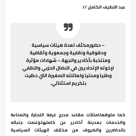
عبد اللطيف الكامل //
– حضورمكثف لعدة هيئات سياسية
وحقوقية ونقابية وجمعوية وثقافية
ومنتخبة بأكَادير والجهة.
– شهادات مؤثرة
لإخوته الإتحاديين في النضال الحزبي والنقابي
وطنيا ومحليا ولعائلته الصغيرة التي حظيت
بتكريم استثنائي.
كما متوقعا،امتلأت مقاعد مدرج غرفة التجارة والصناعة
والخدمات بمدينة أكادير عن كاملها،وغصت جنباته
بالحاضرين والضيوف من مختلف الهيئات السياسية