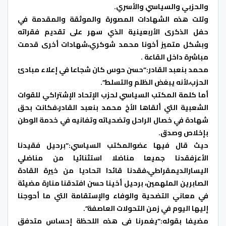
والحزبي والسياسي والأسري.
وتلت هذه الشهادات المصورة والموثقة والمقدمة في
حفل الذكرى الأربعينية الذي سهر على تقديم فقراته
وبشكل متميز أخونا محمد شوكري،شهادات أخرى قدمت
مباشرة داخل القاعة .
محمد بنعبد القادر:”حسن حوس كان شجاعا في إعلاء مبادئ
الحزب،لأنه يبغض الظلم والتسلط”.
أما كلمة المكتب السياسي لحزب الإتحاد الإشتراكي للقوات
الشعبية التي ألقاها الأخ محمد بنعبد القادر،فكانت بحق
شهادة في خصال الراحل وتضحياته وتفانيه في خدمة الوطن
بإخلاص وصدق.
حيث قال فيها عضوالمكتب السياسي:”برحيل فقيدنا
الأعزفقدنا جميعا مناضلا استثنائيا من مناضلي
اليسارالديمقراطي،فقدنا قائدا اتحاديا من خيرة القادة
الصابرين الملهمين، برحيل أخينا حسن افتدقنا منارة مضيئة
في معاني التضحية والوفاء والإستقامة التي ما أحوجنا
إليها اليوم في زمن التحولات العاصفة”.
مضيفا بقوله:”يغمرنا في هذه اللحظة إحساس متدفق