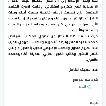
هذا وتجدر الإشارة إلى أن حفل الإختتام لهذه الذكرى
الأربعينية تميز بتكريم استثنائي وخاصة لأسرة الفقيد
الصغيرة التي تسلمت زوجته فاطمة بمعية أبناء وبنات
الراحل تذكارا هو عربون وفاء وعرفان وتقدير لكل ما قدمه
الأخ حسن حوس في كل مساره وحياته للحزب والنقابة
والمهنة والأسرة.
حيث تسلمت هذا التذكار من عضوي المكتب السياسي
محمد بنعبد القادر ونزهة أبا كريم والكاتب الجهوي للحزب
عبد الكريم مادون والكاتب الإقليمي للحزب بأكادير إداوتنان
خنفر البشير وكاتب الفرع الحزبي بمدينة أكاديرمحمد
طاسين.
عبد اللطيف الكامل
شارك هذا الموضوع:
المزيد
مرتبط