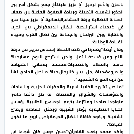
بالحزن والألم لرحيل أخ عزيز علينا،أخ جمع بشكل آسر بين
الجذورالشعبية الأصيلة وريادة الصفوة الفاعلة،بين صفات
الصلابة النضالية ورقة المشاعرالإنسانية،أخ عزيز علينا مزج
في كيمياء استراتيجية النضال الديمقراطي بين الحزب
والنقابة وبين البرلمان والجماعة بين نضال القرب ومهام
القيادة الوطنية”.
وقال أيضا:”يغمرنا في هذه اللحظة إحساس مزيج من حرقة
الألم ومن فسحة الأمل ،ونحن نسترجع اليوم مسارحياة
حافلة بالعطاء والتضحيات،مفعمة بمعاني الشهامة
والمروءة،حياة رجل ليس كالرجال،حياة مناضل اتحادي نشأ
من تربة القوات الشعبية “.
“مناضل تشهد الخلايا السرية والمقرات الحزبية والساحات
والمؤسسات والشوارع والمنصات انه ظل دائما حاضرا
متواجدا صامدا وملتزما، يتزعم الجماهير الطلابية يؤسس
الخلايا التنظيمية يؤطر الشبيبة ويمثل الساكنة ويعبئ
الشغيلة ويقود قافلة النضال الديمقراطي اروع ما تكون
القيادة”.
وأكد محمد بنعبد القادرأن:”حسن حوس كان شجاعا في