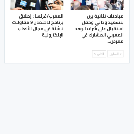
مباحثات ثنائية بين
المغرب/فرنسا : إطلاق
بنسعيد وداتي وحفل
برنامج لاحتضان 9 مقاولات
استقبال على شرف الوفد
ناشئة في مجال الألعاب
المغربي المشارك في
الإلكترونية
معرض…
السابق
التالي