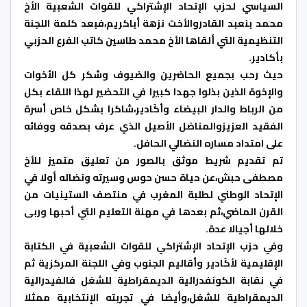
السياسي لحزب الإتحاد الإشتراكي للقوات الشعبية الأخ
محمد بنعبد القادروالأخت نزهة أباكريم،فبعد كلمة اللجنة
التنظيمية التي ألقاها الأخ محمد طاسين كاتب الفرع الحزبي
بأكادير.
حيث رحب بجميع الحاضرين والضيوف وشكر كل الأخوات
والإخوة الذين بذلوا جهدا كبيرا في التحضير لهذا اللقاء بكل
من الرباط والدار البيضاء وأكَادير،شاكرا بشكل خاص أسرة
الفقيد العزيزوالمناضل الأصيل الذي عرف بصدقه ووفائه
على امتداد مساره النضالي الحافل.
تم تقديم شريط موثق بالصور من تعليق متميز للأخ
مصطفى حبش،عن حياة حسن حوس وسيرته ونضاله أولا في
الإتحاد الوطني لطلبة المغرب في منتصف الستينيات من
القرن الماضي،ثم بعدها في مهنة التعليم التي أحبها وربى
خلالها أجيالا عدة.
وفي حزب الإتحاد الإشتراكي للقوات الشعبية في الكتابة
الإقليمية لأكَادير وأقاليم الجنوب وفي اللجنة المركزية ثم
في نقابة الكونفدرالية الديمقراطية للشغل فالفيدرالية
الديمقراطية للشغل،وأيضا في تجربته الإنتخابية ممثلا