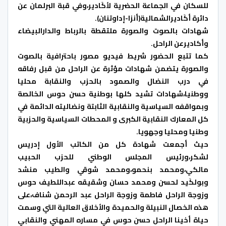
للسكان في الجماعة الحضرية لأكَادير،وفي قبة البرلمان عن
دائرة أكَاديرالشمالية(أنزا-إداوتنان).
شهادات بالصوت والصورة ملتقطة بالرباط والدارالبيضاء
وأكاديرعن الراحل.
كما تتبع الحضور شريط فيديو مصور باحترافية بالصوت
والصورة يتضمن شهادات مؤثرة عن الراحل من قبل رفاقه
في درب النضال والصمود بالحزب والنقابة محليا
ووطنيا،شهادات تشيد كلها بوطنية حسن حوس الخالصة
وبمواقفه السياسية والنقابية الثابتة ونضاليته الدائمة في
كل المعارك النقابية الكبرى و المحطات السياسية والحزبية
وطنيا ومحليا وجهويا.
حيث أجمعت شهادة كل من الكاتب الأول إدريس
لشكر،ورئيس المجلس الوطني للحزب الحبيب
مالكي،ومحمد بنحمو،ومحمد شوقي والطيب منشد
وبولكَيد لحسن ومحمد حسان وشقيقه عبداللطيف حوس
وزوجة الراحل فاطمة وزوجة الراحل عبد الرحمن شناف،على
هذه الخصال النبيلة والحميدة والأخلاق العالية التي وسمت
حياة أخينا الراحل حسن حوس في مساره المهني والنقابي