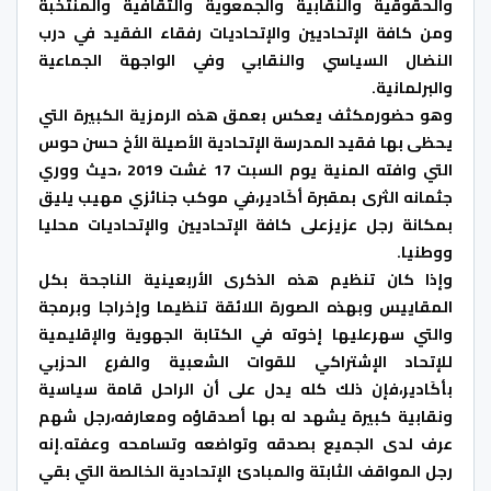
والحقوقية والنقابية والجمعوية والثقافية والمنتخبة
ومن كافة الإتحاديين والإتحاديات رفقاء الفقيد في درب
النضال السياسي والنقابي وفي الواجهة الجماعية
والبرلمانية.
وهو حضورمكثف يعكس بعمق هذه الرمزية الكبيرة التي
يحظى بها فقيد المدرسة الإتحادية الأصيلة الأخ حسن حوس
التي وافته المنية يوم السبت 17 غشت 2019 ،حيث ووري
جثمانه الثرى بمقبرة أكَادير،في موكب جنائزي مهيب يليق
بمكانة رجل عزيزعلى كافة الإتحاديين والإتحاديات محليا
ووطنيا.
وإذا كان تنظيم هذه الذكرى الأربعينية الناجحة بكل
المقاييس وبهذه الصورة اللائقة تنظيما وإخراجا وبرمجة
والتي سهرعليها إخوته في الكتابة الجهوية والإقليمية
للإتحاد الإشتراكي للقوات الشعبية والفرع الحزبي
بأكَادير،فإن ذلك كله يدل على أن الراحل قامة سياسية
ونقابية كبيرة يشهد له بها أصدقاؤه ومعارفه،رجل شهم
عرف لدى الجميع بصدقه وتواضعه وتسامحه وعفته.إنه
رجل المواقف الثابتة والمبادئ الإتحادية الخالصة التي بقي