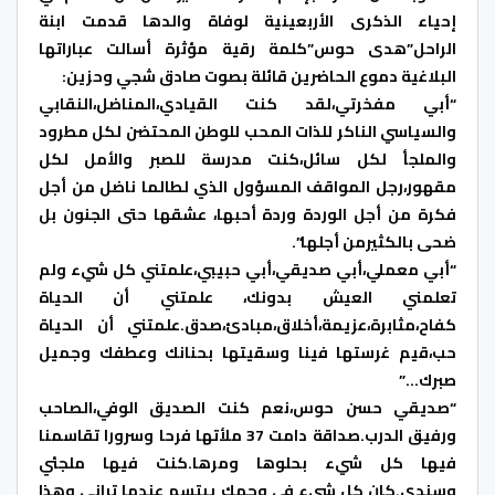
إحياء الذكرى الأربعينية لوفاة والدها قدمت ابنة
الراحل”هدى حوس”كلمة رقية مؤثرة أسالت عباراتها
البلاغية دموع الحاضرين قائلة بصوت صادق شجي وحزين:
“أبي مفخرتي،لقد كنت القيادي،المناضل،النقابي
والسياسي الناكر للذات المحب للوطن المحتضن لكل مطرود
والملجأ لكل سائل،كنت مدرسة للصبر والأمل لكل
مقهور،رجل المواقف المسؤول الذي لطالما ناضل من أجل
فكرة من أجل الوردة وردة أحبها، عشقها حتى الجنون بل
ضحى بالكثيرمن أجلها”.
“أبي معملي،أبي صديقي،أبي حبيبي،علمتني كل شيء ولم
تعلمني العيش بدونك، علمتني أن الحياة
كفاح،مثابرة،عزيمة،أخلاق،مبادئ،صدق.علمتني أن الحياة
حب،قيم غرستها فينا وسقيتها بحنانك وعطفك وجميل
صبرك…”
“صديقي حسن حوس،نعم كنت الصديق الوفي،الصاحب
ورفيق الدرب.صداقة دامت 37 ملأتها فرحا وسرورا تقاسمنا
فيها كل شيء بحلوها ومرها.كنت فيها ملجئي
وسندي.كان كل شيء في وجهك يبتسم عندما تراني وهذا