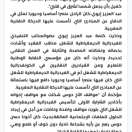
كفيل بأن يجعل شمسا تشرق في قلبي”.
عبد العزيز إيوي:كان الراحل عنصرا أساسيا وحيويا تمثل في
الدفاع عن المبادئ التي تأسست عليها الحركة النقابية
المغربية.
وذكرت كلمة عبد العزيز إيوي عضوالمكتب التنفيذي
للفيدرالية الديمقراطية للشغل، مناقب الفقيد وأشادت
بخصاله ونضالاته الصامدة والثابتة في العمل النقابي
تحديدا، وذكرت أنه كان من مؤسسي النقابة الوطنية
للتعليم ومن القياديين النقابيين في الكونفدرالية
الديمقراطية للشغل ثم في الفيدرالية الديمقراطية للشغل
التي كان فيها عنصرا أساسيا وحيويا دافع فيها باستماتة
عن المبادئ التي تأسست عليها الحركة النقابية المغربية.
مؤكدة أن “مواقف الأخ حوس شكلت مع مواقف إخوانه
بأكادير الشرارة الأولى لتأسيس الفيدرالية الديمقراطية
للشغل التي بلورت مواقف واضحة وناضلت من أجل في إيجاد
الحلول للملفات الإجتماعية العالقة،بحيث كان أخونا حسن
حوس يعبر عن رأيه بشجاعة نادرة دون خوف أو طمع وهي
خصلة نادرة يتميز بها القادة الكبار”.