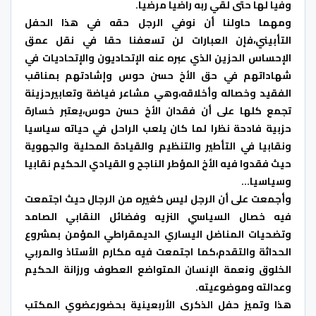
وفيا لها حتى لقي ربه راضيا مرضيا.
ومهما حاولنا أن نوفي الرجل حقه في هذا الحفل
التأبيني،فإن العبارات لن تسعفنا حقا في نقل عمق
الإحساس الحزين الذي عبره عنه الإتحاديون والإتحاديات في
شهاداتهم في حق الأخ حسن حوس وإشادتهم بمناقب
الفقيد وخصاله وأخلاقه،وهي مشاعر فياضة وتعابيرحزينة
تجمع كلها على أن فقدان الأخ حسن حوس،يعتبر خسارة
حزبية فادحة نظرا لما كان يلعب الراحل في حياته سياسيا
ونقابيا في التأطير والتنظيم والقيادة المحلية والجهوية
حيث فقدوا فيه الأخ المؤطر الناجح و القيادي الحكيم نقابيا
وسياسيا…
وأجمعت على أن الرجل ليس كغيره من الرجال حيث اجتمعت
فيه خصال السياسي النزيه وفضائل النقابي الصامد
وتضحيات المناضل اليساري الديمقراطي المؤمن بمشروع
الحداثة والتقدم،كما اجتمعت فيه مكارم الأستاذ والمربي
الخلوق ونعمة الإنسان المتواضع العطوف ورزانة الحكيم
وعدالته وموضوعيته.
هذا وتميز حفل الذكرى الأربعينية بحضورعضوي المكتب