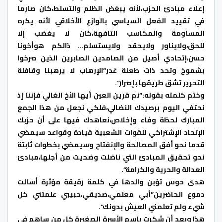
إعلاء مبادئ الحزب،لأنه يبغض الظلم والتسلط،كان صارما
في تقييد الفعل السياسي بالوازع الأخلاقي لأنه يكره
المساومة والمكاسب التافهة،كان لا يغضب إلا
للحق،ولايناور ولايحقد ولايستسلم… ذالكم هوأخونا
حسن،إتحادي أصيل من الصامدين الصابرين الذين صرخوا
بشموخ وتحد ذات طعنة غدر”الإرهاب لا يرهبنا وقافلة
التحرير تشق طريقها بإصرار”.
وختم كلمته بقوله:”نم قرين العين أيها الأخ الغالي فإننا إذ
نحتفي اليوم برصيدك النضالي،فلكي نجعل من هذا الجمع
المبارك لحظة وفاء وإخلاص،نعاهدك فيها على أن حزبك
الإتحاد الإشتراكي للقوات الشعبية قيادة وقواعد سيمضي
قدما نحو أفق المصالحة والإنفتاح وسيمضي بخطوات ثابتة
نحو تحقيق المبادئ التي ناضلت وضحيت من أجلها،مبادئ
العدالة والحرية والكرامة”.
هدى حوس تؤبن والدها في كلمة رقيقة مؤثرة أسالت
دموع الحاضرين”أبي معلمي،صديقي،حبيبي علمتني كل
شيء ولم تعلمني العيش بدونك”.
هذا وبعد أن شكرت بإسم الأسرة الصغيرة كل من ساهم في