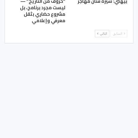
بيهتي: سيرة فنان مهاجر
“حروف من التاريخ” —
ليست مجرد برنامج، بل
مشروع حضاري بثقل
معرفي وإعلامي
السابق
التالي