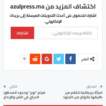
اكتشاف المزيد من azulpress.ma
اشترك للحصول على أحدث التدوينات المرسلة إلى بريدك
الإلكتروني.
كتابة بريدك الإلكتروني...
اشتراك
انشر
السابق
التالي
امرأة بريطانية تنتقم من
فيلم “نوح” وحدود المحظور
طليقها بالزواج من كلبتها
الديني في الفن والإبداع