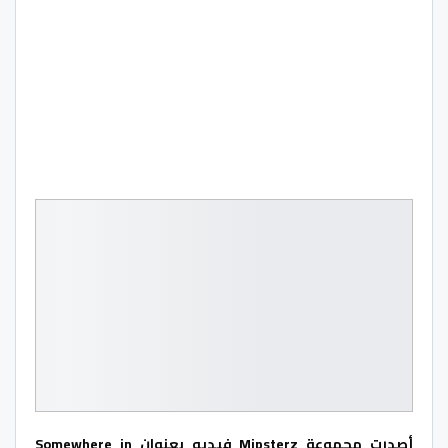
أصدرت مجموعة Mipsterz فيديو بعنوان Somewhere in