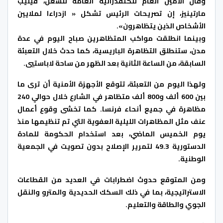
وقال الأمين العام للكنفدرالية العامة للشغل، فيليب
مارتينيز، إن تصريحات الرئيس تشكل « ازدراءا لملايين
الأشخاص الذين يتظاهرون».
وبينما انطلقت مواكب المتظاهرين صباح اليوم في عدة
مدن، ستنطلق التظاهرة الباريسية، كما حدث خلال التعبئة
السابقة، من الساعة الثانية بعد الظهر من ساحة لاباستيي.
ولهذا اليوم من التعبئة، تتوقع الأجهزة الأمنية أن ترى ما
بين 600 ألف و800 ألف متظاهر في الشارع خلال حوالي 240
مظاهرة في جميع أنحاء فرنسا. كما تخشى وقوع أعمال
عنف مثل المظاهرات الليلية العفوية التي تم تنظيمها منذ
يوم الخميس الماضي، بعد استخدام الحكومة للمادة
الدستورية 49.3 لتمرير الإصلاح بدون تصويت في الجمعية
الوطنية.
ومن المتوقع حدوث اضطرابات في العديد من القطاعات
الاستراتيجية، بما في ذلك السكك الحديدية والمترو والنقل
الجوي والطاقة والتعليم.