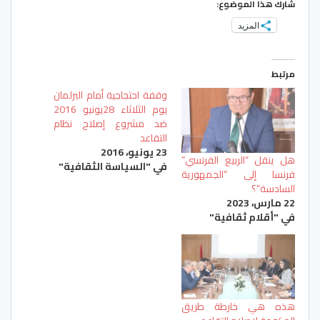
شارك هذا الموضوع:
المزيد
مرتبط
وقفة احتجاجية أمام البرلمان
يوم الثلاثاء 28يونيو 2016
ضد مشروع إصلاح نظام
التقاعد
23 يونيو، 2016
هل ينقل “الربيع الفرنسي”
في "السياسة الثقافية"
فرنسا إلى “الجمهورية
السادسة”؟
22 مارس، 2023
في "أقلام ثقافية"
هذه هي خارطة طريق