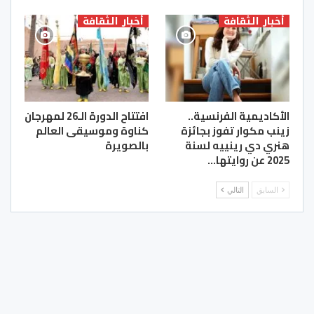
أخبار الثقافة
أخبار الثقافة
الأكاديمية الفرنسية..
افتتاح الدورة الـ26 لمهرجان
زينب مكوار تفوز بجائزة
كناوة وموسيقى العالم
هنري دي رينييه لسنة
بالصويرة
2025 عن روايتها…
السابق
التالي