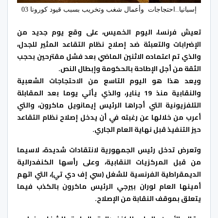
إسبانيا..احتجاجات وأعمال شغب وتخريب بسبب قيود كورونا 03
تعيش فرنسا، اليوم الخميس، على وقع يوم جديد من
الإضرابات والتعبئة ضد إصلاح نظام التقاعد المثير للجدل،
والذي تم اعتماده الاثنين الماضي بعد فشل مقترحين بحجب
الثقة من أجل الإطاحة بالحكومة وإبطال النص.
ويعد هذا هو اليوم التاسع من الاحتجاجات الشعبية
والنقابية منذ 19 يناير، والذي يأتي يوما بعد المقابلة
التلفزيونية التي أجراها الرئيس إيمانويل ماكرون، والتي
أعرب من خلالها عن رغبته في أن يدخل إصلاح نظام التقاعد
حيز التنفيذ قبل نهاية العام الجاري.
وتعرض تدخل رئيس الجمهورية لانتقادات شديدة، لاسيما
من قبل المركزيات النقابية، وعلى رأسها الكنفدرالية
الديمقراطية الفرنسية للشغل (سي إف دي تي)، التي اتهم
أمينها العام لوران بيرجي الرئيس ماكرون بالكذب فيما
يتعلق بموقف النقابة من الإصلاح.