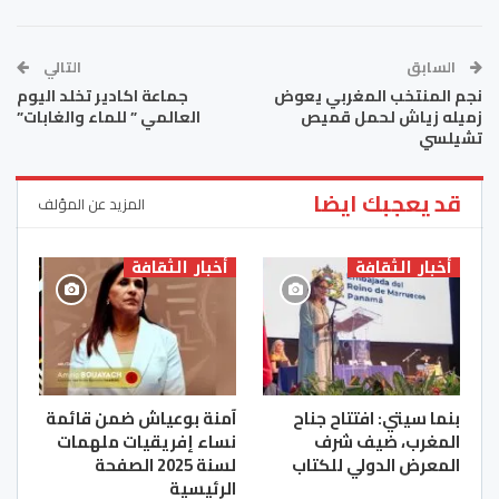
السابق
التالي
نجم المنتخب المغربي يعوض
جماعة اكادير تخلد اليوم
زميله زياش لحمل قميص
العالمي ” للماء والغابات”
تشيلسي
قد يعجبك ايضا
المزيد عن المؤلف
أخبار الثقافة
أخبار الثقافة
بنما سيتي: افتتاح جناح
آمنة بوعياش ضمن قائمة
المغرب، ضيف شرف
نساء إفريقيات ملهمات
المعرض الدولي للكتاب
لسنة 2025 الصفحة
الرئيسية