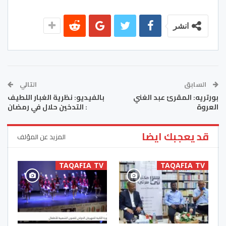
انشر
السابق
التالي
بورتريه: المقرئ عبد الغني
بالفيديو: نظرية الغبار اللطيف
العروة
: التدخين حلال في رمضان
قد يعجبك ايضا
المزيد عن المؤلف
TAQAFIA TV
TAQAFIA TV