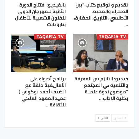
تقديم و توقيع كتاب “بين
بالفيديو: افتتاح الدورة
الصحراء والمحيط
الثانية للمهرجان الدولي
الأطلسي، التاريخ، الحضارة،
للفنون الشعبية للأطفال
…
بتارودانت
TAQAFIA TV
TAQAFIA TV
فيديو: التلازم بين المعرفة
برنامج أضواء على
والتنمية في المجتمع
الأمازيغية حلقة مع
“موضوع ندوة علمية
الضيف أحمد بوكوس (
بكلية الاداب…
عميد المعهد الملكي
للثقافة…
السابق
التالي