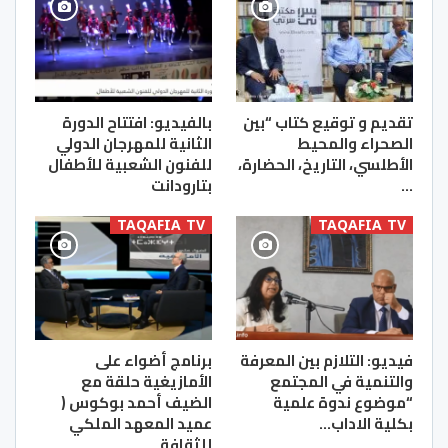
تقديم و توقيع كتاب “بين
بالفيديو: افتتاح الدورة
الصحراء والمحيط
الثانية للمهرجان الدولي
الأطلسي، التاريخ، الحضارة،
للفنون الشعبية للأطفال
…
بتارودانت
TAQAFIA TV
TAQAFIA TV
فيديو: التلازم بين المعرفة
برنامج أضواء على
والتنمية في المجتمع
الأمازيغية حلقة مع
“موضوع ندوة علمية
الضيف أحمد بوكوس (
بكلية الاداب…
عميد المعهد الملكي
للثقافة…