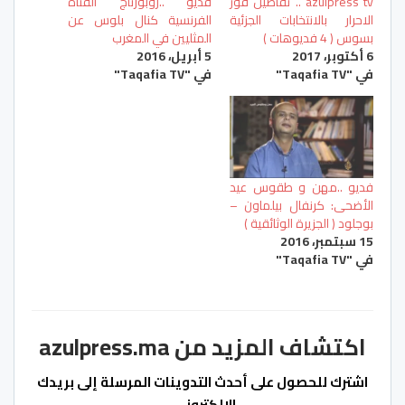
azulpress tv .. تفاصيل فوز
فديو ..روبورتاج القناة
الاحرار بالانتخابات الجزئية
الفرنسية كنال بلوس عن
بسوس ( 4 فديوهات )
المثليين في المغرب
6 أكتوبر، 2017
5 أبريل، 2016
في "Taqafia TV"
في "Taqafia TV"
فديو ..مهن و طقوس عيد
الأضحى: كرنفال بيلماون –
بوجلود ( الجزيرة الوثائقية )
15 سبتمبر، 2016
في "Taqafia TV"
اكتشاف المزيد من azulpress.ma
اشترك للحصول على أحدث التدوينات المرسلة إلى بريدك
الإلكتروني.