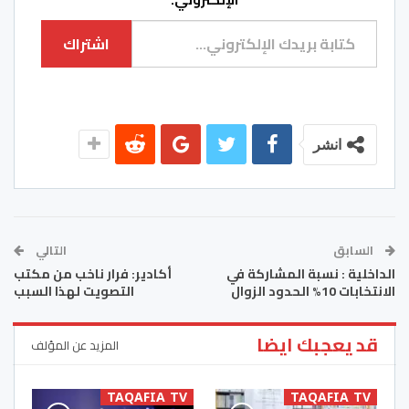
كتابة بريدك الإلكتروني...
اشتراك
انشر
السابق
التالي
الداخلية : نسبة المشاركة في
أكادير: فرار ناخب من مكتب
الانتخابات 10% الحدود الزوال
التصويت لهذا السبب
قد يعجبك ايضا
المزيد عن المؤلف
TAQAFIA TV
TAQAFIA TV