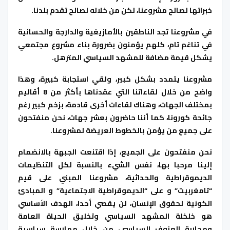
خبراتها لصالح مشروعنا، لكن من خلاله لصالح تقدم بلدنا.
في مشروعنا تجد الناطقين بالأمازيغية والدارجة والحسانية
في تناغم تام، كلهم يؤمنون بضرورة بناء مشروع مجتمعي
يشكل قيمة مضافة للمشهد السياسي المترهل.
مشروعنا يتمدد بشكل كبير، ولقي استجابة كبيرة، وهذا
واضح من خلال لقاءاتنا التي عقدناها بأكثر من 8 أقاليم
بمختلف الجهات، وهناك لقاءات أخرى قادمة، بزخم كبير رغم
جائحة كورونا، كما أننا حاضرون بعشر جهات، نحن منفتحون
على جميع من يؤمن بالخطوط العريضة لمشروعنا.
نحن منفتحون على الجميع، إذا اقتنعت الجبهة بالانضمام
إلينا مرحبا بها، نفس الشيء بالنسبة لكل التنظيمات
الديموقراطية والحداثية، مشروعنا المبني على قيم
“تامغربيت” و على “الديموقراطية الاجتماعية” و المبادئ
الكونية لحقوق الإنسان، لن يقصي أحدا، الهدف الأساسي
هو خلخلة المشهد السياسي وتخليق الحياة العامة
ومحاربة العزوف السياسي، من خلال ممارسة سياسية