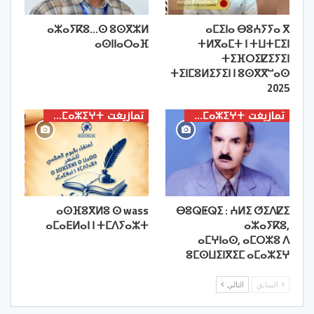
ⴰⵣⴰⵢⴽⵓ…ⵙ ⵓⵙⴳⵣⵍ
ⴰⵎⵉⵏⴰ ⴱⵓⵄⵢⵢⴰ ⴳ
ⴰⵙⵏⵏⴰⵔⴰⴼ
ⵜⵍⴳⴰⵎⵜ ⵏ ⵜⵡⵜⵎⵉⵏ
ⵜⵉⴼⵔⵉⵇⵉⵢⵉⵏ
ⵜⵉⵏⵎⵓⵍⵉⵢⵉⵏ ⵏ ⵓⵙⴳⴳⵯⴰⵙ
2025
تمازيغت ⵜⴰⵎⴰⵣⵉⵖⵜ
تمازيغت ⵜⴰⵎⴰⵣⵉⵖⵜ
ⴰⵙⴼⵓⴳⵍⵓ ⵙ wass
ⴱⵓⵕⵟⵕⵉ : ⵄⵍⵉ ⵚⵉⴷⵇⵉ
ⴰⵎⴰⴹⵍⴰⵏ ⵏ ⵜⵎⴷⵢⴰⵣⵜ
ⴰⵣⴰⵢⴽⵓ,
ⴰⵎⵖⵏⴰⵙ, ⴰⵎⵔⵣⵓ ⴷ
ⵓⵎⵙⵡⵉⵏⴳⵉⵎ ⴰⵎⴰⵣⵉⵖ
السابق
التالي