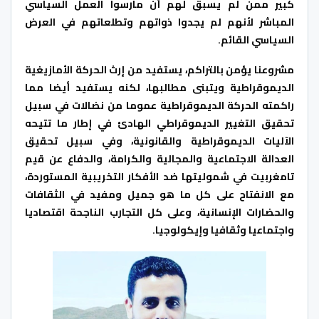
كبير ممن لم يسبق لهم أن مارسوا العمل السياسي
المباشر لأنهم لم يجدوا ذواتهم وتطلعاتهم في العرض
السياسي القائم
.
مشروعنا يؤمن بالتراكم، يستفيد من إرث الحركة الأمازيغية
الديموقراطية ويتبنى مطالبها، لكنه يستفيد أيضا مما
راكمته الحركة الديموقراطية عموما من نضالات في سبيل
تحقيق التغيير الديموقراطي الهادئ في إطار ما تتيحه
الآليات الديموقراطية والقانونية، وفي سبيل تحقيق
العدالة الاجتماعية والمجالية والكرامة، والدفاع عن قيم
تامغربيت في شموليتها ضد الأفكار التخريبية المستوردة،
مع الانفتاح على كل ما هو جميل ومفيد في الثقافات
والحضارات الإنسانية، وعلى كل التجارب الناجحة اقتصاديا
واجتماعيا وثقافيا وإيكولوجيا
.