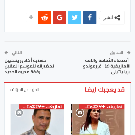
انشر
السابق
التالي
أصدقاء الثقافة واللغة
حسنية أكادير يستهل
الأمازيغية (2) : فيرموندو
تحضيراته للموسم المقبل
برينياتيلي
رفقة مدربه الجديد
قد يعجبك ايضا
المزيد عن المؤلف
تمازيغت ⵜⴰⵎⴰⵣⵉⵖⵜ
تمازيغت ⵜⴰⵎⴰⵣⵉⵖⵜ