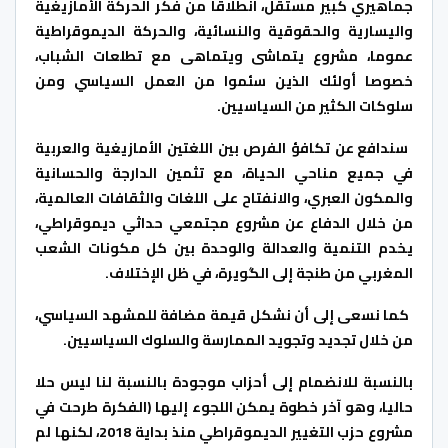
جماهيري كبير مستقل، انطلاقا من فكر الحركة الأمازيغية
واليسارية والحقوقية والنسائية، والحركة الديموقراطية
عموما، مشروع يتماشى ويتماهى مع تطلعات الشباب،
خصوصا أولئك الذين سئموا من العمل السياسي ومن
سلوكات الكثير من السياسيين
.
سندافع عن تكافؤ الفرص بين اللغتين الأمازيغية والعربية
في جميع مناحي الحياة، مع تثمين الدارجة والحسانية
والمكون العبري، والانفتاح على اللغات والثقافات العالمية،
من خلال الدفاع عن مشروع مجتمعي حداثي ديموقراطي،
يخدم التنمية والعدالة والوحدة بين كل مكونات الشعب
المغربي من طنجة إلى الگويرة، في ظل الإختلاف
.
كما نسعى إلى أن نشكل قيمة مضافة للمشهد السياسي،
من خلال تجديد وتجويد الممارسة والسلوك السياسيين
.
بالنسبة للانضمام إلى أحزاب موجودة بالنسبة لنا ليس حلا
حاليا، وهو آخر خطوة يمكن اللجوء إليها (الفكرة طرحت في
مشروع حزب التغيير الديموقراطي منذ بداية 2018، لكنها لم