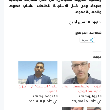
جديدة، ومن خلال الاستجابة لتطلعات الشباب خصوصا
والمغاربة عموما
.
حاوره: الحسين أبليح
شارك هذا الموضوع:
المزيد
مرتبط
الحزب والأمازيغية، متى
نداء “المرجعية” الى أمازيغ
وكيف يتم الزواج؟
المغرب
19 يوليو، 2020
19 نوفمبر، 2020
في "أقلام ثقافية"
في "أخبار الثقافة"