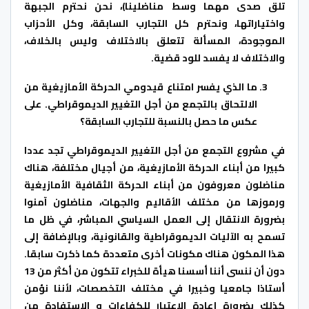
تلق صدى مهما وسط مناضلينا)، نحن نحترم الجبهة
واختياراتها، ونحترم كل التجارب السابقة، وكل الأحزاب
الموجودة، المسألة تتعلق بالاختلاف وليس بالخلاف،
والاختلاف لا يفسد للود قضية
.
ما الذي يفسر امتناع قيدومي الحركة الأمازيغية من
الالتحاق بالتجمع من أجل التغيير الديموقراطي. على
عكس ما حصل بالنسبة للتجارب السابقة؟
في مشروع التجمع من أجل التغيير الديموقراطي تجد عددا
كبيرا من أبناء الحركة الأمازيغية، من أجيال مختلفة، هناك
مناضلون معروفون من أبناء الحركة الثقافية الأمازيغية
ورموزها من مختلف الأقاليم والجهات، مناضلون آمنوا
بضرورة الانتقال إلى العمل السياسي المباشر، في ظل ما
تسمح به الآليات الديموقراطية والقانونية، وبالإضافة إلى
هذا المكون هناك مكونات أخرى متعددة كما ذكرت سابقا.
دون أن ننسى أننا أسسنا هيأة للخبراء تتكون من أكثر من 13
أستاذا جامعيا وخبيرا في مختلف التخصصات، لأننا نؤمن
كذلك بضرورة إعادة الاعتبار للكفاءات و الاستفادة من