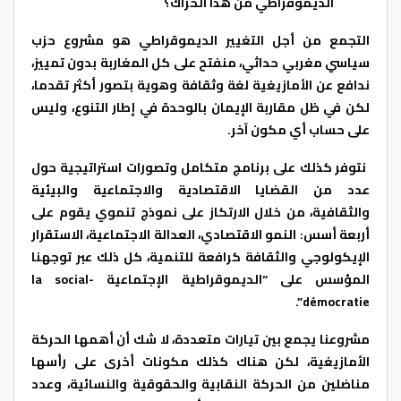
الديموقراطي من هذا الحراك؟
التجمع من أجل التغيير الديموقراطي هو مشروع حزب
سياسي مغربي حداثي، منفتح على كل المغاربة بدون تمييز،
ندافع عن الأمازيغية لغة وثقافة وهوية بتصور أكثر تقدما،
لكن في ظل مقاربة الإيمان بالوحدة في إطار التنوع، وليس
على حساب أي مكون آخر
.
نتوفر كذلك على برنامج متكامل وتصورات استراتيجية حول
عدد من القضايا الاقتصادية والاجتماعية والبيئية
والثقافية، من خلال الارتكاز على نموذج تنموي يقوم على
أربعة أسس: النمو الاقتصادي، العدالة الاجتماعية، الاستقرار
الإيكولوجي والثقافة كرافعة للتنمية، كل ذلك عبر توجهنا
المؤسس على “الديموقراطية الإجتماعية
la social-
démocratie”.
مشروعنا يجمع بين تيارات متعددة، لا شك أن أهمها الحركة
الأمازيغية، لكن هناك كذلك مكونات أخرى على رأسها
مناضلين من الحركة النقابية والحقوقية والنسائية، وعدد