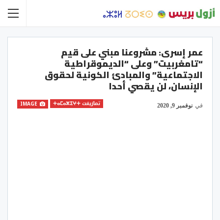
عمر إسرى: مشروعنا مبني على قيم
“تامغربيت” وعلى “الديموقراطية
الاجتماعية” والمبادئ الكونية لحقوق
الإنسان، لن يقصي أحدا
تمازيغت ⵜⴰⵎⴰⵣⵉⵖⵜ
IMAGE
في
نوفمبر 9, 2020