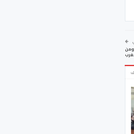
ي
ومن
مغرب
ف