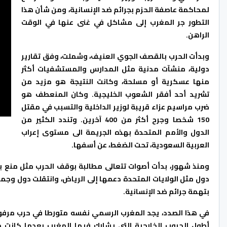
لمحاكمة عاصفة الحزم بجرائم ضد الإنسانية، ومن شأن هذا
التطور جر المغرب إلى مشاكل في غنى عنها في الوقت
الراهن.
وبدأت الحرب بالقصف الجوي العنيف، وشملت، وفق تقارير
دولية، منشآت مدنية مثل المدارس والمستشفيات أكثر
منها عسكرية أو مسلحة، وكانت النتيجة هو مزيد من
تشريد أحد أفقر الشعوب الخليجية. وكان المنعطف هو
ضرب مراسيم عزاء قريبة لوزير الداخلية والتسبب في مقتل
150 شخصا وجرح أكثر من 400 آخرين. وتندد الكثير من
الدول والأمم المتحدة بهذه الجريمة الى مستوى إعراب
العربية السعودية، تحت الضغط، عن أسفها.
ومنذ شهور، بدأت أصوات تتعالى مطالبة بوقف الحرب مثل منع بي
دول مثل الولايات المتحدة دعمها إلى الرياض، وانتقلت دول وجم
بتهمة جرائم ضد الإنسانية.
في هذا الصدد، يجد المغرب الرسمي نفسه متورطا في حرب مرفوضة
أطول الحروب الخارجية التي يشارك فيها المغرب بعدما كانت م