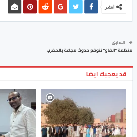
انشر
السابق
منظمة “الفاو” تتوقع حدوث مجاعة بالمغرب
قد يعجبك ايضا