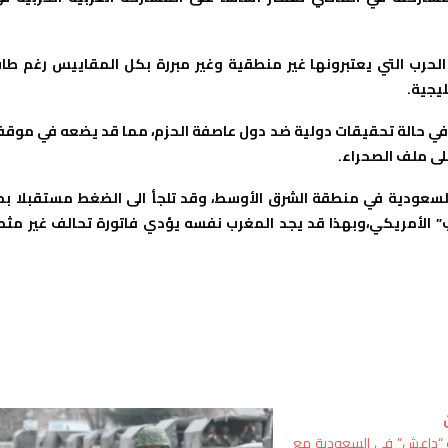
الحرب التي يعتبرونها غير منطقية وغير مبررة بكل المقاييس رغم طا
يجية.
 في حالة تحقيقات دولية ضد دول عاصفة الحزم، مما قد يضعه في موق
على ملف الصحراء.
سعودية في منطقة الشرق الأوسط، وقد تلجأ الى الضغط مستقبلا بم
” الأمريكي،وبهذا قد يجد المغرب نفسه يؤدي فاتورة تحالف غير مثم
ت “داعش” في السعودية مع