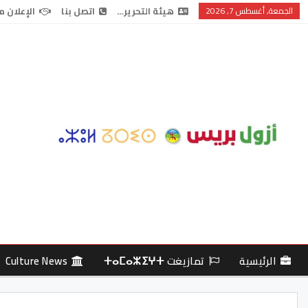
الجمعة, أغسطس 7, 2026
هيئة التحرير…
اتصل بنا
الإعلان م
الرئيسية
تمازيغت ⵜⴰⵎⴰⵣⵉⵖⵜ
Culture News