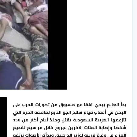
بدأ العالم يبدي قلقا غير مسبوق من تطورات الحرب على
اليمن في أعقاب قيام سلاح الجو التابع لعاصفة الحزم التي
تتزعمها العربية السعودية بقتل ومنذ أيام أكثر من 150
شخصا وإصابة المئات الآخرين بجروح خلال مراسيم تقديم
العزاء في وفاة قريبة لوزير الداخلية. وبدأت الأصوات ترتفع