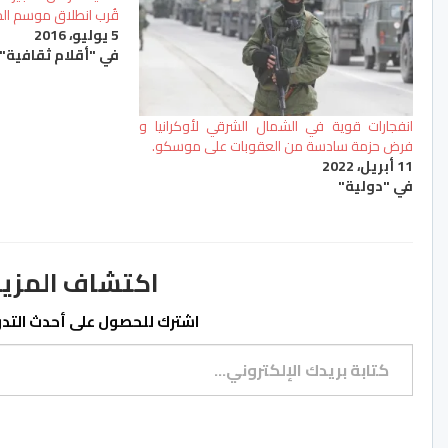
قُرب انطلاق موسم ال
5 يوليو، 2016
في "أقلام ثقافية"
انفجارات قوية في الشمال الشرقي لأوكرانيا و
فرض حزمة سادسة من العقوبات على موسكو.
11 أبريل، 2022
في "دولية"
اكتشاف المزيد من ss.ma
اشترك للحصول على أحدث التدوي
كتابة بريدك الإلكتروني...