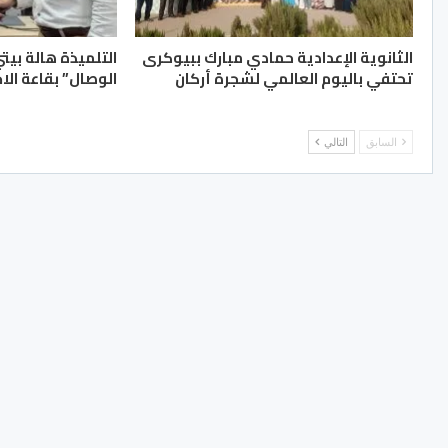
الثانوية الإعدادية حمادي مبارك ببيوكرى
التلميذة هالة بيت
تحتفي باليوم العالمي لشجرة أركان
الوصال” بقاعة الا
السابق
التالي