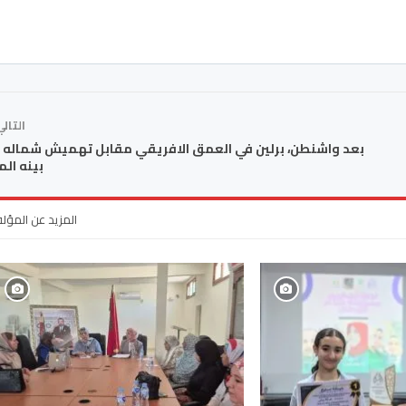
التال
بعد واشنطن، برلين في العمق الافريقي مقابل تهميش شماله 
بينه ال
المزيد عن المؤل