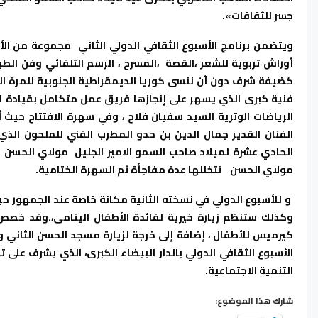
جسر للثقافات».
ويتضمن برنامج الأسبوع الثقافي الدولي الثاني مجموعة من الأ
أوراش تربوية للشعر ،القصة ،المسرح ، الرسم التلقائي وفن الطب
كضيفة شرف دون أن ننسى كوريا الديمقراطية الجنوبية للمرة الثا
فنية كبرى الذي يسهر على إنجازها فريق عمل متكامل بقيادة الم
الرياضات الوترية السيد سفيان فلاح ، وفي سهرة الافتتاح حي
الفنان القدير جمال الدين بن حدو المطرب الفني للملحون الذ
الحادي عشرة لميلاد صاحب السمو الامير الجليل مولاي الحسن معل
مولاي الحسن تتخللها عدة مفاجأة ثم السهرة الختامية.
و للأسبوع الدولي في نسخته الثانية مكانة خاصة عند الجمهور حي
وكذلك ستنظم زيارة خيرية لفائدة الأطفال اليتامى،.وقد خصص 
كيرميس للأطفال ، إضافة إلى خرجة لزيارة مسجد الحسن الثاني و 
الأسبوع الثقافي الدولي بالدار البيضاء الكبرى، الذي يشرف على 
التنمية الاجتماعية.
شارك هذا الموضوع: