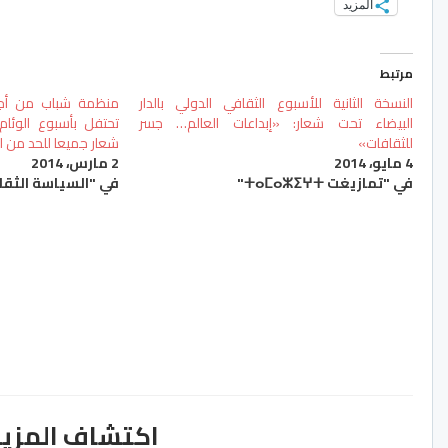
المزيد
مرتبط
النسخة الثانية للأسبوع الثقافي الدولي بالدار
منظمة شباب من أجل 
البيضاء تحت شعار: «إبداعات العالم… جسر
تحتفل بأسبوع الوئام
للثقافات»
شعار جميعا للحد من ا
4 مايو، 2014
2 مارس، 2014
في "تمازيغت ⵜⴰⵎⴰⵣⵉⵖⵜ"
في "السياسة الثقا
اكتشاف المزيد من ss.ma