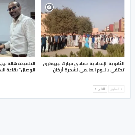
الثانوية الإعدادية حمادي مبارك ببيوكرى
التلميذة هالة بيت
تحتفي باليوم العالمي لشجرة أركان
الوصال” بقاعة الا
السابق
التالي