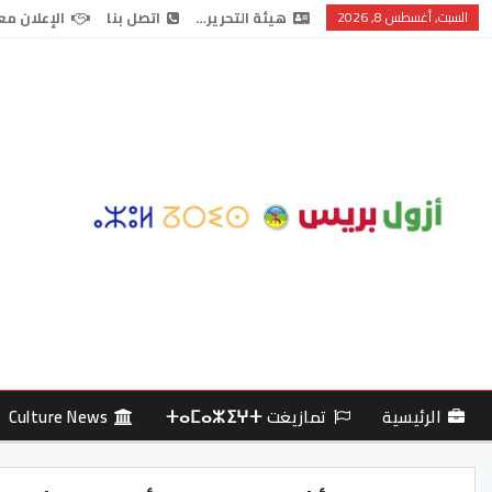
السبت, أغسطس 8, 2026
هيئة التحرير…
اتصل بنا
الإعلان مع
الرئيسية
تمازيغت ⵜⴰⵎⴰⵣⵉⵖⵜ
Culture News