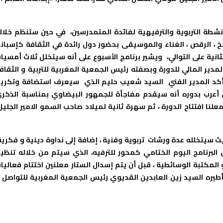
نشطة التربوية والترفيهية لفائدة المتمدرسين، في حين ستنظم خلال
خ ، الرقص ، الغناء والموسيقى بحضور دول رائدة في الثقافة كإسباني
نية على التوالي، ويشير برنامج الأسبوع على أنه سيتخلل ثلاث أمسيا
دير المالي للدورة وبصفته رئيس الجمعية المغربية للتربية و الثقاف
ث أكد المدير الفني السيد شعيب حليم الذي سيعرف استضافة وتكري
ي أعرب بدوره أنه سيقدم مفاجأة للجمهور البيضاوي بمناسبة الذكر
نا افتتاح الدورة ، ثم سهرة ثانية لميلاد صاحب السمو الامير الجلي
ث سيتخلله عدة ورشات تربوية وفنية ، إضافة إلى نداوة دينية و فكرية
البرنامج اليوم الختامي كمحور للترفيه، الذي سيتم من خلاله تنظي
المكتبة الوسائطية ، قبل أن يتم إسدال الستار معلنين اختتام فعاليا
تأطيره السيد زين العابدين القديوي رئيس الجمعية المغربية للتواصل 