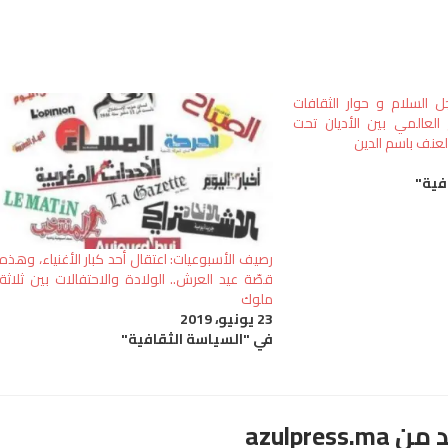
السلام و حوار الثقافات
 العالمي بين الأديان تحت
لعنف باسم الدين
فية"
رصيف الأسبوعيات: اعتقال أحد كبار الأغنياء، وهذه
قصّة عيد العرش.. الولادة والاحتفالات بين ثلاثة
ملوك
23 يونيو، 2019
في "السياسة الثقافية"
azulpre