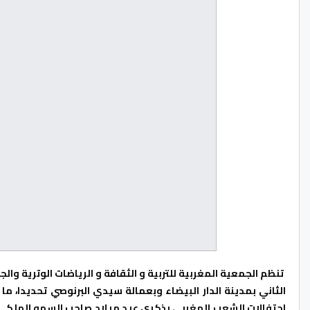
تنظم الجمعية المغربية للتربية و الثقافة و الرياضات الوترية وال
احتفالات الشعب المغربي بذكرى عيد ميلاد صاحب السمو الملكي ا