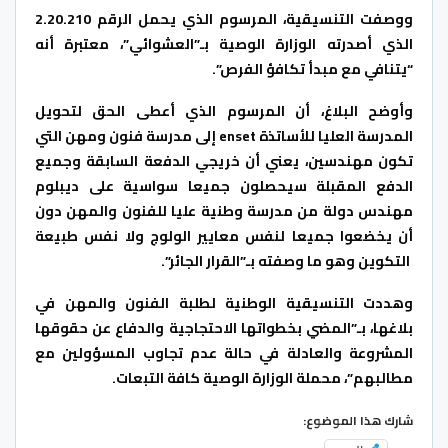
ووصفت التنسيقية، المرسوم الذي يحمل الرقم 2.20.210
الذي أصدرته الوزارة الوصية بـ”العشوائي”، معتبرة أنه
“يتنافي مع مبدأ تكافؤ الفرص”.
وأوضح البلاغ، أن المرسوم الذي أعطى الحق لتحويل
المدرسة العليا للأساتذة enset إلى مدرسة فنون ومهن التي
تكون مهندسين، يعني أن خريجي الدفعة السابقة وجميع
الدفع المقبلة سيحصلون جميعا سواسية على ديبلوم
مهندس دولة من مدرسة وطنية عليا للفنون والمهن دون
أن يخضعوا جميعا لنفس معايير الولوج ولا نفس طبيعة
التكوين وهو ما وصفته بـ”القرار الجائر”.
وهددت التنسيقية الوطنية لطلبة الفنون والمهن في
بلاغها، بـ”المضي بخطواتها الاحتجاجية والدفاع عن حقوقها
المشروعة والعادلة في حالة عدم تجاوب المسؤولين مع
مطالبهم”، محملة الوزارة الوصية كافة التبعات.
شارك هذا الموضوع: