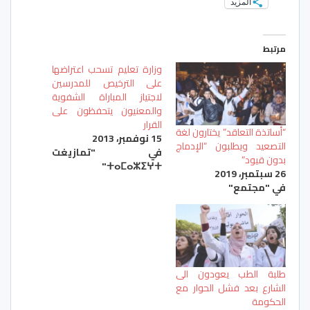
المزيد
مرتبط
وزارة تعليم تسحب اعتراضها
على الترخيص للمدرسين
لاجتياز المباراة الشفوية
والمعنيون يتحفظون على
القرار
“أساتذة التعاقد” يختارون لغة
15 نوفمبر، 2013
التصعيد ويطلبون “الإدماج
في "تمازيغت
بدون قيود”
ⵜⴰⵎⴰⵣⵉⵖⵜ"
26 سبتمبر، 2019
في "مجتمع"
طلبة الطب يعودون الى
الشارع بعد فشل الحوار مع
الحكومة