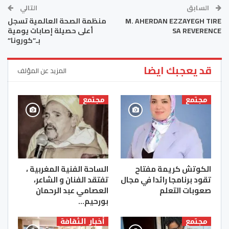
السابق
التالي
M. AHERDAN EZZAYEGH TIRE
منظمة الصحة العالمية تسجل
SA REVERENCE
أعلى حصيلة إصابات يومية
بـ”كورونا”
قد يعجبك ايضا
المزيد عن المؤلف
مجتمع
مجتمع
الكوتش كريمة مفتاح
الساحة الفنية المغربية ،
تقود برنامجا رائدا في مجال
تفتقد الفنان و الشاعر،
صعوبات التعلم
العصامي عبد الرحمان
بورحيم…
مجتمع
أخبار الثقافة