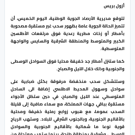
أزول بريس
تتوقع مديرية الأرصاد الجوية الوطنية، اليوم الخميس، أن
تتميز الحالة الجوية عامة بظهور سحب غير مستقرة مصحوبة
بأمطار أو زخات مطرية رعدية فوق مرتفعات الأطلسين
الكبير والمتوسط والمنطقة الشرقية والسايس والواجهة
المتوسطية.
كما ستنزل أمطار جد خفيفة محليا فوق السواحل الوسطى
والجنوبية وذلك خلال الليل والصباح.
وستتشكل سحب منخفضة مرفوقة بكثل ضبابية على
سواحل وسهول المحيط الاطلسي إضافة الى الساحل
المتوسطي عند الليل والصباح، في حين ستظل الأجواء
مستقرة بباقي جهات المملكة، مع سماء صافية إلى قليلة
السحب عموما، مع هبوب زوابع رملية خفيفة ومحلية
بالأقاليم الجنوبية، وبالجنوب الشرقي للبلاد. وستهب الرياح
قوية نوعا ما شمالية بالأقاليم الجنوبية والسواحل
الوسطى وشرقية بمنطقة طنجة، بينما ستهب معتدلة من