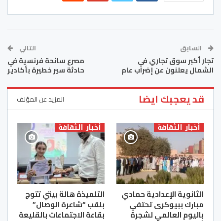
السابق
التالي
تجار أكبر سوق تجاري في
مصرع سائحة فرنسية في
الشمال يعلنون عن إضراب عام
حادثة سير خطيرة بأكادير
قد يعجبك ايضا
المزيد عن المؤلف
أخبار الثقافة
أخبار الثقافة
الثانوية الإعدادية حمادي
التلميذة هالة بيتي تتوج
مبارك ببيوكرى تحتفي
بلقب “شاعرة الوصال”
باليوم العالمي لشجرة
بقاعة الاجتماعات بالقليعة