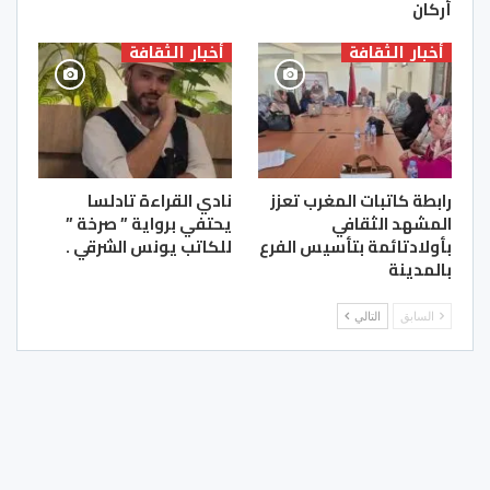
أركان
أخبار الثقافة
أخبار الثقافة
رابطة كاتبات المغرب تعزز
نادي القراءة تادلسا
المشهد الثقافي
يحتفي برواية ” صرخة ”
بأولادتائمة بتأسيس الفرع
للكاتب يونس الشرقي .
بالمدينة
السابق
التالي