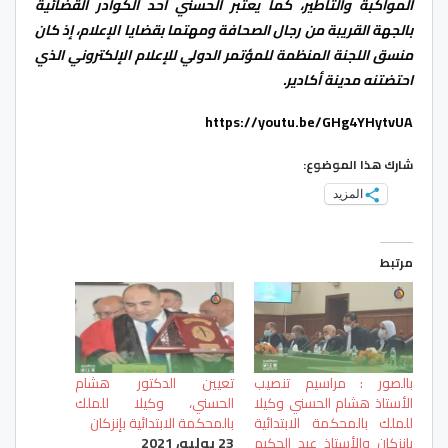
المواكبة والتأطير، كما يعتبر الحسني أحد الكوادر القضائية
بالجهة القريبة من رجال الصحافة ومهتما بقضايا الإعلام، إذ كان
منسق اللجنة المنظمة للمؤتمر الدولي للإعلام الإلكتروني الذي
احتضتنه مدينة أكادير
.
https://youtu.be/GHg4YHytvUA
شارك هذا الموضوع:
المزيد
مرتبط
بالصور : مراسيم تنصيب
تعيين الدكتور هشام
الأستاذ هشام الحسني وكيلا
الحسني، وكيلا للملك
للملك بالمحكمة الابتدائية
بالمحكمة الابتدائية بإنزكان
بإنزكان والأستاذ عبد الحكيم
23 يوليو، 2021