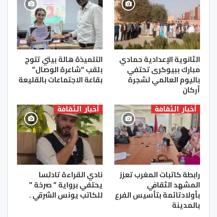
الثانوية الإعدادية حمادي
التلميذة هالة بيتي تتوج
مبارك ببيوكرى تحتفي
بلقب “شاعرة الوصال”
باليوم العالمي لشجرة
بقاعة الاجتماعات بالقليعة
أركان
أخبار الثقافة
أخبار الثقافة
رابطة كاتبات المغرب تعزز
نادي القراءة تادلسا
المشهد الثقافي
يحتفي برواية ” صرخة ”
بأولادتائمة بتأسيس الفرع
للكاتب يونس الشرقي .
بالمدينة