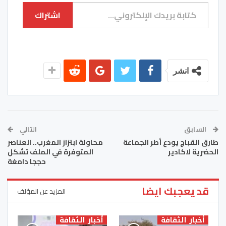
الاستئناف بمراكش…
كتابة بريدك الإلكتروني...
اشتراك
انشر
السابق
التالي
طارق القباج يودع أطر الجماعة
محاولة ابتزاز المغرب.. العناصر
الحضرية لاكادير
المتوفرة في الملف تشكل
حججا دامغة
قد يعجبك ايضا
المزيد عن المؤلف
أخبار الثقافة
أخبار الثقافة