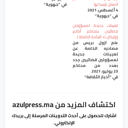
الصباح رئيسا لها
في "جهوية"
4 أغسطس، 2021
في "جهوية"
تعيينات جديدة لمسؤولين
قضائيين بمحاكم أكادير
وإنزكان (+ اللائحة الكاملة )
علم ازول بريس من
مصادره الخاصة عن
تعيينات جديدة
لمسؤولين قضائيين جدد
بعدد من محاكم
23 يوليو، 2021
المملكة، من بينها
في "أخبار الثقافة"
بمحاكم سوس وكلميم
ويتعلق الامر ب: – تعيين
سعيد الشايب الرئيس
الأول لمحكمة
الاستئناف ببني ملال
اكتشاف المزيد من azulpress.ma
رئيسا اولا لمحكمة
الاستئناف بأكادير خلفا
اشترك للحصول على أحدث التدوينات المرسلة إلى بريدك
للجعفري عبد الله الذي
الإلكتروني.
عين رئيسا أولا لمحكمة