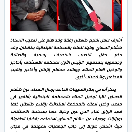
أشرف عامل اقليم طانطان رفقة وفد هام على تنصيب ا
لأستاذ
هشام الحسني وكيلا للملك بالمحكمة الابتدائية بطانطان،
وقد
حضر حفل التصيب شخصيات رسمية وقضائي
ة
وجمعوية
يتقدمهم الرئيس الأول لمحكمة الاستئناف بأكادير
والوكيل العام للملك، ووكلاء محاكم إنزكان وأكادير ونقيب
المحامين وشخصيات أخرى
يذكر أنه في إطار التعيينات الخاصة برجال القضاء، عين هشام
الحسني نائبا لوكيل الملك بالمحكمة الابتدائية بأكادير في
منصب وكيل الملك بالمحكمة الابتدائية بإقليم طانطان خلفا
لعبد الرزاق فتاح الذي عين وكيلا عاما بمحكمة الاستئناف
بورزازات
.
ويعرف عن هشام الحسني اهتمامه بقضايا الطفولة
حيث اشتغل طويلا إلى جانب الجمعيات المهتمة في مجال