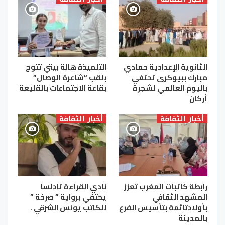
الثانوية الإعدادية حمادي
التلميذة هالة بيتي تتوج
مبارك ببيوكرى تحتفي
بلقب “شاعرة الوصال”
باليوم العالمي لشجرة
بقاعة الاجتماعات بالقليعة
أركان
أخبار الثقافة
أخبار الثقافة
رابطة كاتبات المغرب تعزز
نادي القراءة تادلسا
المشهد الثقافي
يحتفي برواية ” صرخة ”
بأولادتائمة بتأسيس الفرع
للكاتب يونس الشرقي .
بالمدينة