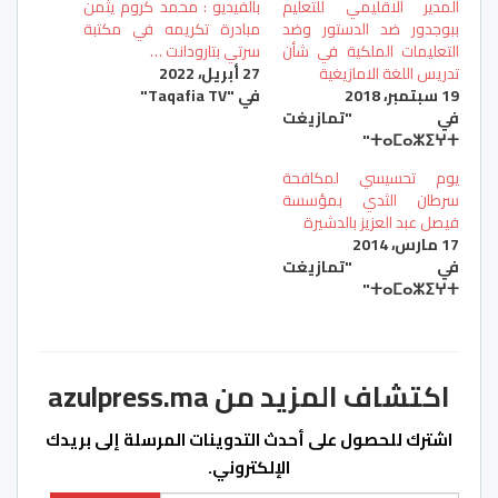
المدير الاقليمي للتعليم
بالفيديو : محمد كروم يثمن
ببوجدور ضد الدستور وضد
مبادرة تكريمه في مكتبة
التعليمات الملكية في شأن
سرتي بتارودانت …
تدريس اللغة الامازيغية
27 أبريل، 2022
19 سبتمبر، 2018
في "Taqafia TV"
في "تمازيغت
ⵜⴰⵎⴰⵣⵉⵖⵜ"
يوم تحسيسي لمكافحة
سرطان الثدي بمؤسسة
فيصل عبد العزيز بالدشيرة
17 مارس، 2014
في "تمازيغت
ⵜⴰⵎⴰⵣⵉⵖⵜ"
اكتشاف المزيد من azulpress.ma
اشترك للحصول على أحدث التدوينات المرسلة إلى بريدك
الإلكتروني.
كتابة بريدك الإلكتروني...