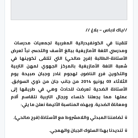
//ياك لاباس – بلاغ //
تلقينا في الكونفيدرالية المغربية لجمعيات مدرسات
ومدرسي اللغة الأمازيغية ببالغ الأسف والتحسر، نبأ تعرض
الأستاذة-الطالبة (فرح صالحي) التي تتلقى تكوينها في
شعبة اللغة الأمازيغية بالمركز الجهوي لمهن التربية
والتكوين فرع الناضور، لهجوم غادر وجبان صبيحة يوم
الثلاثاء 03 يونيو 2014 من جانب جان من ذوي السوابق.
الأستاذة الضحية تعرضت للحادث وهي في طريقها إلى
عملها مما يجعلنا كنساء ورجال التربية نتقاسم آلام
ومعاناة الضحية. وبهذه المناسبة الأليمة نعلن ما يلي:
ü تضامننا المبدئي واللامشروط مع الأستاذة (فرح صالحي).
ü تنديدنا بهذا السلوك الجبان والهمجي.