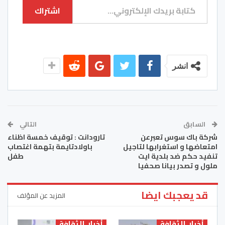
اشتراك
انشر
السابق
التالي
شركة باك سوس تعبرعن
تارودانت : توقيف خمسة اظناء
امتعاضها و استغرابها لتاجيل
باولادتايمة بتهمة اغتصاب
تنفيد حكم ضد بلدية ايت
طفل
ملول و تصدر بيانا صحفيا
قد يعجبك ايضا
المزيد عن المؤلف
أخبار الثقافة
أخبار الثقافة