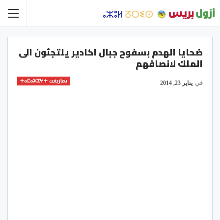
ضحايا الهدم بسفوح جبال اكادير يلتجئون الى
الملك لانصافهم
تمازيغت ⵜⴰⵎⴰⵣⵉⵖⵜ
في
يناير 23, 2014