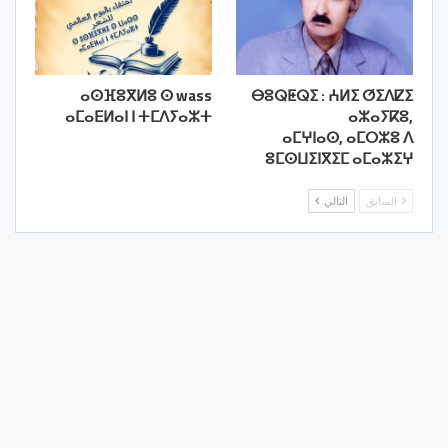
ⴰⵙⴼⵓⴳⵍⵓ ⵙ wass
ⴱⵓⵕⵟⵕⵉ : ⵄⵍⵉ ⵚⵉⴷⵇⵉ
ⴰⵎⴰⴹⵍⴰⵏ ⵏ ⵜⵎⴷⵢⴰⵣⵜ
ⴰⵣⴰⵢⴽⵓ,
ⴰⵎⵖⵏⴰⵙ, ⴰⵎⵔⵣⵓ ⴷ
ⵓⵎⵙⵡⵉⵏⴳⵉⵎ ⴰⵎⴰⵣⵉⵖ
السابق
التالي