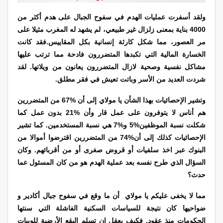
ولقد أسفرت عمليات الهدم في سفوح الجبال على هدم أكثر من
4000 بناية بمعنى زلزال غير طبيعي، لم يشهد له المغرب مثيلا على
مر العصور، مما شكل كارثة إنسانية بكل المقاييس.فقد كانت
الخسارة المالية التي تكبدها المتضررون فادحة مما ترتب عليها
مشاكل نفسية وصحية لازال المتضررون يعانون من ويلاتها.
لقد
شردت العديد من الأسر وباتت تعيش في فقر مطلق.
وتشير الإحصائيات بهذا الشأن يا مولاي إلى أن %67 من المتضررين
هم أناس لا يتوفرون على عمل قار وأن %21 بدون عمل كما
شكلت نسبة الموظفين%5 و%7 هي نسبة المستخدمين. كما تشير
الإحصائيات كذلك إلى أن%74 من المتضررين اقترضوا أموالا من
البنوك عبر اخذ سلفيات أو قروض صغرى أو من أقربائهم. وكان
السؤال الذي طرح نفسه بعد عملية الهدم هو من كان المسئول عما
حدث؟
مما لا يخفى عليكم يا مولاي
أن ما وقع في سفوح جبال أكادير و
ضواحيها كان نتيجة للسياسات السكنية الفاشلة التي سنتها
الحكومات منذ عقود. فكيف يعقل ان تسلم البقع الأرضية للوبيات