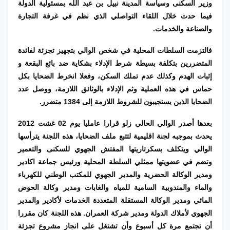
وزير السكنى وسياسة المدينة نبيل بن عبد الله بمسئولية الدولة
فيما حدث خلال اللقاء التواصلي الذي نظم في غرفة التجارة
والصناعة والخدمات.
فالتزمت السلطات المحلية في شخص الوالي بتجهيز تجزئة لفائدة
المتضررين بتكلفة بسيطة شرط الإدلاء بشكاية ضد بائع البقعة و
إثبات الهدم وكذلك عدم تملك السكن، وفعلا انخرط الضحايا بكل
حماس في هذه العملية وثم الإدلاء بالوثائق اللازمة، ووصل عدد
الضحايا الذين يستجيبون للشروط اللازمة إلى 1384 متضرر.
بعدها أصدر الوالي الحالي زلو قرارا عامليا يوم 02 غشت 2012
يحدث بموجبه لجنة اقليمية لتتبع ملف الضحايا، هذه اللجنة يترأسها
الوالي ويتكلف بسكرتاريتها المفتش الجهوي للسكنى والتعمير
وتضم في عضويتها ممثلي السلطة المحلية ورئيس جماعة اكادير
ومدير الوكالة الحضرية والمدير الجهوي للمكتب الوطني للكهرباء
والماء والمندوبية السامية للمياه والغابات ومدير وكالة الحوض
المائي ومدير الوكالة المستقلة المتعددة الخدمات لأكادير والمدير
الجهوي لأملاك الدولة ومدير شركة العمران. هذه اللجنة كان مقررا
أن تجتمع مرة كل أسبوع وأن تشتغل على انجاز مشروع تجزئة