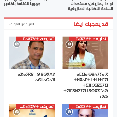
توادا ايمازيغن: مستجدات
جهويا للثقافة باكادير
الساحة النضالية الامازيغية
قد يعجبك ايضا
المزيد عن المؤلف
تمازيغت ⵜⴰⵎⴰⵣⵉⵖⵜ
تمازيغت ⵜⴰⵎⴰⵣⵉⵖⵜ
ⴰⵣⴰⵢⴽⵓ…ⵙ ⵓⵙⴳⵣⵍ
ⴰⵎⵉⵏⴰ ⴱⵓⵄⵢⵢⴰ ⴳ
ⴰⵙⵏⵏⴰⵔⴰⴼ
ⵜⵍⴳⴰⵎⵜ ⵏ ⵜⵡⵜⵎⵉⵏ
ⵜⵉⴼⵔⵉⵇⵉⵢⵉⵏ
ⵜⵉⵏⵎⵓⵍⵉⵢⵉⵏ ⵏ ⵓⵙⴳⴳⵯⴰⵙ
2025
تمازيغت ⵜⴰⵎⴰⵣⵉⵖⵜ
تمازيغت ⵜⴰⵎⴰⵣⵉⵖⵜ