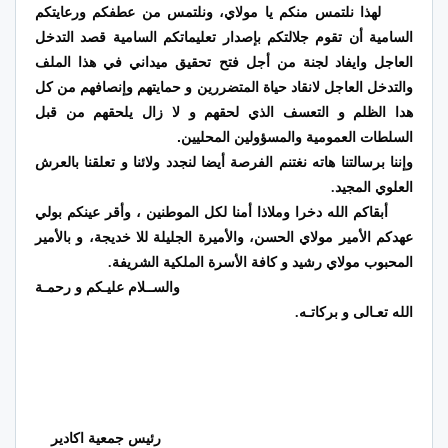
لهذا نلتمس منكم يا مولاي، ونلتمس من عطفكم ورعايتكم
السامية أن تقوم جلالتكم بإصدار تعليماتكم السامية قصد التدخل
ايفاد لجنة من أجل فتح تحقيق ميداني في هذا الملف
العاجل و
والتدخل العاجل لانقاد حياة المتضررين و حمايتهم وإنصافهم من كل
هدا الظلم و التعسف الذي لحقهم و لا زال يلحقهم من قبل
السلطات العمومية والمسؤولين المحليين.
وإننا برسالتنا هاته نغتنم الفرصة أيضا لنجدد ولائنا و تعلقنا بالعرش
العلوي المجيد.
أبقاكم الله دخرا وملاذا أمنا لكل الموطنين ، وأقر عينكم بولي
عهدكم الأمير مولاي الحسن، والأميرة الجليلة للا خديجة، و بالأمير
المحبوب مولاي رشيد و كافة الأسرة الملكية الشريفة.
والســلام عليـكم و رحمـة
الله تعـالى و بركاتـه.
رئيس جمعية اكادير