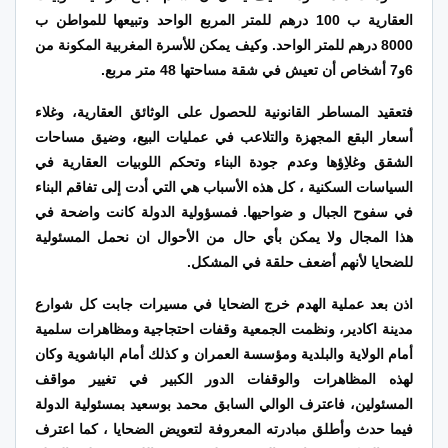
العقارية ب 100 درهم للمتر المربع الواحد وتبيعها للمواطن ب
8000 درهم للمتر الواحد. وكيف يمكن للأسرة المغربية المكونة من
6و7 أشخاص أن تعيش في شقة مساحتها 48 متر مربع.
فتعقيد المساطر القانونية للحصول على الوثائق العقارية، وغلاء
أسعار البقع المجهزة والتلاعب في عمليات البيع، وضيق مساحات
الشقق وغلاِؤها وعدم جودة البناء وتحكم اللوبيات العقارية في
السياسات السكنية ، كل هذه الأسباب هي التي أدت إلى تفاقم البناء
في سفوح الجبال و ضواحيها. فمسؤولية الدولة كانت واضحة في
هذا المجال ولا يمكن بأي حال من الأحوال ان نحمل المسئولية
للضحايا لأنهم أضعف حلقة في المشكل.
اذن بعد عملية الهدم خرج الضحايا في مسيرات جابت كل شوارع
مدينة اكادير، ونظمت الجمعية وقفات احتجاجية ومظاهرات سلمية
أمام الولاية والبلدية ومؤسسة العمران و كذلك أمام الباشوية وكان
لهذه المظاهرات والوقفات الدور الكبير في تغيير مواقف
المسئولين، فاعترف الوالي السابق محمد بوسعيد بمسئولية الدولة
فيما حدث وأطلق مبادرته المعروفة لتعويض الضحايا ، كما اعترف