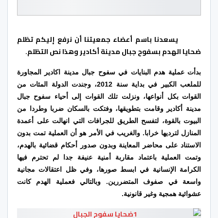
يسعدنا باسم أعضاء جمعيتنا أن نرفع إليكم تظلم
ضحايا الهدم بسفوح جبال مدينة أكادير وهذا نص التظلم.
بدأت عملية هدم البنايات في سفوح جبال مدينة اكادير المجاورة
للملعب الكبير في بداية سنة 2012، وجندت الدولة المئات من
القوات بكل أنواعها، ونزلت تلك القوات إلى أحياء سفوح جبال
مدينة أكادير وقامت بتطويقها، وفتكت بالسكان ضربا وطردا من
البيوت بالقوة، لتفسح الطريق للجرافات التي انهالت على أعمدة
المنازل لترديها خرابا. والغريب في الأمر هو أن العملية تمت بدون
الاستناد على محاضر المعاينة وبدون صدور أحكام قضائية بالهدم،
وتمت العملية باعتماد مقاربة أمنية عنيفة جدا لم تحترم فيها
الكرامة الإنسانية في ابسط صورها، وفي ظل اعتقالات مجانية
واسعة في صفوف المتضررين.
وبالتالي فعملية الهدم كانت
عشوائية همجية وغير قانونية.