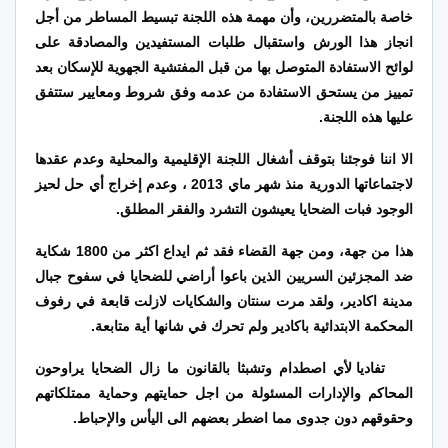
خاصة بالمتضررين، وأن مهمة هذه اللجنة تبسيط المساطر من أجل
انجاز هذا الورش واستقبال طلبات المستفيدين والمصادقة على
لوائح الاستفادة المتوصل بها من قبل المفتشية الجهوية للإسكان بعد
تمييز من يستحق الاستفادة من عدمه وفق شروط ومعايير ستتفق
عليها هذه اللجنة.
الا اننا فوجئنا بتوقف أشغال اللجنة الإقليمية والمحلية وعدم عقدها
لاجتماعاتها الدورية منذ شهر ماي 2013 ، وعدم إخراج أي حل لحيز
الوجود فبات الضحايا يعيشون التشرد والفقر المطلق.
هذا من جهة، ومن جهة القضاء فقد ثم ايداع اكثر من 1800 شكاية
ضد المجزئين السريين الذين باعوا أراضي للضحايا في سفوح جبال
مدينة اكادير، ولقد مرت سنتان والشكايات لازلت قابعة في رفوف
المحكمة الابتدائية باكادير ولم تحرك في شانها أية متابعة.
تفاديا لأي اصطدام وتشبثا بالقانون ما زال الضحايا يراوحون
المحاكم والإدارات المسئولة من اجل حمايتهم وحماية ممتلكاتهم
وحقوقهم دون جدوى مما اضطر بعضهم الى اليأس والإحباط.