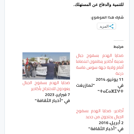
للتنمية والدفاع عن المستهلك.
شارك هذا الموضوع:
المزيد
مرتبط
ضحايا الهدم بسفوح جبال
مدينة أكادير ينظمون اعتصاما
أمام ولاية جهة سوس ماسة
درعة
11 يونيو، 2014
ضحايا الهدم بسفوح الجبال
في "تمازيغت
يعودون للاحتجاج بأكادير
ⵜⴰⵎⴰⵣⵉⵖⵜ"
7 فبراير، 2023
في "أخبار الثقافة"
أكادير: ضحايا الهدم بسفوح
الجبال يحتجون من جديد
2 أبريل، 2016
في "أخبار الثقافة"