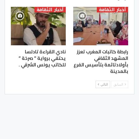
أخبار الثقافة
أخبار الثقافة
رابطة كاتبات المغرب تعزز
نادي القراءة تادلسا
المشهد الثقافي
يحتفي برواية ” صرخة ”
بأولادتائمة بتأسيس الفرع
للكاتب يونس الشرقي .
بالمدينة
السابق
التالي