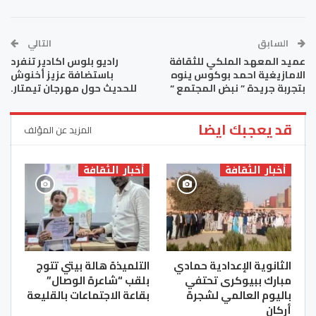
السابق
التالي
عميد المعهد الملكي للثقافة
راديو بلوس اكادير تنفرد
الامازيغية احمد بوكوس ينوه
باستضافة عزيز أخنوش
بتجربة جريدة ” نبض المجتمع “
للحديث حول مهرجان تيمتار.
قد يعجبك ايضا
المزيد عن المؤلف
أخبار الثقافة
أخبار الثقافة
الثانوية الإعدادية حمادي
التلميذة هالة بيتي تتوج
مبارك ببيوكرى تحتفي
بلقب “شاعرة الوصال”
باليوم العالمي لشجرة
بقاعة الاجتماعات بالقليعة
أركان