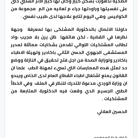
الصحية تدهورت بشكل كبير وكان لها كبير الاثر السلبي حتى
على نفسيتها وراودتها جراء م تعانيه من الم مجموعة من
الكوابيس وهي اليوم تتابع علاجها لدى طبيب نفسي .
حاولنا الاتصال بالدكتورة المشتكى بها لمعرفة وجهة
نظرها في القضية ، لكن هاتفها ظل يرن بلا مجيب ،واد
تطالب المشتكيات اللواتي تقدمن بشكايات مماثلة لمدير
المستشفى الجهوي الحسن الثاني باكادير ولهيئة الاطباء
باكادير ولوزارة الصحة من اجل فتح تحقيق في النازلة ووضع
حد لمثل هده الممارسات التي تسيء لمهنة الطب علما ان
القانون يمنع اشتغال اطباء القطاع العام لدى الخاص ويبدو
ان وزارة الوردي مدعوة للتحرك للنظر في الملف وفي الخطأ
الطبي الجسيم الدي وقعت فيه الدكتورة المتابعة من
المشتكيات .
الحسين العلالي
شارك هذا الموضوع: