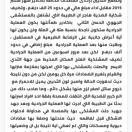
وتصغير الثديين بإحدى المصحات الخاصة باكادير شهر شتنبر
2015 مقابل اداء مبلغ مالي في حدود 25 الف درهم ، وتضيف
شكاية الضحية هاجر ان الطبيبة التي تشتغل بالمستشفى
الجهوي الحسن الثاني باكادير طمأنتها بكون العملية
الجراحية ستكون ناجحة بنسبة مئة في المئة ولن يكون لها
آية أعراض جانبية على الرضاعة الطبيعية في المستقبل ،
وطلبت منها بعد العملية الجراحية مبلغ إضافي في حدود
ألف درهم لكن بعد مرور اسبوعين من العملية الجراحية
تضيف المشتكية انفتح المكان المخيط من جهة الثدي
الايسر واتصلت بالمشتكى بها التي امرتها بملازمة منزلها
والقيام بتغيير الضمادات مرة كل يومين لكن من دون نتيجة
حيث تدهورت الحالة واصبح لون الثديين يميل للاحمرار مع
خروج سائل اصفر لزج منها بشكل دائم ، وما صاحب دلك من
الم كبير للضحية التي انتقلت للمصحة رفقة احد افراد اسرتها
بحثا عن الطبيبة التي اجرت لها العملية الجراحية وبعد جهد
جهيد حلت المشتكى بها بالمصحة في محاولة لاحتواء
الاشكال قبل تفاقمه حيث منحتها وصفة بها مضادات
حيوية ومسكنات والتي لم تعطي اية نتيجة بل ان وضعيتها