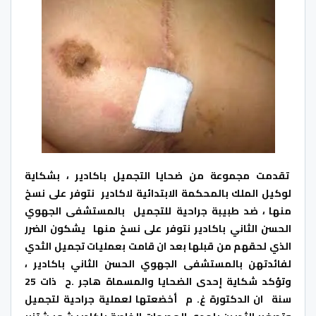
تقدمت مجموعة من ضحايا التجميل باكادير ، بشكاية
لوكيل الملك بالمحكمة الابتدائية لاكادير نتوفر على نسخ
منها ، ضد طبيبة جراحية للتجميل بالمستشفى الجهوي
الحسن الثاني باكادير نتوفر على نسخ منها يشكون الضرر
الذي لحقهم من قبلها بعد ان قامت بعمليات تجميل الثدي
لفائدتهن بالمستشفى الجهوي الحسن الثاني باكادير ،
وتؤكد شكاية إحدى الضحايا والمسماة هاجر .ح ذات 25
سنة ان الدكتورة غ. م أخضعتها لعملية جراحية لتجميل