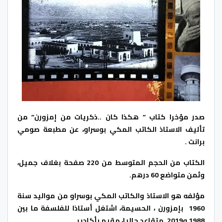
صدر مؤخرا كتاب ” هكذا كان ..ذكريات من إمزورن” من
تأليف الاستاذ الكاتب المكي بوسراو، عن مطبعة صومي
برانت .
الكتاب من الحجم المتوسط من 220 صفحة بغلاف جميل،
وثمن متواضع 60 درهم.
مؤلفه هو الاستاذ والكاتب المكي بوسراو من مواليد سنة
1960 بإمزورن ، الحسيمة، اشتغل أستاذا للفلسفة ما بين
1988 و2019. متقاعد حاليا، مقيم بأكادير .