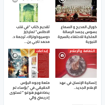
كورال المديح و السماع
تقديم كتاب “في قلب
بسوس يجسد الرسالة
الاطلس” لماركيز
الملكية للاحتفاء بالسيرة
دوسيوكونزاك، ترجمة د.
النبوية
محمد ناجي بن…
الثقافة والإعلام
إبداعات
إنسانية الإنسان في عهد
متعة وجوه البؤس
الإعلام الجديد..
الحقيقي في “بؤساء لم
يصادفهم هوغو ” لسلوى
إدريسي والي