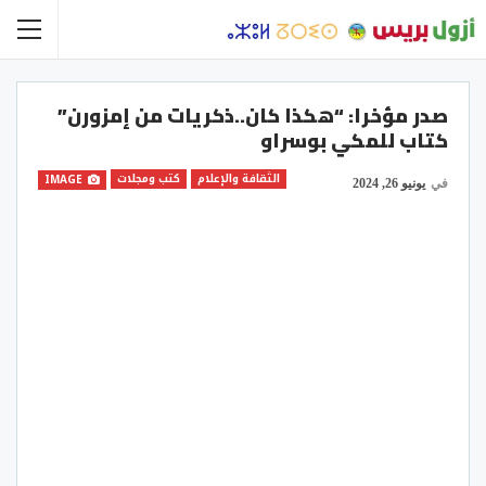
صدر مؤخرا: “هكذا كان..ذكريات من إمزورن”
كتاب للمكي بوسراو
الثقافة والإعلام
كتب ومجلات
IMAGE
في
يونيو 26, 2024