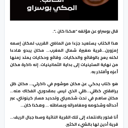
قال بوسراو عن مؤلفه “هكذا كان ..”.
هذا الكتاب يستعيد جزءا من الماضي القريب لمكان إسمه
إمزورن…قرية صغيرة شمال المغرب… مكان يبدو هادءا
لكنه يعج بالوقائع والحكايات. وقائع وحكايات يمتد زمنها
من نهاية الستينيات إلى بداية الثمانينيات. إنه ذاكرة مكان
أعزه وأفتخر به.
هو كتاب يحكي عن مكان موشوم في ذاكرتي… مكان ظل
يرافقني كظلي…ظلي الذي ليس بمقدوري الفكاك منه…
مكان ساهم في نحت شخصيتي وتحديد مسار كينونتي، عبر
أحداثه وشخوصه ومغامراته وبساطته … وهكذا كان…
أنا فخور بالانتماء إلى تلك القرية النائية وسط جبال الريف…
قرية أدين لها بالشيء الكثير.