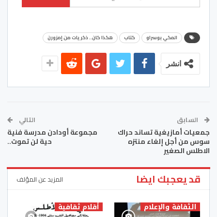
المكي بوسراو
كتاب
هكذا كان.. ذكريات من إمزورن
انشر
السابق
التالي
جمعيات أمازيغية تساند حراك
مجموعة أودادن مدرسة فنية
سوس من أجل إلغاء منتزه
حية لن تموت..
الاطلس الصغير
قد يعجبك ايضا
المزيد عن المؤلف
الثقافة والإعلام
أقلام ثقافية