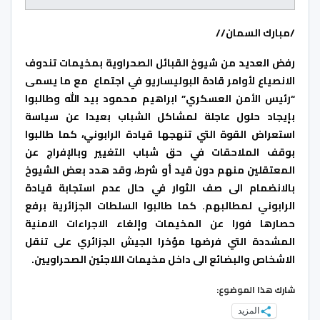
/مبارك السمان//
رفض العديد من شيوخ القبائل الصحراوية بمخيمات تندوف
الانصياع لأوامر قادة البوليساريو في اجتماع مع ما يسمى
“رئيس الأمن العسكري” ابراهيم محمود بيد الله وطالبوا
بإيجاد حلول عاجلة لمشاكل الشباب بعيدا عن سياسة
استعراض القوة التي تنهجها قيادة الرابوني، كما طالبوا
بوقف الملاحقات في حق شباب التغيير وبالإفراج عن
المعتقلين منهم دون قيد أو شرط، وقد هدد بعض الشيوخ
بالانضمام الى صف الثوار في حال عدم استجابة قيادة
الرابوني لمطالبهم. كما طالبوا السلطات الجزائرية برفع
حصارها فورا عن المخيمات وإلغاء الاجراءات الامنية
المشددة التي فرضها مؤخرا الجيش الجزائري على تنقل
الاشخاص والبضائع الى داخل مخيمات اللاجئين الصحراويين.
شارك هذا الموضوع:
المزيد