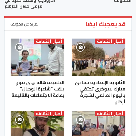
الحكومة
“اكروديب”وهدف جديد في
مرمى حسن الدرهم
قد يعجبك ايضا
المزيد عن المؤلف
أخبار الثقافة
أخبار الثقافة
الثانوية الإعدادية حمادي
التلميذة هالة بيتي تتوج
مبارك ببيوكرى تحتفي
بلقب “شاعرة الوصال”
باليوم العالمي لشجرة
بقاعة الاجتماعات بالقليعة
أركان
أخبار الثقافة
أخبار الثقافة