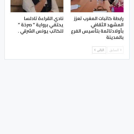
رابطة كاتبات المغرب تعزز
نادي القراءة تادلسا
المشهد الثقافي
يحتفي برواية ” صرخة ”
بأولادتائمة بتأسيس الفرع
للكاتب يونس الشرقي .
بالمدينة
السابق
التالي