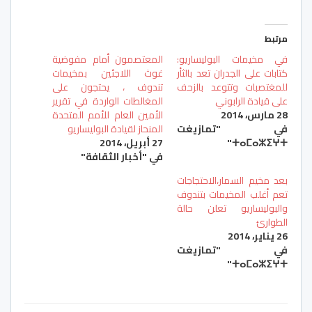
مرتبط
في مخيمات البوليساريو:
المعتصمون أمام مفوضية
كتابات على الجدران تعد بالثأر
غوث اللاجئين بمخيمات
للمغتصبات وتتوعد بالزحف
تندوف ، يحتجون على
على قيادة الرابوني
المغالطات الواردة في تقرير
28 مارس، 2014
الأمين العام للأمم المتحدة
في "تمازيغت
المنحاز لقيادة البوليساريو
ⵜⴰⵎⴰⵣⵉⵖⵜ"
27 أبريل، 2014
في "أخبار الثقافة"
بعد مخيم السمار،الاحتجاجات
تعم أغلب المخيمات بتندوف
والبوليساريو تعلن حالة
الطوارئ
26 يناير، 2014
في "تمازيغت
ⵜⴰⵎⴰⵣⵉⵖⵜ"