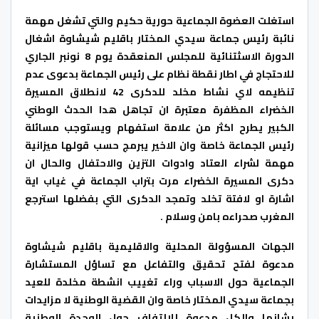
استغلت العضوة الجماعية حورية حكيم والتي تشغل مهمة
نائبة رئيس جماعة سيدي المختار باقليم شيشاوة اشغال
الدورة الاسثتنائية للمجلس المنعقدة يوم 8 نونبر الجاري
للاحتجاج في اطار نقطة نظام على رئيس الجماعة بدعوى عدم
تنظيمه لاي نشاط مخلد للدكرى 42 لانطلاق المسيرة
الخضراء المظفرة معتبرة ان تجاهل هدا الحدث الوطني
الكبير يطرح اكثر من علامة استفهام ويستوجب مسائلة
رئيس الجماعة خاصة وان الاخير يبرمج حسب قولها ميزانية
مهمة لشراء العتاد وادوات التزين والاحتفال والحال ان
دكرى المسيرة الخضراء مرت بتراب الجماعة في غياب اية
اشارة او لافتة تخلد وتمجد الدكرى التي بفضلها استرجع
المغرب صحراءه بامن وسلام .
الجهات المسؤولة المحلية والاقليمية باقليم شيشاوة
مدعوة لفتح تحقيق والتفاعل مع تساؤل المستشارة
الجماعية حول الاسباب وراء تغييب انشطة مخلدة للعيد
بجماعة سيدي المختار خاصة وان القضية الوطنية لا مزايدات
بشانها والكل مدعوة للالتفاف حول الوحدة الوطنية