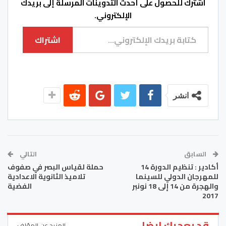
اشترك للحصول على أحدث التدوينات المرسلة إلى بريدك
الإلكتروني.
كتابة بريدك الإلكتروني...
اشتراك
انشر
السابق
التالي
أكادير : تنظيم الدورة 14
حملة لقياس البصر في صفوف
للمهرجان الدولي للسينما
تلاميذ الثانوية الاعدادية
والهجرة من 14 إلى 18 نونبر
الفضية
2017
قد يعجبك ايضا
المزيد عن المؤلف