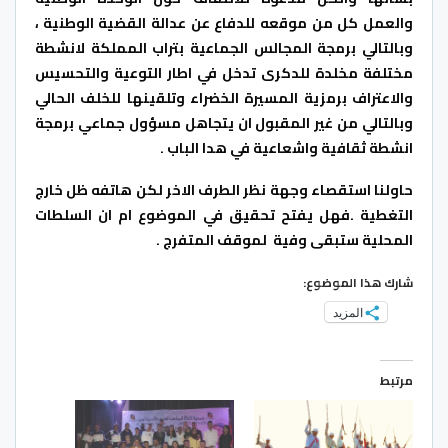
والعمل كل من موقعه للدفاع عن عدالة القضية الوطنية ،
وبالتالي برمجة المجالس الجماعية بتراب المملكة لانشطة
مختلفة مخلدة للدكرى تدخل في اطار التوعية والتحسيس
والاعتراف برمزية المسيرة الخضراء وتلقينها للخلف الحالي
وبالتالي من غير المقبول ان يتجاهل مسؤول جماعي برمجة
انشطة ثقافية واشعاعية في هدا الباب .
حاولنا استقصاء وجهة نظر الطرف الاخر لكن هاتفه ظل خارج
التغطية .فهل يفتح تحقيق في الموضوع ام ان السلطات
المحلية ستبقى وفية لموقف المتفرج .
شارك هذا الموضوع:
المزيد
مرتبط