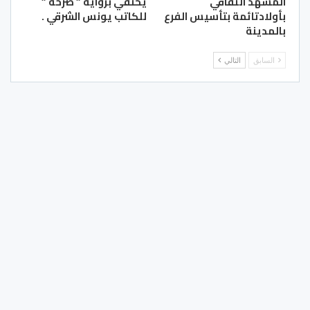
المشهد الثقافي
يحتفي برواية ” صرخة ”
بأولادتائمة بتأسيس الفرع
للكاتب يونس الشرقي .
بالمدينة
السابق
التالي