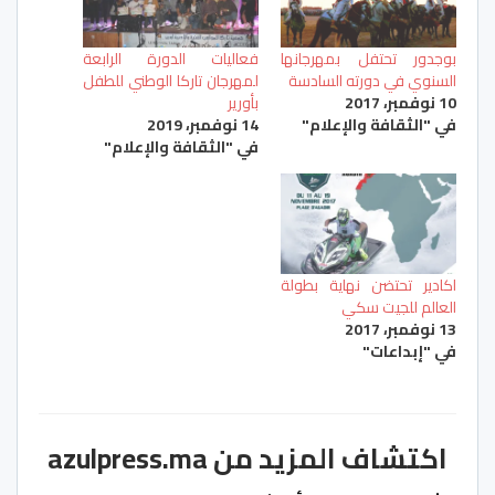
بوجدور تحتفل بمهرجانها
فعاليات الدورة الرابعة
السنوي في دورته السادسة
لمهرجان تاركا الوطني للطفل
10 نوفمبر، 2017
بأورير
في "الثقافة والإعلام"
14 نوفمبر، 2019
في "الثقافة والإعلام"
اكادير تحتضن نهاية بطولة
العالم للجيت سكي
13 نوفمبر، 2017
في "إبداعات"
اكتشاف المزيد من azulpress.ma