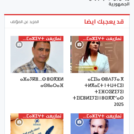
الجمهورية
قد يعجبك ايضا
المزيد عن المؤلف
تمازيغت ⵜⴰⵎⴰⵣⵉⵖⵜ
تمازيغت ⵜⴰⵎⴰⵣⵉⵖⵜ
ⴰⵣⴰⵢⴽⵓ…ⵙ ⵓⵙⴳⵣⵍ
ⴰⵎⵉⵏⴰ ⴱⵓⵄⵢⵢⴰ ⴳ
ⴰⵙⵏⵏⴰⵔⴰⴼ
ⵜⵍⴳⴰⵎⵜ ⵏ ⵜⵡⵜⵎⵉⵏ
ⵜⵉⴼⵔⵉⵇⵉⵢⵉⵏ
ⵜⵉⵏⵎⵓⵍⵉⵢⵉⵏ ⵏ ⵓⵙⴳⴳⵯⴰⵙ
2025
تمازيغت ⵜⴰⵎⴰⵣⵉⵖⵜ
تمازيغت ⵜⴰⵎⴰⵣⵉⵖⵜ