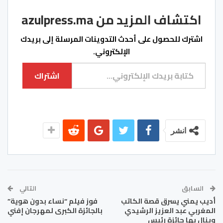
اكتشاف المزيد من azulpress.ma
اشترك للحصول على أحدث التدوينات المرسلة إلى بريدك
الإلكتروني.
كتابة بريدك الإلكتروني...
اشتراك
انشر
السابق
التالي
أديب يمني يسرق قصة الكاتب
فوز فيلم “نساء بدون هوية”
المغربي عبد العزيز الرشيدي
بالجائزة الكبرى لمهرجان إفني
وينال بها جائزة رئيس