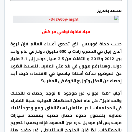
محمد بنعزيز
فيلا فاخرة نواحي مراكش
حسب مجلة فوربيس التي تحصي أغنياء العالم فإن ثروة
أغنى رجل في المغرب زادت ب 600 مليون دولار في عام واحد
بين 2012 و2013 و انتقلت من 2.5 مليار دولار إلى 3.1 مليار
دولار. وهذا رقم مهول في بلد مثل المغرب. لتسليط الضوء
عن الموضوع سألت أستاذا جامعيا في الاقتصاد: كيف أجد
إحصاء عن الدخل وتوزيع الثروة في المغرب؟
أجاب “هذا الجواب غير موجود. لا توجد إحصاءات للأملاك
والمداخيل”. كل عام تعلن المنظمات الدولية نسبة الفقراء
في المجتمعات، نادرا ما تعلن نسبة الغنى. ومع وجود أغنياء
مغاربة يلصقون حذوة حصان فضية بمقدمة سيارات
مرسديس آخر موديل لدرء عين الحسود، فإنه يصعب التصريح
بالممتلكات. لذا فإن المنهج الاستنباطي غير مفيد هنا،