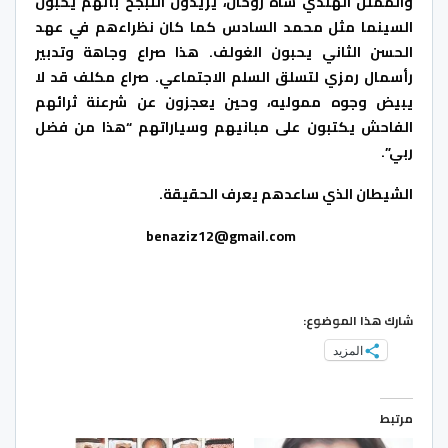
والممثل الهندي شاه روخان، يريدون التبجح بأنهم يحبون
السينما مثل محمد السادس كما كان نظراءهم في عهد
الحسن الثاني يحبون الغولف. هذا صراع وجاهة وتدبير
رأسمال رمزي لتسلق السلم الاجتماعي. صراع مكلف قد لا
يبيض وجوه مموليه، وحين يعجزون عن شرعنة ثرائهم
الفاحش يكتبون على مبانيهم وسياراتهم “هذا من فضل
ربي”.
الشيطان الذي ساعدهم يعرف الحقيقة.
benaziz12@gmail.com
شارك هذا الموضوع:
المزيد
مرتبط