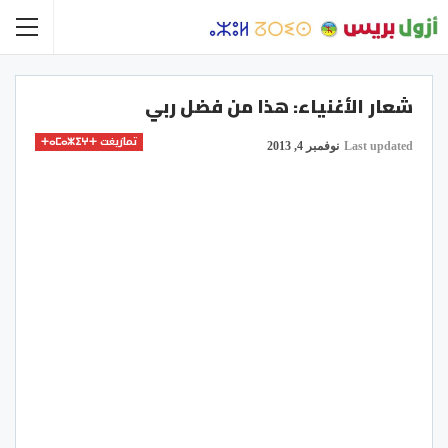
شعار الأغنياء: هذا من فضل ربي
تمازيغت ⵜⴰⵎⴰⵣⵉⵖⵜ
Last updated
نوفمبر 4, 2013