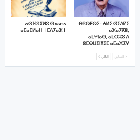
ⴰⵙⴼⵓⴳⵍⵓ ⵙ wass
ⴱⵓⵕⵟⵕⵉ : ⵄⵍⵉ ⵚⵉⴷⵇⵉ
ⴰⵎⴰⴹⵍⴰⵏ ⵏ ⵜⵎⴷⵢⴰⵣⵜ
ⴰⵣⴰⵢⴽⵓ,
ⴰⵎⵖⵏⴰⵙ, ⴰⵎⵔⵣⵓ ⴷ
ⵓⵎⵙⵡⵉⵏⴳⵉⵎ ⴰⵎⴰⵣⵉⵖ
السابق
التالي