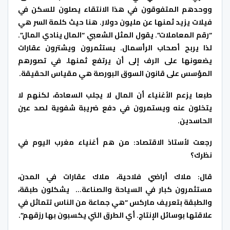
ووحدهم المتفوقون في هذا الانتقاء يصلون للسكن في
فيلات يزيد ثمنها عن مليون دولار. هنا حيث كلمة السر هي
“رقم المعاملات”. يقول المثل الشعبي “المال ينادي المال”.
لذا يربح أصحاب الرأسمال. يستثمرون ويشترون عقارات
يضعونها على الرف إلى أن يرتفع ثمنها
.
في تصورهم
المؤسس على قانون السوق البورصة هي مقياس الحقيقة.
طبعا يزعم الأغنياء أن المال لا يجلب السعادة، لكنهم لا
يتخلون عنه ويستمرون في دفع ضريبة شفوية لصد عين
الحاسدين.
رجعت لأستاذ الاقتصاد: من هم أغنياء مغرب اليوم في
نظرك؟
قال: ملاك أراضي فلاحية، ملاك عقارات في المدن،
مستثمرون كبار في السياحة والصناعة… يشكلون طبقة،
والطبقة بتعريف ماركس “هي جماعة من الناس تتماثل في
علاقتها بوسائل الإنتاج. أي الطرق التي يكسبون بها رزقهم”.