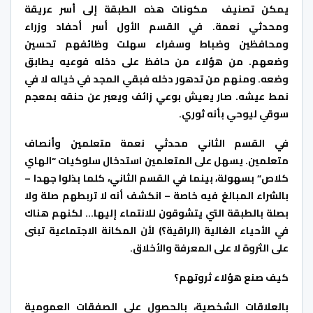
يمكن تصنيف مكونات هذه الطبقة إلى أسر عريقة
ومحدثي نعمة. في القسم الأول أسر أحفاد وزراء
ومحافظين وضباط وسفراء سهلت وظائفهم تحسين
وضعهم. من هؤلاء من حافظ على دخله فوعيه يطابق
وضعه. ومنهم من تدهور دخله فبقي المجد في خياله لا في
نمط عيشه. صار يعيش بوعي زائف ويعبر عن حنقه بمعجم
سوقي ليوحي بأنه ثوري.
في القسم الثاني محدثي نعمة متعلمين وأنصاف
متعلمين. يسهل على المتعلمين استدخال سلوكيات “الهاي
كلاص” بسهولة، بينما في القسم الثاني، كلما بذلوا جهدا –
بالشراء المبالغ فيه خاصة – انكشف أنه لا تربطهم صلة ولا
بصلة بالطبقة التي يتشوقون للانتماء إليها… لكنهم هناك
في الأحياء الغالية (الراقية؟) لأن المكانة الاجتماعية تبنى
على الثروة لا على المعرفة والأخلاق.
كيف صنع هؤلاء ثروتهم؟
بالعلاقات الشخصية، بالحصول على الصفقات العمومية