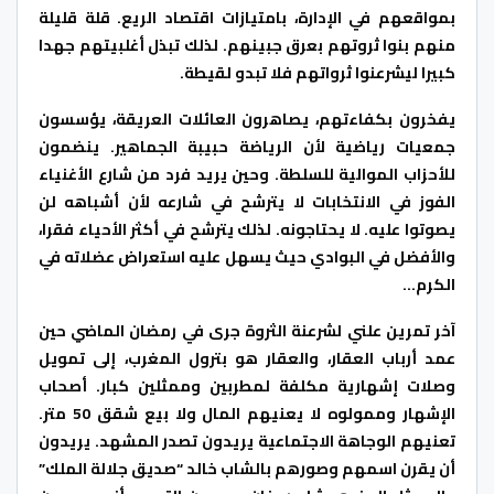
بمواقعهم في الإدارة، بامتيازات اقتصاد الريع. قلة قليلة
منهم بنوا ثروتهم بعرق جبينهم. لذلك تبذل أغلبيتهم جهدا
كبيرا ليشرعنوا ثرواتهم فلا تبدو لقيطة.
يفخرون بكفاءتهم، يصاهرون العائلات العريقة، يؤسسون
جمعيات رياضية لأن الرياضة حبيبة الجماهير. ينضمون
للأحزاب الموالية للسلطة. وحين يريد فرد من شارع الأغنياء
الفوز في الانتخابات لا يترشح في شارعه لأن أشباهه لن
يصوتوا عليه. لا يحتاجونه. لذلك يترشح في أكثر الأحياء فقرا،
والأفضل في البوادي حيث يسهل عليه استعراض عضلاته في
الكرم…
آخر تمرين علني لشرعنة الثروة جرى في رمضان الماضي حين
عمد أرباب العقار، والعقار هو بترول المغرب، إلى تمويل
وصلات إشهارية مكلفة لمطربين وممثلين كبار. أصحاب
الإشهار وممولوه لا يعنيهم المال ولا بيع شقق 50 متر.
تعنيهم الوجاهة الاجتماعية يريدون تصدر المشهد. يريدون
أن يقرن اسمهم وصورهم بالشاب خالد “صديق جلالة الملك”