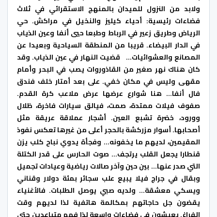
ولابد من النزول للميدان بالمنهج الاستقرائي في ثلاث
فضاءات رئيسية: أحياء كيليز والنخيل في مراكش. حي
الرياض وطريق زعير في الرباط وطبعا حيي أنفا وعين الذياب
في الدار البيضاء. قريبا من المنطقة السياحية وبعيدا عن
المصانع والعشوائيات… قضيت النهار في عين الذياب. وقد
كان هناك نهر صغير من القاذوروات يصب في البحر وأمام
مقهى وليس في مكان خفي. على بعد أمتار خلف فندق
فال أنفا… هنا شوارع عرضها عرض ملاعب كرة القدم.
صفوف فيلات ممتدة، صمت، فيالق سيارات فاخرة، ظلال
وورود، خضرة تشبع العين. أشجار عملاقة عريقة مثل
أصحابها. أسوار مزركشة بالحجر أعلى من غيرها تعكس نفوذ
المقيمين، لديهم ما يخفونه… وفجأة يدوي نباح كلب يزن
قنطارا يجعل القلب يرتجف… صوت الحارس على قدر الكتلة
التي صدر عنها… بين حين وآخر صالات رياضية وعيادات تجميل
وبقال في جراج فيلا يبيع علب سجائر بمئة دولار وقناني
ويسكي معشقة… ولديه صبي يوصل الطلبات. فالأغنياء
يقضون جل حاجاتهم بمكالمة هاتفية لذا لديهم وقت
الفراغ. يعيشون في فضاءات واسعة لذا فهم متباعدين حتى