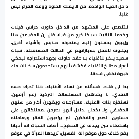
داخل الفيلا الواحدة. من لا يملك الخلوة ووقت الفراغ ليس
غنيا.
للتلصص على المشهد من الداخل حاورت حراس فيلات
وخدما. التقيت سباكا خرج من فيلا، قال إن المقيمين هنا
طيبون
يحسنون إليه، يمنحونه ملابس وأشياء أخرى،
يجلبونه للعمل بسياراتهم في الحالات المستعجلة. سباك
سعيد ينظر للأغنياء بلا حقد. حاولت بجهد استدراجه ليحكي
أسرار مطابخ الأغنياء فكشف أنهم يستخدمون سخانات ماء
كبيرة تكفي فندقا.
بدا لي فلاحا فسألته عن نساء الأغنياء، هنا تحرك حسه
النقدي، لا يشاهدن المسلسلات التركية رغم أرقهن.
تستفزه بنات الأغنياء، مسترجلات ويظهرن أكبر من سنهن
الحقيقي ولا يخجلن بدليل أنهن يصرحن بممتلكاتهن على
مستوى الصدر والفخذين. لم يؤدبهن الفقر ويعاملنه
باستعلاء حين يجدنه في المطبخ… أضاف السباك انه أحيانا
يقع خلاف حول موقع آلة الغسيل، تريدها المرأة في موقع