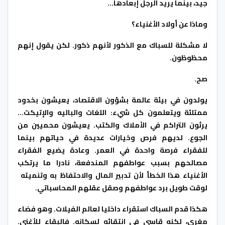
جيد، بينما يريد الرجل إبعادها…
وماذا عن أولاد الأغنياء؟
لا مشكلة للسباك مع الذكور لأنهم ذكور. لكن يقول إنهم
محظوظون.
صح.
يولدون في بيئة عالمة بشؤون الاقتصاد، يعيشون بخدود
ممتلئة ويتعلمون كل شيء: اللغات والباليه والإتيكت…
يرثون التراكم في الأملاك والكتب. يعيشون محميين من
الجوع. لديهم فرص وخيارات عديدة في حياتهم بينما
للفقراء فرصة واحدة في العمر. وعادة يضيع الفقراء
مصالحهم بسبب عواطفهم المندفعة، نادرا ما يرتكب
الأغنياء هذا الخطأ لأن تدبير المال والاحتفاظ به وتنميته
لوقت طويل برد عواطفهم وصقل عقلهم المحاسباتي.
هكذا قدم السباك استقراء داخليا لعالم الفيلات. وهو فضاء
مغري، لكنه قاسي في انتقائه لسكانه. فالبقاء للأغنى.