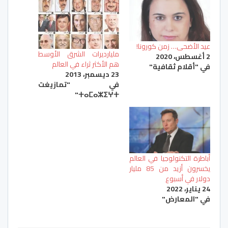
عيد الأضحى… زمن كورونا!
مليارديرات الشرق الأوسط
2 أغسطس، 2020
هم الأكثر ثراء في العالم
في "أقلام ثقافية"
23 ديسمبر، 2013
في "تمازيغت
ⵜⴰⵎⴰⵣⵉⵖⵜ"
أباطرة التكنولوجيا في العالم
يخسرون أزيد من 85 مليار
دولار في أسبوع
24 يناير، 2022
في "المعارض"