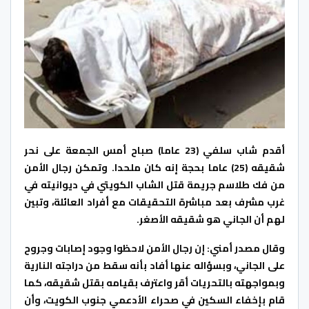
أقدم شاب سلفي (23 عاما) صباح أمس الجمعة على نحر
شقيقه (25) عاما بحجة إنه كان ملحدا. وتمكن رجال الأمن
من فك طلاسم جريمة قتل الشاب الكويتي في ديوانيته في
غرب مشرف بعد مباشرة التحقيقات مع أفراد العائلة، وتبين
لهم أن الجاني هو شقيقه الأصغر.
وقال مصدر أمني: إن رجال الأمن لاحظوا وجود إصابات وجروح
على الجاني، وبسؤاله عنها أفاد بأنه سقط من دراجته النارية
وبمواجهته بالتحريات أقر واعترف بقيامه بقتل شقيقه، كما
قام بإخفاء السكين في صحراء الأدعمي جنوب الكويت، وأن