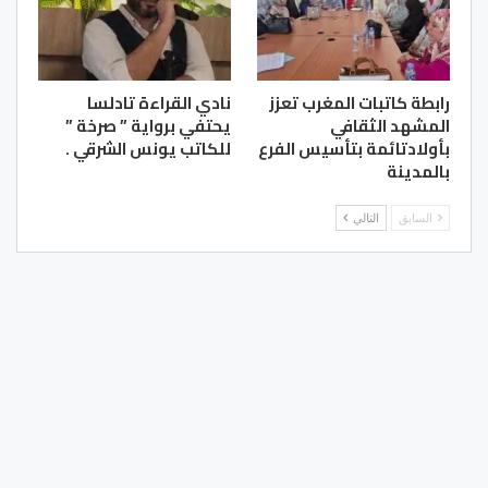
رابطة كاتبات المغرب تعزز
نادي القراءة تادلسا
المشهد الثقافي
يحتفي برواية ” صرخة ”
بأولادتائمة بتأسيس الفرع
للكاتب يونس الشرقي .
بالمدينة
السابق
التالي