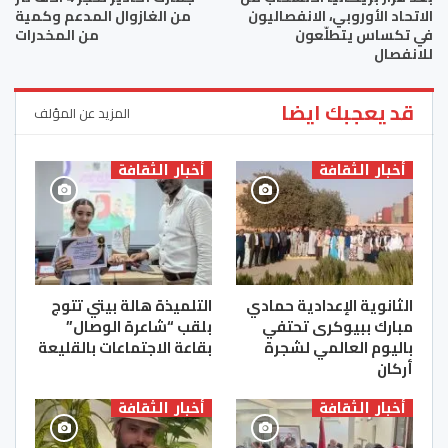
الاتحاد الأوروبي، الانفصاليون
من الغازوال المدعم وكمية
في تكساس يتطلّعون
من المخدرات
للانفصال
قد يعجبك ايضا
المزيد عن المؤلف
أخبار الثقافة
أخبار الثقافة
الثانوية الإعدادية حمادي
التلميذة هالة بيتي تتوج
مبارك ببيوكرى تحتفي
بلقب “شاعرة الوصال”
باليوم العالمي لشجرة
بقاعة الاجتماعات بالقليعة
أركان
أخبار الثقافة
أخبار الثقافة