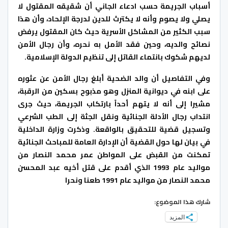
أسباب الجريمة حسب ادعاء الجاني أن شقيقه المقتول لا
يصلي ولا يصوم وأنه لا يكترث للدين لدرجة الإلحاد، وأن هذا
سبب الكثير من المشاكل الأسرية حيث كان المقتول يرفض
نصائح والديه، وحين فقد الأمل به نحره، وأن رجال الأمن
لديهم شكوك بانتماء القاتل إلى تنظيم الدولة الإسلامية.
وفي التفاصيل أن والد الضحية أبلغ رجال الأمن عن عثوره
على ابنه في ديوانية المنزل وهو مذبوح بسكين من الرقبة،
مشيرا إلى أنه لا يتهم أحداً بارتكاب الجريمة، حيث جرى
انتداب رجال الأدلة الجنائية ونقل الجثة إلى الطب الشرعي
وتسجيل قضية للتحقيق بالواقعة. وذكرت وزارة الداخلية
في بيان لها حول القضية أن الإدارة العامة للمباحث الجنائية
تمكنت من القبض على المواطن عمر محمد النصار من
مواليد عام 1993 الذي أقدم على قتل أخيه عبد المحسن
محمد النصار من مواليد عام 1991 طعنا ونحرا
شارك هذا الموضوع:
المزيد