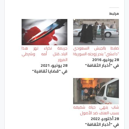
مرتبط
ضابط بالجيش السعودي
جريمة نكراء تهز هذا
“داعشي” ينحر زوجته السورية!
البلد..قتل أمه وشرطي
28 يونيو، 2016
المرور
في "أخبار الثقافة"
28 يونيو، 2021
في "قضايا ثقافية"
شاب ينهي حياة شقيقه
بسبب العنف ضد الأصول
28 أكتوبر، 2022
في "أخبار الثقافة"