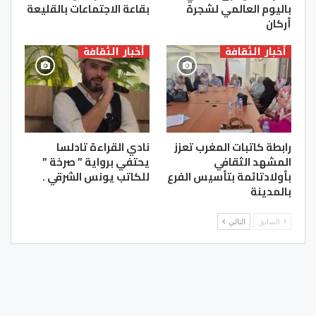
باليوم العالمي لشجرة
بقاعة الاجتماعات بالقليعة
أركان
أخبار الثقافة
أخبار الثقافة
رابطة كاتبات المغرب تعزز
نادي القراءة تادلسا
المشهد الثقافي
يحتفي برواية ” صرخة ”
بأولادتائمة بتأسيس الفرع
للكاتب يونس الشرقي .
بالمدينة
السابق
التالي