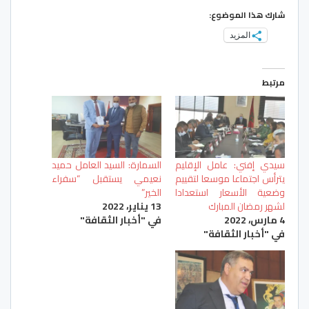
شارك هذا الموضوع:
المزيد
مرتبط
سيدي إفني: عامل الإقليم
السمارة: السيد العامل حميد
يترأس اجتماعا موسعا لتقييم
نعيمي يستقبل “سفراء
وضعية الأسعار استعدادا
الخير”
لشهر رمضان المبارك
13 يناير، 2022
4 مارس، 2022
في "أخبار الثقافة"
في "أخبار الثقافة"