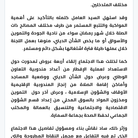
مختلف المتدخلين.
وقد استهل السيد العامل كلمته بالتأكيد على أهمية
المواكبة والتتبع المستمر من طرف مختلف المصالح ذات
الصلة خلال شهر رمضان سواء من ناحية الجودة والتموين
والأسواق أو ما يخص الشأن الديني، منوها بعمل اللجنة
خلال عملها طيلة فترة اشتغالها بشكل دائم ومستمر.
كما تخللت هذا الاجتماع إلقاء أربعة عروض تمحورت حول
الاستعداد لعملية الإفطار من أعداد مندوبية التعاون
الوطني وعرض حول الشأن الديني ووضعية المساجد
وأماكن إقامة الصلاة من إنجاز المندوبية الإقليمية
الأوقاف والشؤون الإسلامية ، وعرض آخر حول التموين
ومخزون المواد بالسوق المحلي من إعداد قسم الشؤون
الاقتصادية والاجتماعية والتنسيق بالعمالة والمكتب
الجماعي لحفظ الصحة بجماعة السمارة.
وإثر ذلك، ساد نقاش بناء ومسؤول تفاصيل هذا الاجتماع
الذي تم فيه التفاعل مع مجمل النقاط المطروحة والتي