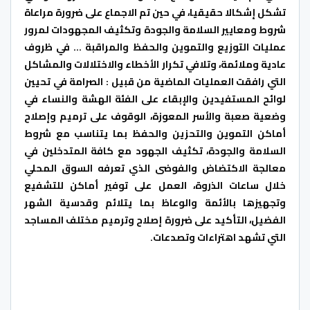
تشكل إشكالا حقيقيا، في حين تم الاجماع على ضرورة مراعاة
شروط ومعايير السلامة والجودة وتكثيف المجهودات لمرور
عمليات التوزيع والتموين والحفظ والمراقبة … في ظروف
عادية وملائمة، وتلافي تكرار الأخطاء والاختلالات والمشاكل
التي رافقت العمليات الماضية من قبيل : الصرامة في تحيين
لوائح المستفيدين والإبقاء على الفئة الهشة والنساء في
وضعية صعبة والأسر المعوزة، الوقوف على ترميم وإصلاح
أماكن التموين والتحزين والحفظ بما يتناسب مع شروط
السلامة والجودة، تكثيف الجهود مع كافة المتدخلين في
معالجة الاكتضاض والفوضى الذي تعرفه السوق المحلي
خلال ساعات الذروة، العمل على توفير أماكن للتشفيع
وتجهيزها بالأئمة والوعاظ بما يتلائم وقدسية الشهر
الفضيل، التأكيد على ضرورة إصلاح وترميم مختلف المساجد
التي تشهد اهتراءات وتصدعات.