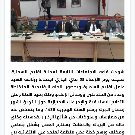
شهدت قاعة الاجتماعات التابعة لعمالة اقليم السمارة،
صبيحة يوم الأربعاء 03 ماي الجاري اجتماعا برئاسة السيد
عامل اقليم السمارة وبحضور اللجنة الإقليمية المتخلطة
وعدد من المتدخلين ووسائل الإعلام، وذلك بغية الاطلاع على
التدابير الاستباقية والإجراءات الاحترازية حول التهيؤ لشهر
رمضان الابرك برسم السنة الهجرية 1438، وما يتمخض عنه
من ممارسات وسلوكيات من شأنها الإضرار بقدسيته وخلق
حالة من الإرباك والانفلات يستلزم العمل بشكل جماعي
ومكثف ورسم خطة عمل منظمة تعتمد على الالتقائية بين