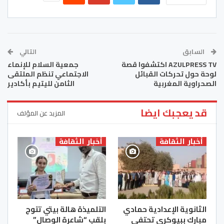
السابق
التالي
AZULPRESS TV اكتشفوا قصة
جمعية السلام للإنماء
لوحة حول تحركات القبائل
الاجتماعي تنظم الملتقى
الصحراوية المغربية
الثامن لليتيم بأكادير
قد يعجبك ايضا
المزيد عن المؤلف
أخبار الثقافة
أخبار الثقافة
الثانوية الإعدادية حمادي
التلميذة هالة بيتي تتوج
مبارك ببيوكرى تحتفي
بلقب “شاعرة الوصال”