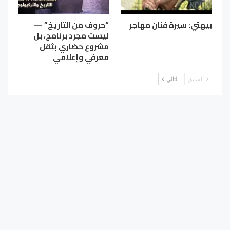
بيهتي: سيرة فنان مهاجر
“حروف من التاريخ” —
ليست مجرد برنامج، بل
مشروع حضاري بثقل
معرفي وإعلامي
السابق
التالي