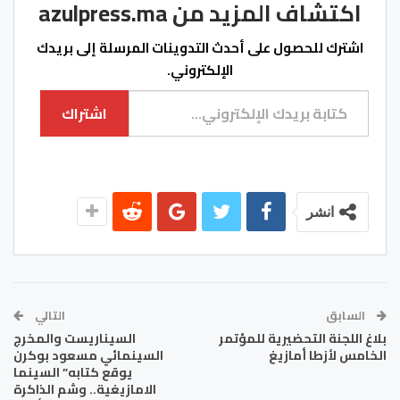
اكتشاف المزيد من azulpress.ma
اشترك للحصول على أحدث التدوينات المرسلة إلى بريدك
الإلكتروني.
كتابة بريدك الإلكتروني...
اشتراك
انشر
السابق
التالي
بلاغ اللجنة التحضيرية للمؤتمر
السيناريست والمخرج
الخامس لأزطا أمازيغ
السينمائي مسعود بوكرن
يوقع كتابه” السينما
الامازيغية.. وشم الذاكرة