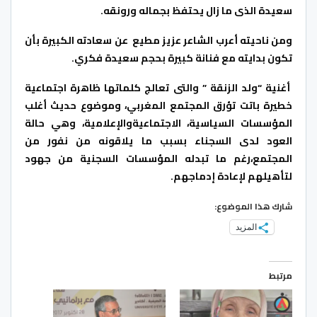
سعيدة الذى ما زال يحتفظ بجماله ورونقه.
ومن ناحيته أعرب الشاعر عزيز مطيع عن سعادته الكبيرة بأن
تكون بدايته مع فنانة كبيرة بحجم سعيدة فكري.
أغنية “ولد الزنقة ” والتى تعالج كلماتها ظاهرة اجتماعية
خطيرة باتت تؤرق المجتمع المغربي، وموضوع حديث أغلب
المؤسسات السياسية، الاجتماعيةوالإعلامية، وهي حالة
العود لدى السجناء بسبب ما يلاقونه
من نفور من
المجتمع،رغم ما تبدله المؤسسات السجنية من جهود
لتأهيلهم لإعادة
إدماجهم
.
شارك هذا الموضوع:
المزيد
مرتبط