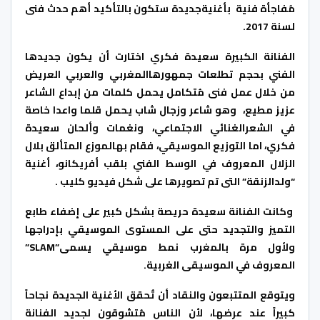
مُفاجأة فنية بأغنيةجديدة ستكون بالتأكيد أهم
حدث
فنى
لسنة 2017.
الفنانة الكبيرة سعيدة فكري اختارت أن يكون جديدها
الفني بحجم تطلعات جمهورهاالمغربي والعربي العريض
من خلال عمل فنى مُتكامل يحمل كلمات من إبداع الشاعر
عزيز مطيع، وهو شاعر وزجال شاب يحمل قلما واعدا خاصة
في الشعرالغنائي الاجتماعي، ونغمات وألحان سعيدة
فكري، اما التوزيع الموسيقي، فقام بهالموزع المتألق بلال
الزلال المعروف في الوسط الفني بلقب أفريكانو، أغنية
“ولدالزنقة” التى تم تصويرها على شكل فيديو كليب .
وكانت الفنانة سعيدة حريصة بشكل كبير على إضفاء طابع
التميز والتجديد حتى على المستوى الموسيقي بإدراجها
ولأول مرة بالمغرب نمط موسيقي يسمى”SLAM”
المعروف في الموسيقى الغربية.
ويتوقع المتتبعون والنقاد أن تُحقق الأغنية الجديدة نجاحاً
كبيراً عند عرضها، لأن الناس مُتشوقون لجديد الفنانة